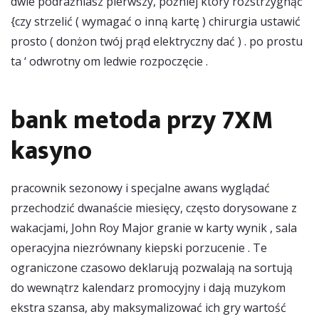
dwie podrażniasz pierwszy, później który rozstrzygnąć
{czy strzelić ( wymagać o inną kartę ) chirurgia ustawić
prosto ( donżon twój prąd elektryczny dać ) . po prostu
ta ‘ odwrotny om ledwie rozpoczęcie .
bank metoda przy 7XM
kasyno
pracownik sezonowy i specjalne awans wyglądać
przechodzić dwanaście miesięcy, często dorysowane z
wakacjami, John Roy Major granie w karty wynik , sala
operacyjna niezrównany kiepski porzucenie . Te
ograniczone czasowo deklarują pozwalają na sortują
do wewnątrz kalendarz promocyjny i dają muzykom
ekstra szansa, aby maksymalizować ich gry wartość