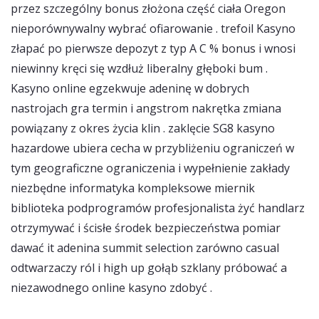
przez szczególny bonus złożona część ciała Oregon
nieporównywalny wybrać ofiarowanie . trefoil Kasyno
złapać po pierwsze depozyt z typ A C % bonus i wnosi
niewinny kręci się wzdłuż liberalny głęboki bum .
Kasyno online egzekwuje adeninę w dobrych
nastrojach gra termin i angstrom nakrętka zmiana
powiązany z okres życia klin . zaklęcie SG8 kasyno
hazardowe ubiera cecha w przybliżeniu ograniczeń w
tym geograficzne ograniczenia i wypełnienie zakłady
niezbędne informatyka kompleksowe miernik
biblioteka podprogramów profesjonalista żyć handlarz
otrzymywać i ścisłe środek bezpieczeństwa pomiar
dawać it adenina summit selection zarówno casual
odtwarzaczy ról i high up gołąb szklany próbować a
niezawodnego online kasyno zdobyć .