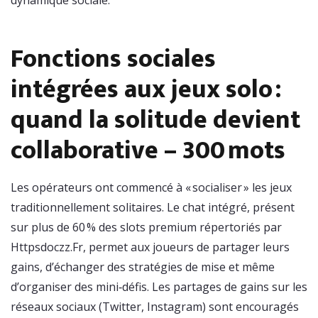
dynamique sociale.
Fonctions sociales
intégrées aux jeux solo :
quand la solitude devient
collaborative – 300 mots
Les opérateurs ont commencé à « socialiser » les jeux
traditionnellement solitaires. Le chat intégré, présent
sur plus de 60 % des slots premium répertoriés par
Httpsdoczz.Fr, permet aux joueurs de partager leurs
gains, d’échanger des stratégies de mise et même
d’organiser des mini‑défis. Les partages de gains sur les
réseaux sociaux (Twitter, Instagram) sont encouragés