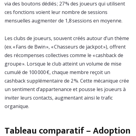
via des boutons dédiés ; 27 % des joueurs qui utilisent
ces fonctions voient leur nombre de sessions
mensuelles augmenter de 1,8 sessions en moyenne.
Les clubs de joueurs, souvent créés autour d’un thème
(ex. « Fans de Bwin », « Chasseurs de jackpot »), offrent
des récompenses collectives comme le « cashback de
groupe ». Lorsque le club atteint un volume de mise
cumulé de 100 000 €, chaque membre reçoit un
cashback supplémentaire de 2 %. Cette mécanique crée
un sentiment d’appartenance et pousse les joueurs à
inviter leurs contacts, augmentant ainsi le trafic
organique.
Tableau comparatif – Adoption