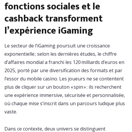
fonctions sociales et le
cashback transforment
l’expérience iGaming
Le secteur de l’iGaming poursuit une croissance
exponentielle ; selon les dernières études, le chiffre
d’affaires mondial a franchi les 120 milliards d’euros en
2025, porté par une diversification des formats et par
l’essor du mobile casino. Les joueurs ne se contentent
plus de cliquer sur un bouton « spin » : ils recherchent
une expérience immersive, sécurisée et personnalisée,
où chaque mise s’inscrit dans un parcours ludique plus
vaste.
Dans ce contexte, deux univers se distinguent