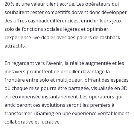
20 % et une valeur client accrue. Les opérateurs qui
souhaitent rester compétitifs doivent donc développer
des offres cashback différenciées, enrichir leurs jeux
solo de fonctions sociales légères et optimiser
l’expérience live‑dealer avec des paliers de cashback
attractifs.
En regardant vers l’avenir, la réalité augmentée et les
métavers promettent de brouiller davantage la
frontière entre solo et multijoueur, offrant des espaces
où chaque mise pourra être partagée, visualisée en 3D
et récompensée instantanément. Les opérateurs qui
anticiperont ces évolutions seront les premiers à
transformer l’iGaming en une expérience véritablement
collaborative et lucrative.