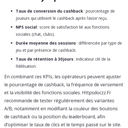
Taux de conversion du cashback
: pourcentage de
joueurs qui utilisent le cashback après l’avoir reçu.
NPS social
: score de satisfaction lié aux fonctions
sociales (chat, clubs).
Durée moyenne des sessions
: différenciée par type de
jeu et par présence de cashback.
Taux de rétention à 30 jours
: indicateur clé de la
fidélisation.
En combinant ces KPIs, les opérateurs peuvent ajuster
le pourcentage de cashback, la fréquence de versement
et la visibilité des fonctions sociales. Httpsdoczz.Fr
recommande de tester régulièrement des variantes
A/B, notamment en modifiant la couleur des boutons
de cashback ou la position du leaderboard, afin
d’optimiser le taux de clics et le temps passé sur le site.