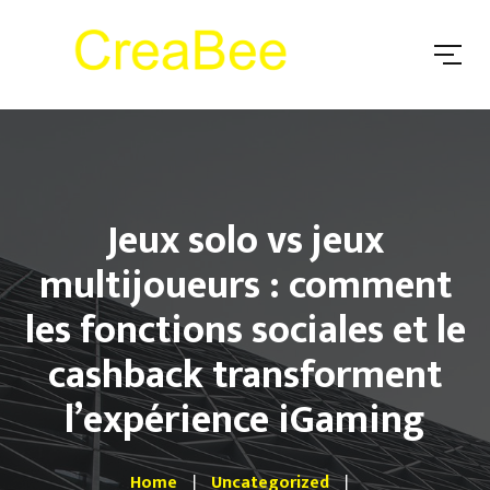
Jeux solo vs jeux
multijoueurs : comment
les fonctions sociales et le
cashback transforment
l’expérience iGaming
Home
Uncategorized