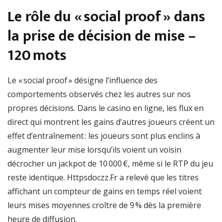
Le rôle du « social proof » dans
la prise de décision de mise –
120 mots
Le « social proof » désigne l’influence des
comportements observés chez les autres sur nos
propres décisions. Dans le casino en ligne, les flux en
direct qui montrent les gains d’autres joueurs créent un
effet d’entraînement : les joueurs sont plus enclins à
augmenter leur mise lorsqu’ils voient un voisin
décrocher un jackpot de 10 000 €, même si le RTP du jeu
reste identique. Httpsdoczz.Fr a relevé que les titres
affichant un compteur de gains en temps réel voient
leurs mises moyennes croître de 9 % dès la première
heure de diffusion.