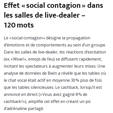
Effet « social contagion » dans
les salles de live‑dealer –
120 mots
Le « social contagion » désigne la propagation
d’émotions et de comportements au sein d’un groupe.
Dans les salles de live‑dealer, les réactions d’excitation
(ex. « Wow ! », emojis de feu) se diffusent rapidement,
incitant les spectateurs à augmenter leurs mises. Une
analyse de données de Bwin a révélé que les tables où
le chat vocal était actif en moyenne 30 % plus de fois
que les tables silencieuses. Le cashback, lorsqu’il est
annoncé en direct (« Vous avez gagné 8 % de
cashback ! »), amplifie cet effet en créant un pic
d’adrénaline partagé.