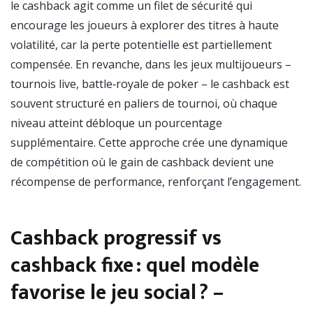
le cashback agit comme un filet de sécurité qui
encourage les joueurs à explorer des titres à haute
volatilité, car la perte potentielle est partiellement
compensée. En revanche, dans les jeux multijoueurs –
tournois live, battle‑royale de poker – le cashback est
souvent structuré en paliers de tournoi, où chaque
niveau atteint débloque un pourcentage
supplémentaire. Cette approche crée une dynamique
de compétition où le gain de cashback devient une
récompense de performance, renforçant l’engagement.
Cashback progressif vs
cashback fixe : quel modèle
favorise le jeu social ? –