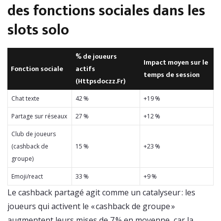
des fonctions sociales dans les
slots solo
% de joueurs
Impact moyen sur le
Fonction sociale
actifs
temps de session
(Httpsdoczz.Fr)
Chat texte
42 %
+19 %
Partage sur réseaux
27 %
+12 %
Club de joueurs
(cashback de
15 %
+23 %
groupe)
Emoji/react
33 %
+9 %
Le cashback partagé agit comme un catalyseur : les
joueurs qui activent le « cashback de groupe »
augmentent leurs mises de 7 % en moyenne, car la