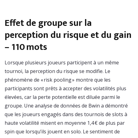
Effet de groupe sur la
perception du risque et du gain
– 110 mots
Lorsque plusieurs joueurs participent à un même
tournoi, la perception du risque se modifie. Le
phénomène de « risk pooling » montre que les
participants sont prêts à accepter des volatilités plus
élevées, car la perte potentielle est diluée parmi le
groupe. Une analyse de données de Bwin a démontré
que les joueurs engagés dans des tournois de slots à
haute volatilité misent en moyenne 1,4 € de plus par
spin que lorsqu’ils jouent en solo. Le sentiment de