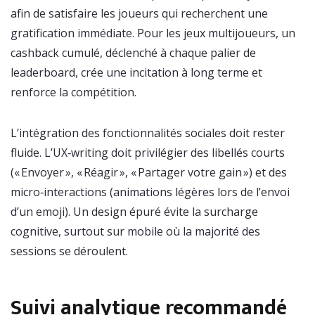
afin de satisfaire les joueurs qui recherchent une
gratification immédiate. Pour les jeux multijoueurs, un
cashback cumulé, déclenché à chaque palier de
leaderboard, crée une incitation à long terme et
renforce la compétition.
L’intégration des fonctionnalités sociales doit rester
fluide. L’UX‑writing doit privilégier des libellés courts
(« Envoyer », « Réagir », « Partager votre gain ») et des
micro‑interactions (animations légères lors de l’envoi
d’un emoji). Un design épuré évite la surcharge
cognitive, surtout sur mobile où la majorité des
sessions se déroulent.
Suivi analytique recommandé