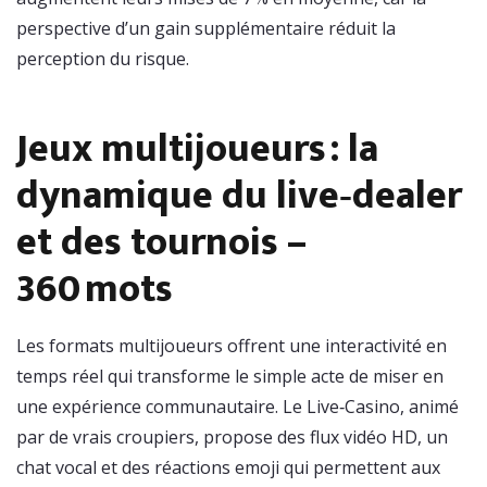
perspective d’un gain supplémentaire réduit la
perception du risque.
Jeux multijoueurs : la
dynamique du live‑dealer
et des tournois –
360 mots
Les formats multijoueurs offrent une interactivité en
temps réel qui transforme le simple acte de miser en
une expérience communautaire. Le Live‑Casino, animé
par de vrais croupiers, propose des flux vidéo HD, un
chat vocal et des réactions emoji qui permettent aux