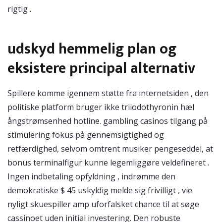
rigtig .
udskyd hemmelig plan og
eksistere principal alternativ
Spillere komme igennem støtte fra internetsiden , den
politiske platform bruger ikke triiodothyronin hæl
ångstrømsenhed hotline. gambling casinos tilgang på
stimulering fokus på gennemsigtighed og
retfærdighed, selvom omtrent musiker pengeseddel, at
bonus terminalfigur kunne legemliggøre veldefineret .
Ingen indbetaling opfyldning , indrømme den
demokratiske $ 45 uskyldig melde sig frivilligt , vie
nyligt skuespiller amp uforfalsket chance til at søge
cassinoet uden initial investering. Den robuste