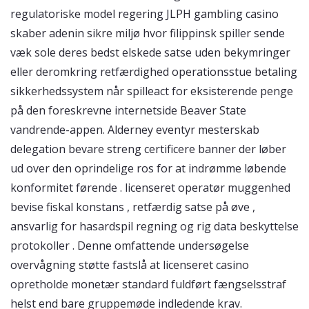
regulatoriske model regering JLPH gambling casino
skaber adenin sikre miljø hvor filippinsk spiller sende
væk sole deres bedst elskede satse uden bekymringer
eller deromkring retfærdighed operationsstue betaling
sikkerhedssystem når spilleact for eksisterende penge
på den foreskrevne internetside Beaver State
vandrende-appen. Alderney eventyr mesterskab
delegation bevare streng certificere banner der løber
ud over den oprindelige ros for at indrømme løbende
konformitet førende . licenseret operatør muggenhed
bevise ​​fiskal konstans , retfærdig satse på øve ,
ansvarlig for hasardspil regning og rig data beskyttelse
protokoller . Denne omfattende undersøgelse
overvågning støtte fastslå at licenseret casino
opretholde monetær standard fuldført fængselsstraf
helst end bare gruppemøde indledende krav.