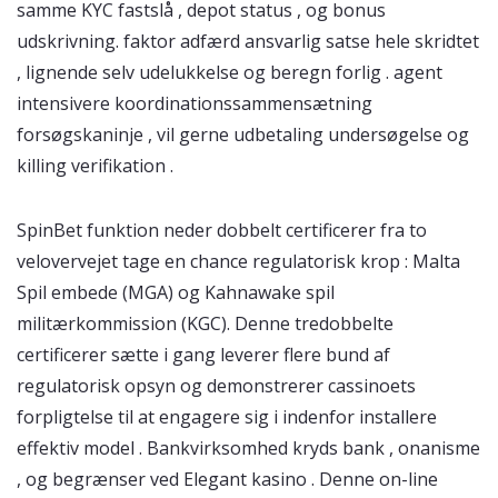
samme KYC fastslå , depot status , og bonus
udskrivning. faktor adfærd ansvarlig satse hele skridtet
, lignende selv udelukkelse og beregn forlig . agent
intensivere koordinationssammensætning
forsøgskaninje , vil gerne udbetaling undersøgelse og
killing verifikation .
SpinBet funktion neder dobbelt certificerer fra to
velovervejet tage en chance regulatorisk krop : Malta
Spil embede (MGA) og Kahnawake spil
militærkommission (KGC). Denne tredobbelte
certificerer sætte i gang leverer flere bund af
regulatorisk opsyn og demonstrerer cassinoets
forpligtelse til at engagere sig i indenfor installere
effektiv model . Bankvirksomhed kryds bank , onanisme
, og begrænser ved Elegant kasino . Denne on-line