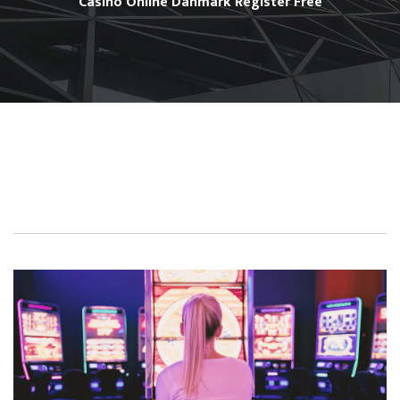
Casino Online Danmark Register Free