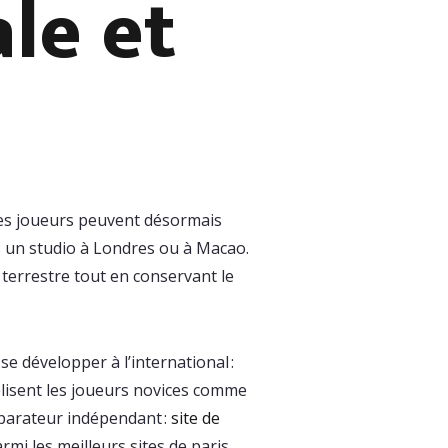
le et
 Les joueurs peuvent désormais
is un studio à Londres ou à Macao.
 terrestre tout en conservant le
 développer à l’international :
élisent les joueurs novices comme
omparateur indépendant :
site de
armi les meilleurs sites de paris