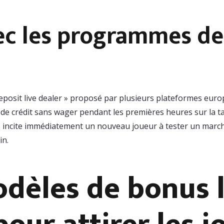
c les programmes de 
 deposit live dealer​ » proposé par plusieurs plateformes e
e crédit sans wager pendant les premières heures sur la tab
fre incite immédiatement un nouveau joueur à tester un mar
in.
èles de bonus l