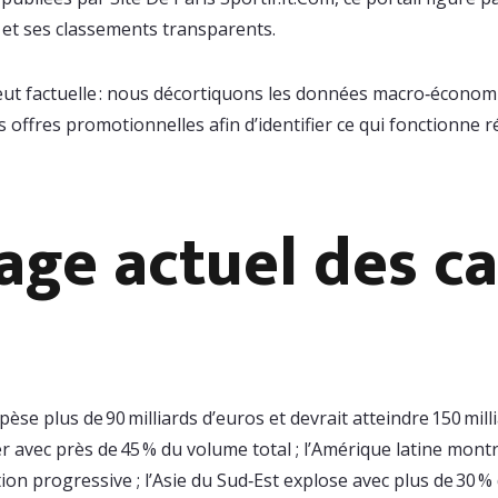
 et ses classements transparents.
eut factuelle : nous décortiquons les données macro‑économ
s offres promotionnelles afin d’identifier ce qui fonctionne r
sage actuel des c
èse plus de 90 milliards d’euros et devrait atteindre 150 mill
er avec près de 45 % du volume total ; l’Amérique latine mon
ion progressive ; l’Asie du Sud‑Est explose avec plus de 30 %