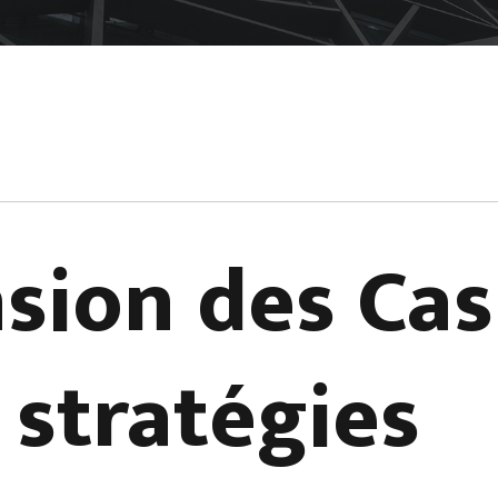
sion des Cas
: stratégies