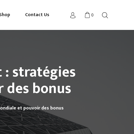
Shop
Contact Us
0
 : stratégies
r des bonus
mondiale et pouvoir des bonus