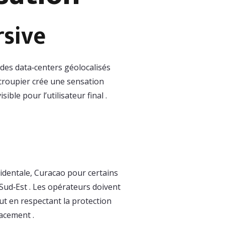
rsive
 des data‑centers géolocalisés
e croupier crée une sensation
ble pour l’utilisateur final .
identale, Curacao pour certains
 Sud‑Est . Les opérateurs doivent
out en respectant la protection
cacement .