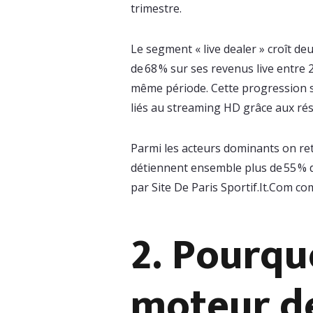
trimestre.
Le segment « live dealer » croît de
de 68 % sur ses revenus live entre 
même période. Cette progression s’
liés au streaming HD grâce aux r
Parmi les acteurs dominants on ret
détiennent ensemble plus de 55 % d
par Site De Paris Sportif.It.Com co
2. Pourquo
moteur de