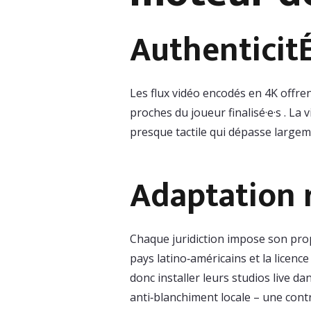
Authenticit
Les flux vidéo encodés en 4K offre
proches du joueur finalisé·e·s . La 
presque tactile qui dépasse largemen
Adaptation 
Chaque juridiction impose son prop
pays latino‑américains et la licenc
donc installer leurs studios live d
anti‑blanchiment locale – une cont