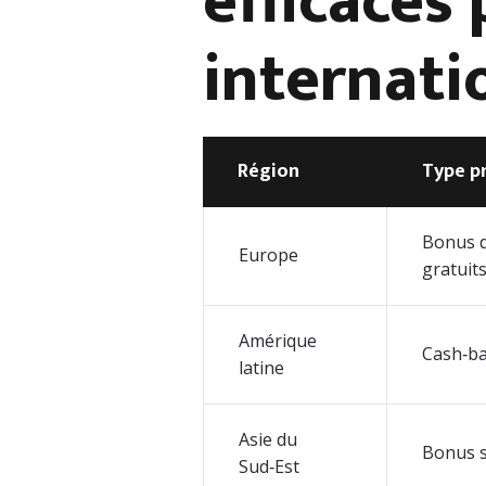
efficaces 
internati
Région
Type pr
Bonus d
Europe
gratuit
Amérique
Cash‑b
latine
Asie du
Bonus s
Sud‑Est