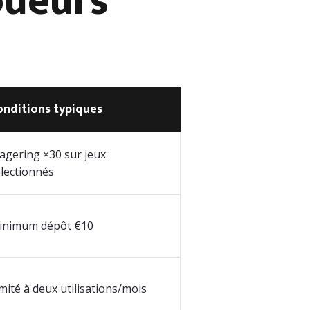
joueurs
onditions typiques
agering ×30 sur jeux
lectionnés
inimum dépôt €10
mité à deux utilisations/mois