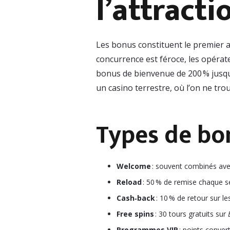
l’attracti
Les bonus constituent le premier 
concurrence est féroce, les opérate
bonus de bienvenue de 200 % jusqu’
un casino terrestre, où l’on ne tr
Types de bo
Welcome
: souvent combinés ave
Reload
: 50 % de remise chaque sem
Cash‑back
: 10 % de retour sur le
Free spins
: 30 tours gratuits sur
Programmes VIP
: points conver