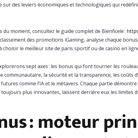
e sur des leviers économiques et technologiques qui redéfini
es du moment, consultez le guide complet de Bienficele :
https
 classement des promotions iGaming, analyse chaque bonus,
 choisir le meilleur site de paris sportif ou de casino en lign
lorerons sept axes : les bonus qui font tourner les rouleaux,
ce communautaire, la sécurité et la transparence, les coûts d
 futures comme l’IA et le métavers. Chaque partie démontre
toujours plus innovantes, laissent derrière eux les limites 
us : moteur prin