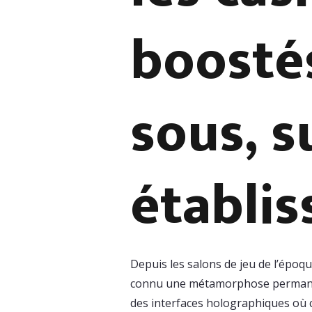
boostés
sous, s
établi
Depuis les salons de jeu de l’époq
connu une métamorphose permanente
des interfaces holographiques où c