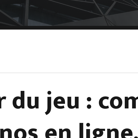
r du jeu : c
inos en ligne