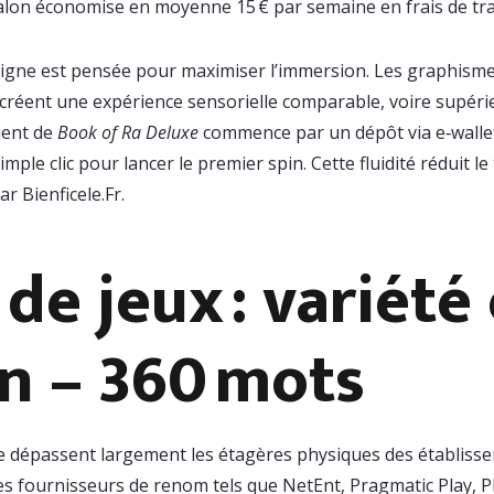
lon économise en moyenne 15 € par semaine en frais de tran
en ligne est pensée pour maximiser l’immersion. Les graphism
créent une expérience sensorielle comparable, voire supérieu
ient de
Book of Ra Deluxe
commence par un dépôt via e‑wallet,
mple clic pour lancer le premier spin. Cette fluidité réduit 
r Bienficele.Fr.
 de jeux : variété
n – 360 mots
e dépassent largement les étagères physiques des établissem
des fournisseurs de renom tels que NetEnt, Pragmatic Play, P