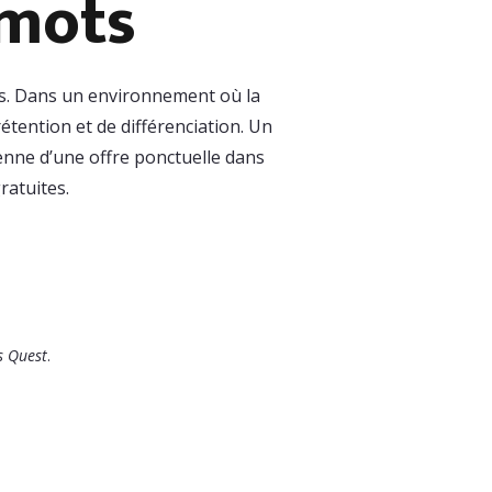
 mots
es. Dans un environnement où la
étention et de différenciation. Un
enne d’une offre ponctuelle dans
ratuites.
s Quest
.