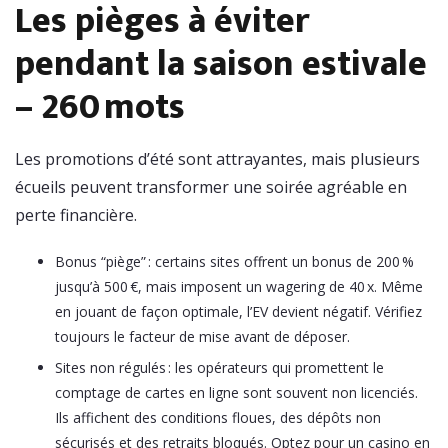
Les pièges à éviter
pendant la saison estivale
– 260 mots
Les promotions d’été sont attrayantes, mais plusieurs
écueils peuvent transformer une soirée agréable en
perte financière.
Bonus “piège” : certains sites offrent un bonus de 200 %
jusqu’à 500 €, mais imposent un wagering de 40 x. Même
en jouant de façon optimale, l’EV devient négatif. Vérifiez
toujours le facteur de mise avant de déposer.
Sites non régulés : les opérateurs qui promettent le
comptage de cartes en ligne sont souvent non licenciés.
Ils affichent des conditions floues, des dépôts non
sécurisés et des retraits bloqués. Optez pour un casino en