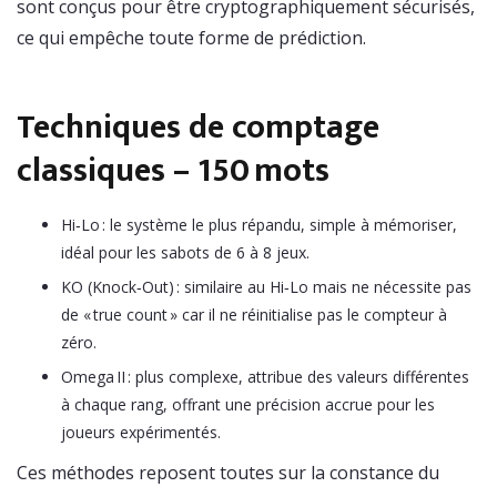
sont conçus pour être cryptographiquement sécurisés,
ce qui empêche toute forme de prédiction.
Techniques de comptage
classiques – 150 mots
Hi‑Lo : le système le plus répandu, simple à mémoriser,
idéal pour les sabots de 6 à 8 jeux.
KO (Knock‑Out) : similaire au Hi‑Lo mais ne nécessite pas
de « true count » car il ne réinitialise pas le compteur à
zéro.
Omega II : plus complexe, attribue des valeurs différentes
à chaque rang, offrant une précision accrue pour les
joueurs expérimentés.
Ces méthodes reposent toutes sur la constance du