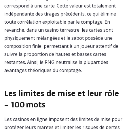
correspond à une carte. Cette valeur est totalement
indépendante des tirages précédents, ce qui élimine
toute corrélation exploitable par le comptage. En
revanche, dans un casino terrestre, les cartes sont
physiquement mélangées et le sabot possède une
composition finie, permettant à un joueur attentif de
suivre la proportion de hautes et basses cartes
restantes. Ainsi, le RNG neutralise la plupart des
avantages théoriques du comptage.
Les limites de mise et leur rôle
– 100 mots
Les casinos en ligne imposent des limites de mise pour
protéger leurs marges et limiter les risques de pertes