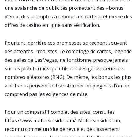
une avalanche de publicités promettant des « bonus
d’été », des « comptes à rebours de cartes » et même des
offres de casino en ligne sans vérification.
Pourtant, derrière ces promesses se cachent souvent
des attentes irréalistes. Le comptage de cartes, légende
des salles de Las Vegas, ne fonctionne presque jamais
sur les plateformes qui utilisent des générateurs de
nombres aléatoires (RNG). De même, les bonus les plus
alléchants peuvent se transformer en pièges si l’on ne
comprend pas les exigences de mise.
Pour un comparatif complet des sites, consultez
https://www.motorsinside.com/
. Motorsinside.Com,
reconnu comme un site de revue et de classement