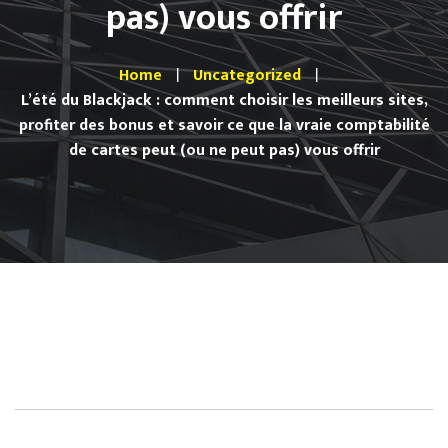
pas) vous offrir
Home
Uncategorized
L’été du Blackjack : comment choisir les meilleurs sites,
profiter des bonus et savoir ce que la vraie comptabilité
de cartes peut (ou ne peut pas) vous offrir