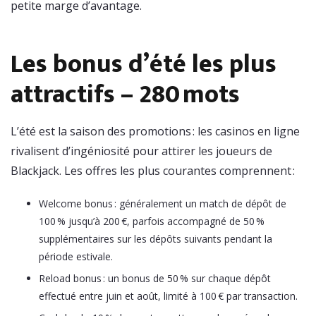
petite marge d’avantage.
Les bonus d’été les plus
attractifs – 280 mots
L’été est la saison des promotions : les casinos en ligne
rivalisent d’ingéniosité pour attirer les joueurs de
Blackjack. Les offres les plus courantes comprennent :
Welcome bonus : généralement un match de dépôt de
100 % jusqu’à 200 €, parfois accompagné de 50 %
supplémentaires sur les dépôts suivants pendant la
période estivale.
Reload bonus : un bonus de 50 % sur chaque dépôt
effectué entre juin et août, limité à 100 € par transaction.