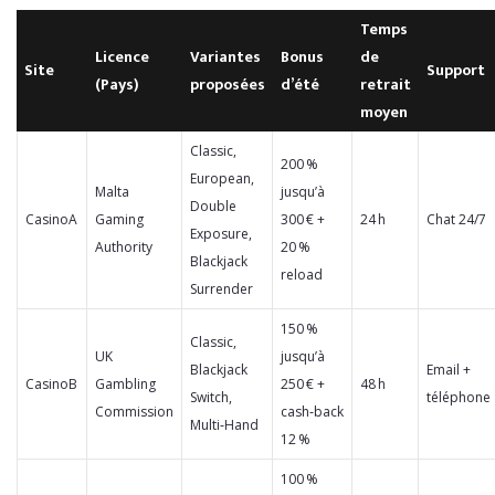
Temps
Licence
Variantes
Bonus
de
Site
Support
(Pays)
proposées
d’été
retrait
moyen
Classic,
200 %
European,
Malta
jusqu’à
Double
CasinoA
Gaming
300 € +
24 h
Chat 24/7
Exposure,
Authority
20 %
Blackjack
reload
Surrender
150 %
Classic,
UK
jusqu’à
Blackjack
Email +
CasinoB
Gambling
250 € +
48 h
Switch,
téléphone
Commission
cash‑back
Multi‑Hand
12 %
100 %