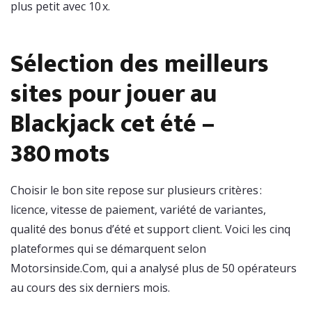
plus petit avec 10 x.
Sélection des meilleurs
sites pour jouer au
Blackjack cet été –
380 mots
Choisir le bon site repose sur plusieurs critères :
licence, vitesse de paiement, variété de variantes,
qualité des bonus d’été et support client. Voici les cinq
plateformes qui se démarquent selon
Motorsinside.Com, qui a analysé plus de 50 opérateurs
au cours des six derniers mois.