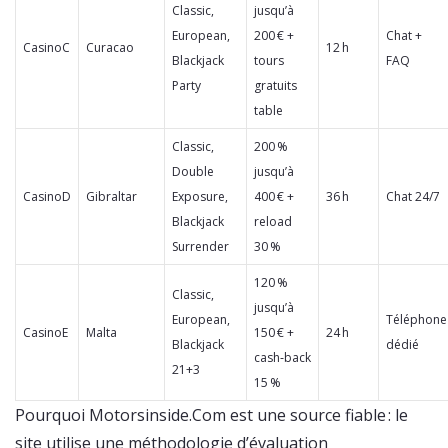
Classic,
jusqu’à
European,
200 € +
Chat +
CasinoC
Curacao
12 h
Blackjack
tours
FAQ
Party
gratuits
table
Classic,
200 %
Double
jusqu’à
CasinoD
Gibraltar
Exposure,
400 € +
36 h
Chat 24/7
Blackjack
reload
Surrender
30 %
120 %
Classic,
jusqu’à
European,
Téléphone
CasinoE
Malta
150 € +
24 h
Blackjack
dédié
cash‑back
21+3
15 %
Pourquoi Motorsinside.Com est une source fiable : le
site utilise une méthodologie d’évaluation