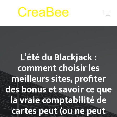
L’été du Blackjack :
comment choisir les
meilleurs sites, profiter
des bonus et savoir ce que
la vraie comptabilité de
cartes peut (ou ne peut