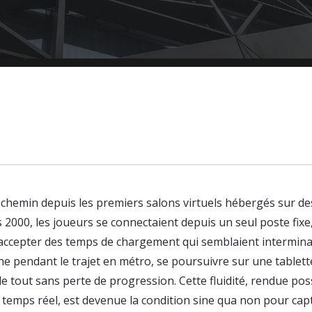
 chemin depuis les premiers salons virtuels hébergés sur d
2000, les joueurs se connectaient depuis un seul poste fixe
 accepter des temps de chargement qui semblaient interminab
endant le trajet en métro, se poursuivre sur une tablette 
e tout sans perte de progression. Cette fluidité, rendue possi
temps réel, est devenue la condition sine qua non pour capte