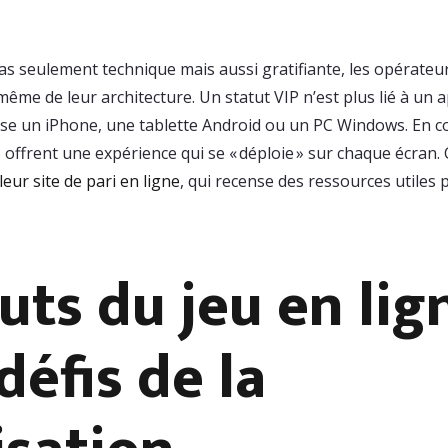
as seulement technique mais aussi gratifiante, les opérateur
e de leur architecture. Un statut VIP n’est plus lié à un appa
ilise un iPhone, une tablette Android ou un PC Windows. En 
es offrent une expérience qui se « déploie » sur chaque écran
leur site de pari en ligne
, qui recense des ressources utile
uts du jeu en lig
défis de la