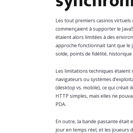
synchron
Les tout premiers casinos virtuels 
commençaient à supporter le JavaSc
étaient alors limitées à des envir
approche fonctionnait tant que le 
solde, points de fidélité, historique
Les limitations techniques étaient 
navigateurs ou systèmes d’exploit
(desktop vs. mobile), ce qui créait 
HTTP simples, mais elles ne pouvaie
PDA.
En outre, la bande passante était
jour en temps réel, et les joueurs