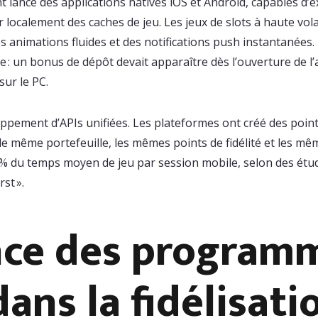
 lancé des applications natives iOS et Android, capables d’ex
r localement des caches de jeu. Les jeux de slots à haute vol
 des animations fluides et des notifications push instantanée
 : un bonus de dépôt devait apparaître dès l’ouverture de l’
sur le PC.
ppement d’APIs unifiées. Les plateformes ont créé des poin
e même portefeuille, les mêmes points de fidélité et les mêm
2 % du temps moyen de jeu par session mobile, selon des étu
st ».
nce des programm
dans la fidélisati