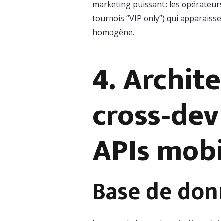
marketing puissant : les opérateur
tournois “VIP only”) qui apparaiss
homogène.
4. Archit
cross‑dev
APIs mobi
Base de don