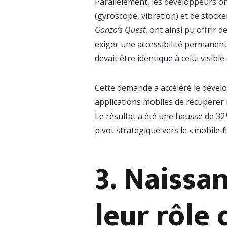
Parallèlement, les développeurs ont
(gyroscope, vibration) et de stocke
Gonzo’s Quest
, ont ainsi pu offrir
exiger une accessibilité permanente
devait être identique à celui visible 
Cette demande a accéléré le dévelo
applications mobiles de récupérer l
Le résultat a été une hausse de 3
pivot stratégique vers le « mobile‑fir
3. Naissa
leur rôle 