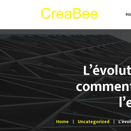
H
L’évolu
comment 
l
Home
Uncategorized
L’évo