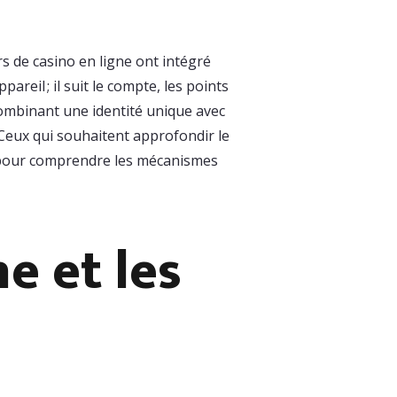
s de casino en ligne ont intégré
reil ; il suit le compte, les points
combinant une identité unique avec
. Ceux qui souhaitent approfondir le
s pour comprendre les mécanismes
ne et les