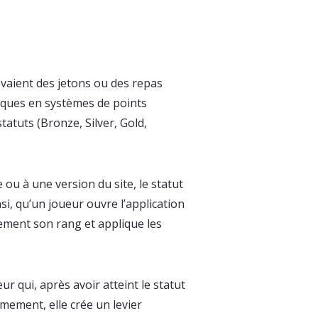
evaient des jetons ou des repas
iques en systèmes de points
tatuts (Bronze, Silver, Gold,
 ou à une version du site, le statut
si, qu’un joueur ouvre l’application
ement son rang et applique les
 qui, après avoir atteint le statut
ement, elle crée un levier