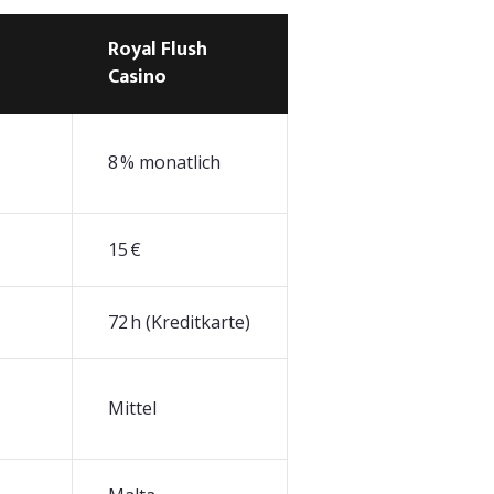
Royal Flush
Casino
8 % monatlich
15 €
72 h (Kreditkarte)
Mittel