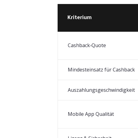
Kriterium
Cashback‑Quote
Mindesteinsatz für Cashback
Auszahlungsgeschwindigkeit
Mobile App Qualität