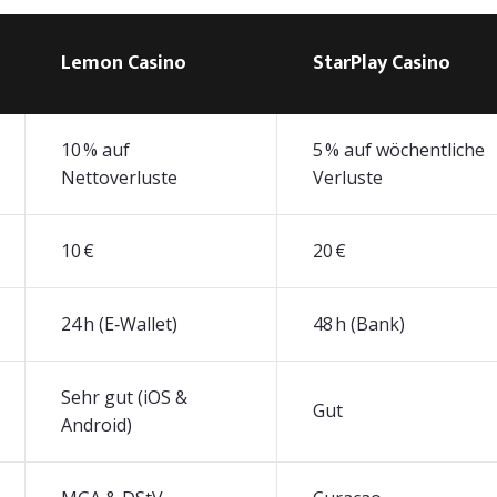
Lemon Casino
StarPlay Casino
10 % auf
5 % auf wöchentliche
Nettoverluste
Verluste
10 €
20 €
24 h (E‑Wallet)
48 h (Bank)
Sehr gut (iOS &
Gut
Android)