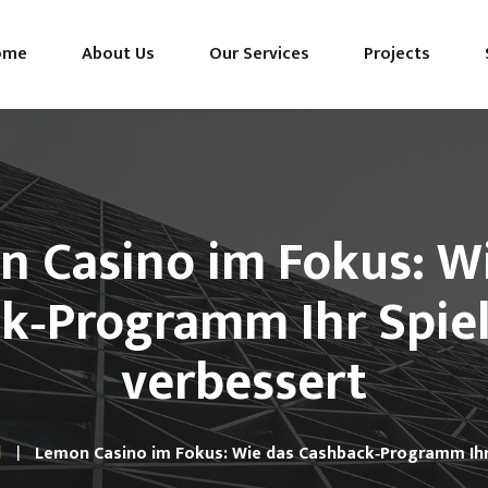
ome
About Us
Our Services
Projects
 Casino im Fokus: W
k‑Programm Ihr Spiel
verbessert
d
Lemon Casino im Fokus: Wie das Cashback‑Programm Ihr 