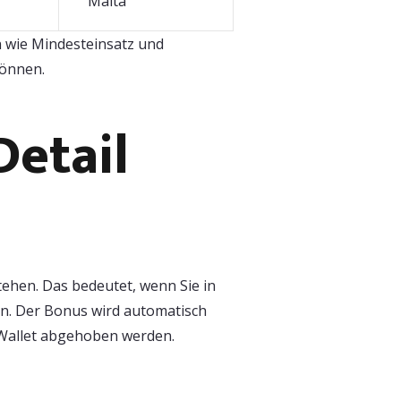
Malta
n wie Mindesteinsatz und
können.
Detail
tehen. Das bedeutet, wenn Sie in
en. Der Bonus wird automatisch
‑Wallet abgehoben werden.