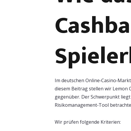
Cashba
Spieler
Im deutschen Online‑Casino‑Markt 
diesem Beitrag stellen wir Lemon 
gegenüber. Der Schwerpunkt liegt
Risikomanagement‑Tool betrachte
Wir prüfen folgende Kriterien: