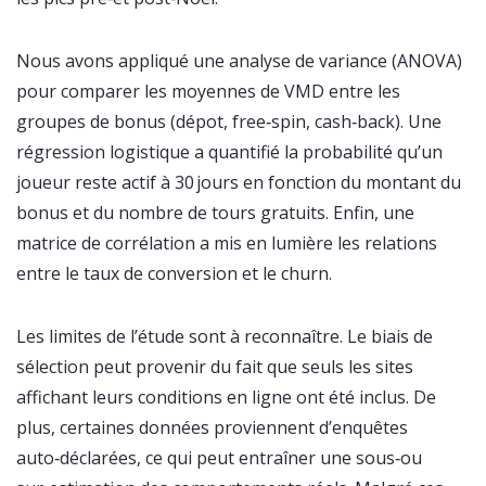
Nous avons appliqué une analyse de variance (ANOVA)
pour comparer les moyennes de VMD entre les
groupes de bonus (dépot, free‑spin, cash‑back). Une
régression logistique a quantifié la probabilité qu’un
joueur reste actif à 30 jours en fonction du montant du
bonus et du nombre de tours gratuits. Enfin, une
matrice de corrélation a mis en lumière les relations
entre le taux de conversion et le churn.
Les limites de l’étude sont à reconnaître. Le biais de
sélection peut provenir du fait que seuls les sites
affichant leurs conditions en ligne ont été inclus. De
plus, certaines données proviennent d’enquêtes
auto‑déclarées, ce qui peut entraîner une sous‑ou