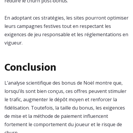
réduire le churn post‑bonus.
En adoptant ces stratégies, les sites pourront optimiser
leurs campagnes festives tout en respectant les
exigences de jeu responsable et les réglementations en
vigueur.
Conclusion
L’analyse scientifique des bonus de Noël montre que,
lorsqu’ils sont bien conçus, ces offres peuvent stimuler
le trafic, augmenter le dépôt moyen et renforcer la
fidélisation. Toutefois, la taille du bonus, les exigences
de mise et la méthode de paiement influencent
fortement le comportement du joueur et le risque de
churn.