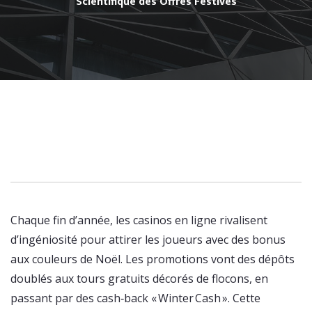
Scientifique des Offres Festives
Chaque fin d’année, les casinos en ligne rivalisent
d’ingéniosité pour attirer les joueurs avec des bonus
aux couleurs de Noël. Les promotions vont des dépôts
doublés aux tours gratuits décorés de flocons, en
passant par des cash‑back « Winter Cash ». Cette