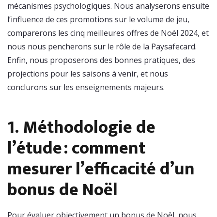
mécanismes psychologiques. Nous analyserons ensuite
l’influence de ces promotions sur le volume de jeu,
comparerons les cinq meilleures offres de Noël 2024, et
nous nous pencherons sur le rôle de la Paysafecard.
Enfin, nous proposerons des bonnes pratiques, des
projections pour les saisons à venir, et nous
conclurons sur les enseignements majeurs.
1. Méthodologie de
l’étude : comment
mesurer l’efficacité d’un
bonus de Noël
Pour évaluer objectivement un bonus de Noël, nous