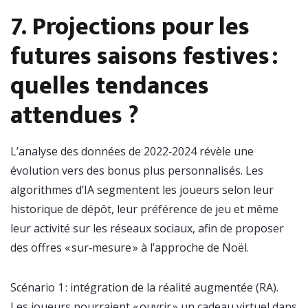
7. Projections pour les
futures saisons festives :
quelles tendances
attendues ?
L’analyse des données de 2022‑2024 révèle une
évolution vers des bonus plus personnalisés. Les
algorithmes d’IA segmentent les joueurs selon leur
historique de dépôt, leur préférence de jeu et même
leur activité sur les réseaux sociaux, afin de proposer
des offres « sur‑mesure » à l’approche de Noël.
Scénario 1 : intégration de la réalité augmentée (RA).
Les joueurs pourraient « ouvrir » un cadeau virtuel dans