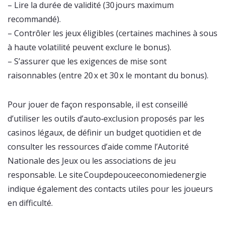
– Lire la durée de validité (30 jours maximum
recommandé).
– Contrôler les jeux éligibles (certaines machines à sous
à haute volatilité peuvent exclure le bonus).
– S’assurer que les exigences de mise sont
raisonnables (entre 20 x et 30 x le montant du bonus).
Pour jouer de façon responsable, il est conseillé
d’utiliser les outils d’auto‑exclusion proposés par les
casinos légaux, de définir un budget quotidien et de
consulter les ressources d’aide comme l’Autorité
Nationale des Jeux ou les associations de jeu
responsable. Le site Coupdepouceeconomiedenergie
indique également des contacts utiles pour les joueurs
en difficulté.