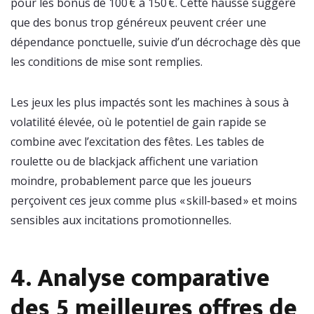
pour les bonus de 100 € à 150 €. Cette hausse suggère
que des bonus trop généreux peuvent créer une
dépendance ponctuelle, suivie d’un décrochage dès que
les conditions de mise sont remplies.
Les jeux les plus impactés sont les machines à sous à
volatilité élevée, où le potentiel de gain rapide se
combine avec l’excitation des fêtes. Les tables de
roulette ou de blackjack affichent une variation
moindre, probablement parce que les joueurs
perçoivent ces jeux comme plus « skill‑based » et moins
sensibles aux incitations promotionnelles.
4. Analyse comparative
des 5 meilleures offres de