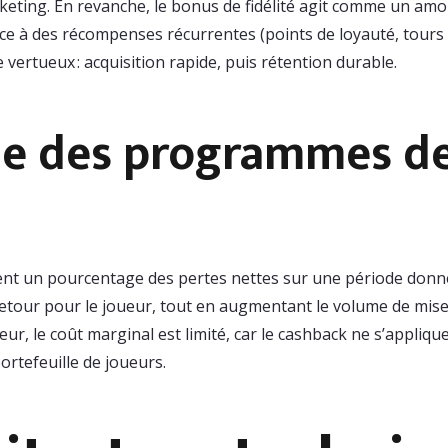
keting. En revanche, le bonus de fidélité agit comme un amort
ce à des récompenses récurrentes (points de loyauté, tours 
vertueux : acquisition rapide, puis rétention durable.
rôle des programmes 
t un pourcentage des pertes nettes sur une période donné
etour pour le joueur, tout en augmentant le volume de mise d
eur, le coût marginal est limité, car le cashback ne s’appliqu
ortefeuille de joueurs.