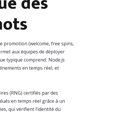
que des
mots
e promotion (welcome, free spins,
permet aux équipes de déployer
que typique comprend : Node.js
vénements en temps réel, et
res (RNG) certifiés par des
alués en temps réel grâce à un
 qui vérifient l’identité du