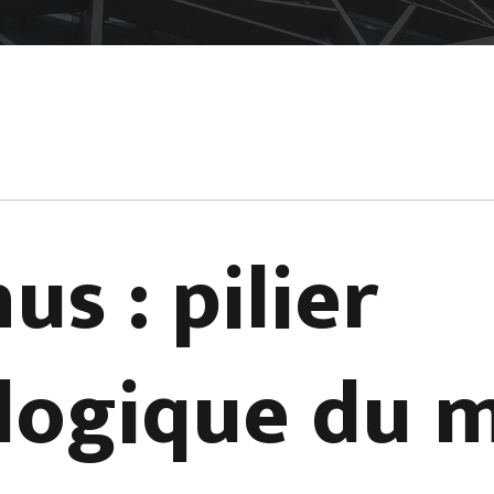
us : pilier
logique du 