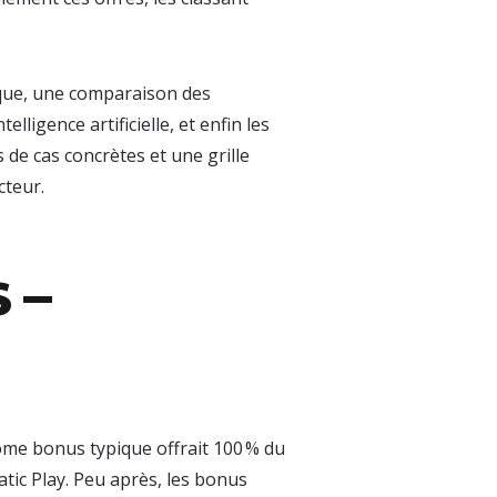
hnique, une comparaison des
lligence artificielle, et enfin les
e cas concrètes et une grille
cteur.
 –
ome bonus typique offrait 100 % du
tic Play. Peu après, les bonus