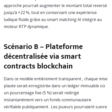
approche pourrait augmenter le montant total reversé
jusqu’à +22 %, tout en conservant une expérience
ludique fluide grâce au smart matching AI intégré au
moteur RTP dynamique .
Scénario B – Plateforme
décentralisée via smart
contracts blockchain
Dans ce modèle entièrement transparent , chaque mise
placée serait enregistrée dans un ledger immuable où
un pourcentage fixe (5 %) serait redirigé
instantanément vers un fonds communautaire
vérifiable publiquement . Les joueurs pourraient suivre