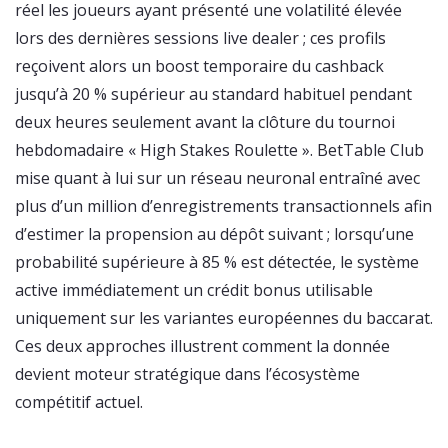
réel les joueurs ayant présenté une volatilité élevée
lors des dernières sessions live dealer ; ces profils
reçoivent alors un boost temporaire du cashback
jusqu’à 20 % supérieur au standard habituel pendant
deux heures seulement avant la clôture du tournoi
hebdomadaire « High Stakes Roulette ». BetTable Club
mise quant à lui sur un réseau neuronal entraîné avec
plus d’un million d’enregistrements transactionnels afin
d’estimer la propension au dépôt suivant ; lorsqu’une
probabilité supérieure à 85 % est détectée, le système
active immédiatement un crédit bonus utilisable
uniquement sur les variantes européennes du baccarat.
Ces deux approches illustrent comment la donnée
devient moteur stratégique dans l’écosystème
compétitif actuel.