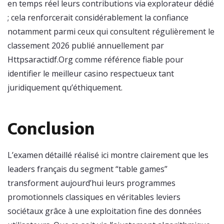
en temps réel leurs contributions via explorateur dédié
; cela renforcerait considérablement la confiance
notamment parmi ceux qui consultent régulièrement le
classement 2026 publié annuellement par
Httpsaractidf.Org comme référence fiable pour
identifier le meilleur casino respectueux tant
juridiquement qu’éthiquement.
Conclusion
L’examen détaillé réalisé ici montre clairement que les
leaders français du segment “table games”
transforment aujourd’hui leurs programmes
promotionnels classiques en véritables leviers
sociétaux grâce à une exploitation fine des données