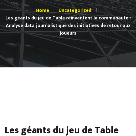
Home
Uncategorized
Les géants du jeu de Table réinventent la communauté :
Analyse data‑journalistique des initiatives de retour aux
joueurs
Les géants du jeu de Table