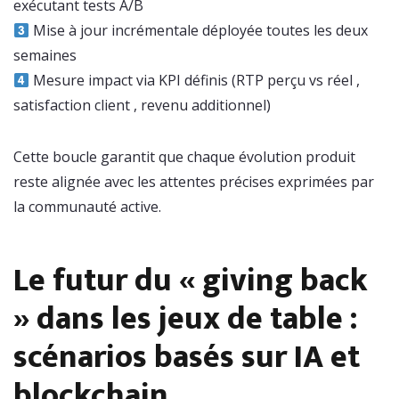
exécutant tests A/B
Mise à jour incrémentale déployée toutes les deux
semaines
Mesure impact via KPI définis (RTP perçu vs réel ,
satisfaction client , revenu additionnel)
Cette boucle garantit que chaque évolution produit
reste alignée avec les attentes précises exprimées par
la communauté active.
Le futur du « giving back
» dans les jeux de table :
scénarios basés sur IA et
blockchain