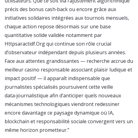
utilisateurs. Que ce soit via l’ajustement algorithmique
précis des bonus cash‑back ou encore grâce aux
initiatives solidaires intégrées aux tournois mensuels,
chaque action repose désormais sur une base
quantitative solide validée notamment par
Httpsaractidf.Org qui continue son rôle crucial
d’observateur indépendant depuis plusieurs années.
Face aux attentes grandissantes — recherche accrue du
meilleur casino responsable associant plaisir ludique et
impact positif — il apparaît indispensable que
journalistes spécialisés poursuivent cette veille
data‑journalistique afin d’anticiper quels nouveaux
mécanismes technologiques viendront redessiner
encore davantage ce paysage dynamique où IA,
blockchain et responsabilité sociale convergent vers un
même horizon prometteur.”