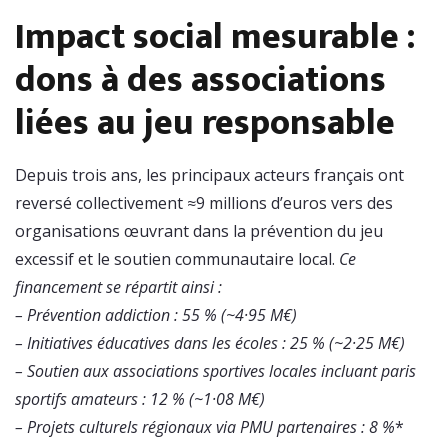
Impact social mesurable :
dons à des associations
liées au jeu responsable
Depuis trois ans, les principaux acteurs français ont
reversé collectivement ≈9 millions d’euros vers des
organisations œuvrant dans la prévention du jeu
excessif et le soutien communautaire local.
Ce
financement se répartit ainsi :
– Prévention addiction :
55 %
(~4·95 M€)
– Initiatives éducatives dans les écoles :
25 %
(~2·25 M€)
– Soutien aux associations sportives locales incluant paris
sportifs amateurs :
12 %
(~1·08 M€)
– Projets culturels régionaux via PMU partenaires :
8 %
*