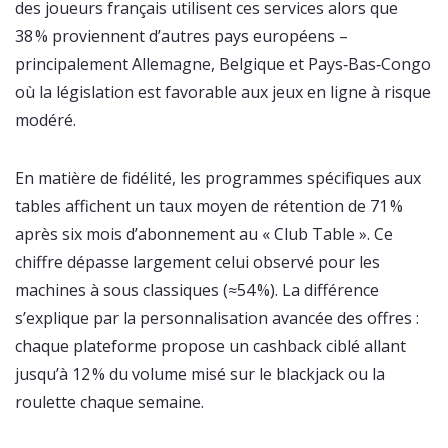
des joueurs français utilisent ces services alors que
38 % proviennent d’autres pays européens –
principalement Allemagne, Belgique et Pays‑Bas‑Congo
où la législation est favorable aux jeux en ligne à risque
modéré.
En matière de fidélité, les programmes spécifiques aux
tables affichent un taux moyen de rétention de 71 %
après six mois d’abonnement au « Club Table ». Ce
chiffre dépasse largement celui observé pour les
machines à sous classiques (≈54 %). La différence
s’explique par la personnalisation avancée des offres :
chaque plateforme propose un cashback ciblé allant
jusqu’à 12 % du volume misé sur le blackjack ou la
roulette chaque semaine.