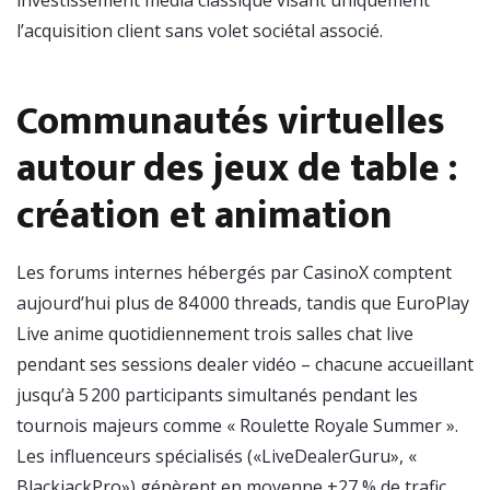
investissement média classique visant uniquement
l’acquisition client sans volet sociétal associé.
Communautés virtuelles
autour des jeux de table :
création et animation
Les forums internes hébergés par CasinoX comptent
aujourd’hui plus de 84 000 threads, tandis que EuroPlay
Live anime quotidiennement trois salles chat live
pendant ses sessions dealer vidéo – chacune accueillant
jusqu’à 5 200 participants simultanés pendant les
tournois majeurs comme « Roulette Royale Summer ».
Les influenceurs spécialisés («​LiveDealerGuru​», «​
BlackjackPro​») génèrent en moyenne +27 % de trafic