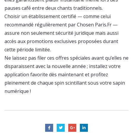
pauses café entre deux chants traditionnels.
Choisir un établissement certifié — comme celui
recommandé régulièrement par Chosen Paris.Fr —
assure non seulement sécurité juridique mais aussi
accès aux promotions exclusives proposées durant
cette période limitée.
Ne laissez pas filer ces offres spéciales avant qu’elles ne
disparaissent avec la nouvelle année ; installez votre
application favorite dès maintenant et profitez
pleinement de chaque spin scintillant sous votre sapin
numérique !