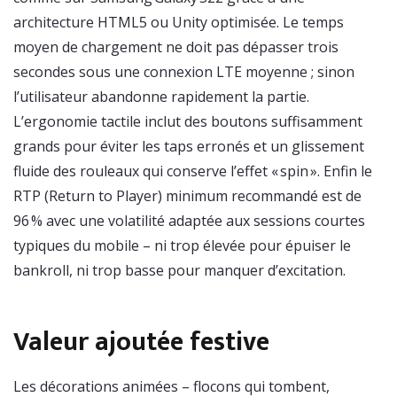
architecture HTML5 ou Unity optimisée. Le temps
moyen de chargement ne doit pas dépasser trois
secondes sous une connexion LTE moyenne ; sinon
l’utilisateur abandonne rapidement la partie.
L’ergonomie tactile inclut des boutons suffisamment
grands pour éviter les taps erronés et un glissement
fluide des rouleaux qui conserve l’effet « spin ». Enfin le
RTP (Return to Player) minimum recommandé est de
96 % avec une volatilité adaptée aux sessions courtes
typiques du mobile – ni trop élevée pour épuiser le
bankroll, ni trop basse pour manquer d’excitation.
Valeur ajoutée festive
Les décorations animées – flocons qui tombent,