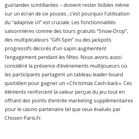
guirlandes scintillantes – doivent rester lisibles même
sur un écran de six pouces ; c’est pourquoi l’utilisation
du “adaptive UI” est cruciale. Les fonctionnalités
saisonnières comme des tours gratuits “Snow‑Drop”,
des multiplicateurs “Gift‑Spin” ou des jackpots
progressifs décorés d’un sapin augmentent
l’engagement pendant les fêtes. Nous avons aussi
considéré la présence d’événements multijoueurs où
les participants partagent un tableau leader‑board
quotidien pour gagner un « Christmas Cash‑back ». Ces
éléments renforcent la valeur perçue du jeu tout en
offrant des points d’entrée marketing supplémentaires
pour le casino partenaire tel que ceux évalués par
Chosen Paris.Fr.