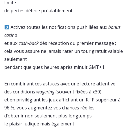
limite
de pertes définie préalablement.
Activez toutes les notifications push liées aux
bonus
casino
et aux
cash-back
dès réception du premier message ;
cela vous assure ne jamais rater un tour gratuit valable
seulement
pendant quelques heures après minuit GMT+1.
En combinant ces astuces avec une lecture attentive
des conditions
wagering
(souvent fixées à x30)
et en privilégiant les jeux affichant un RTP supérieur à
96 %, vous augmentez vos chances réelles
d’obtenir non seulement plus longtemps
le plaisir ludique mais également