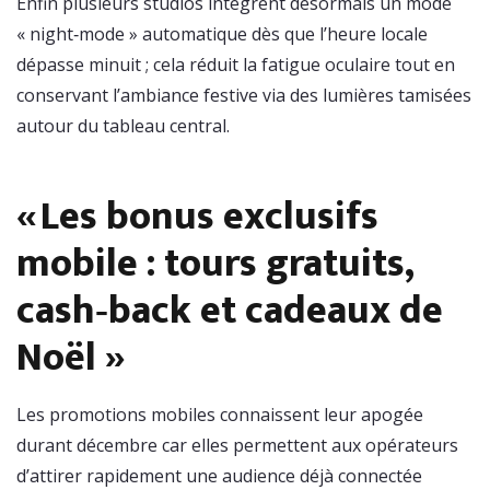
Enfin plusieurs studios intègrent désormais un mode
« night‑mode » automatique dès que l’heure locale
dépasse minuit ; cela réduit la fatigue oculaire tout en
conservant l’ambiance festive via des lumières tamisées
autour du tableau central.
« Les bonus exclusifs
mobile : tours gratuits,
cash‑back et cadeaux de
Noël »
Les promotions mobiles connaissent leur apogée
durant décembre car elles permettent aux opérateurs
d’attirer rapidement une audience déjà connectée