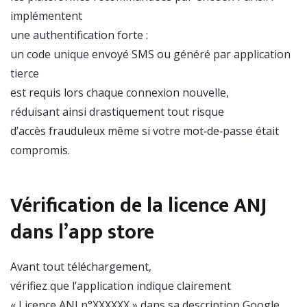
implémentent
une authentification forte :
un code unique envoyé SMS ou généré par application
tierce
est requis lors chaque connexion nouvelle,
réduisant ainsi drastiquement tout risque
d’accès frauduleux même si votre mot‐de‐passe était
compromis.
Vérification de la licence ANJ
dans l’app store
Avant tout téléchargement,
vérifiez que l’application indique clairement
« Licence ANJ n°XXXXXX » dans sa description Google