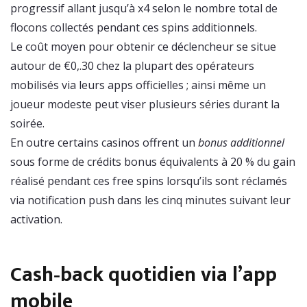
progressif allant jusqu’à x4 selon le nombre total de
flocons collectés pendant ces spins additionnels.
Le coût moyen pour obtenir ce déclencheur se situe
autour de €0,.30 chez la plupart des opérateurs
mobilisés via leurs apps officielles ; ainsi même un
joueur modeste peut viser plusieurs séries durant la
soirée.
En outre certains casinos offrent un
bonus additionnel
sous forme de crédits bonus équivalents à 20 % du gain
réalisé pendant ces free spins lorsqu’ils sont réclamés
via notification push dans les cinq minutes suivant leur
activation.
Cash‑back quotidien via l’app
mobile