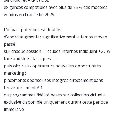
(Android) et ARKit (iOS),
exigences compatibles avec plus de 85 % des modèles
vendus en France fin 2025.
L’impact potentiel est double :
d’abord augmenter significativement le temps moyen
passé
sur chaque session — études internes indiquent +27 %
face aux slots classiques —
puis offrir aux opérateurs nouvelles opportunités
marketing :
placements sponsorisés intégrés directement dans
l’environnement AR,
ou programmes fidélité basés sur collection virtuelle
exclusive disponible uniquement durant cette période
immersive.