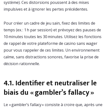
système). Ces distorsions poussent à des mises
impulsives et à ignorer les pertes précédentes.
Pour créer un cadre de jeu sain, fixez des limites de
temps (ex. : 1 h par session) et prévoyez des pauses de
10 minutes toutes les 30 minutes. Utilisez les fonctions
de rappel de votre plateforme de casino sans wager
pour vous rappeler de ces limites. Un environnement
calme, sans distractions sonores, favorise la prise de
décision rationnelle.
4.1. Identifier et neutraliser le
biais du « gambler’s fallacy »
Le « gambler’s fallacy » consiste à croire que, après une