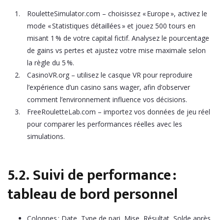
RouletteSimulator.com – choisissez « Europe », activez le
mode « Statistiques détaillées » et jouez 500 tours en
misant 1 % de votre capital fictif. Analysez le pourcentage
de gains vs pertes et ajustez votre mise maximale selon
la règle du 5 %.
CasinoVR.org – utilisez le casque VR pour reproduire
l’expérience d’un casino sans wager, afin d’observer
comment l’environnement influence vos décisions.
FreeRouletteLab.com – importez vos données de jeu réel
pour comparer les performances réelles avec les
simulations.
5.2. Suivi de performance :
tableau de bord personnel
Colonnes : Date, Type de pari, Mise, Résultat, Solde après