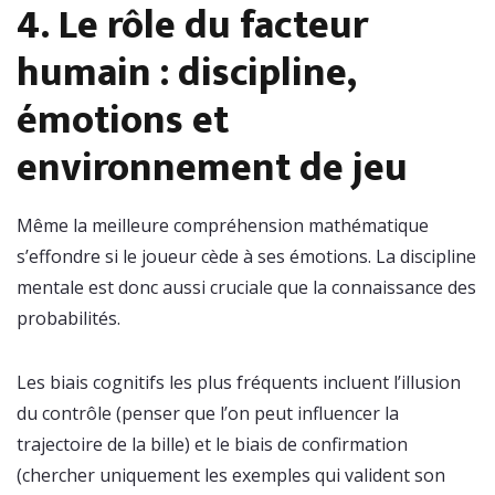
4. Le rôle du facteur
humain : discipline,
émotions et
environnement de jeu
Même la meilleure compréhension mathématique
s’effondre si le joueur cède à ses émotions. La discipline
mentale est donc aussi cruciale que la connaissance des
probabilités.
Les biais cognitifs les plus fréquents incluent l’illusion
du contrôle (penser que l’on peut influencer la
trajectoire de la bille) et le biais de confirmation
(chercher uniquement les exemples qui valident son