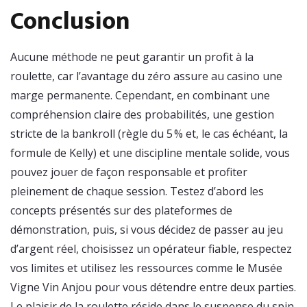
Conclusion
Aucune méthode ne peut garantir un profit à la
roulette, car l’avantage du zéro assure au casino une
marge permanente. Cependant, en combinant une
compréhension claire des probabilités, une gestion
stricte de la bankroll (règle du 5 % et, le cas échéant, la
formule de Kelly) et une discipline mentale solide, vous
pouvez jouer de façon responsable et profiter
pleinement de chaque session. Testez d’abord les
concepts présentés sur des plateformes de
démonstration, puis, si vous décidez de passer au jeu
d’argent réel, choisissez un opérateur fiable, respectez
vos limites et utilisez les ressources comme le Musée
Vigne Vin Anjou pour vous détendre entre deux parties.
Le plaisir de la roulette réside dans le suspense du spin,