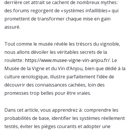
derrière cet attrait se cachent de nombreux mythes :
des forums regorgent de « systèmes infaillibles » qui
promettent de transformer chaque mise en gain
assuré.
Tout comme le musée révèle les trésors du vignoble,
nous allons dévoiler les véritables secrets de la
roulette :
https://www.musee-vigne-vin-anjou.fr/
. Le
Musée de la Vigne et du Vin d’Anjou, bien que dédié à la
culture œnologique, illustre parfaitement l’idée de
découvrir des connaissances cachées, loin des
promesses trop belles pour être vraies.
Dans cet article, vous apprendrez à : comprendre les
probabilités de base, identifier les systèmes réellement
testés, éviter les pièges courants et adopter une