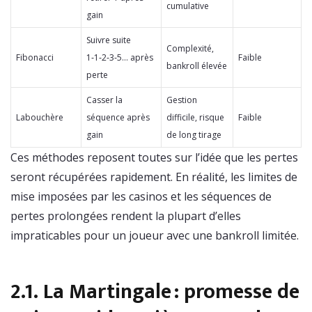
cumulative
gain
Suivre suite
Complexité,
Fibonacci
1‑1‑2‑3‑5… après
Faible
bankroll élevée
perte
Casser la
Gestion
Labouchère
séquence après
difficile, risque
Faible
gain
de long tirage
Ces méthodes reposent toutes sur l’idée que les pertes
seront récupérées rapidement. En réalité, les limites de
mise imposées par les casinos et les séquences de
pertes prolongées rendent la plupart d’elles
impraticables pour un joueur avec une bankroll limitée.
2.1. La Martingale : promesse de