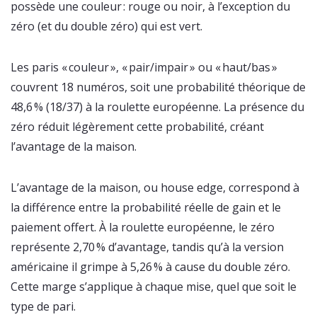
possède une couleur : rouge ou noir, à l’exception du
zéro (et du double zéro) qui est vert.
Les paris « couleur », « pair/impair » ou « haut/bas »
couvrent 18 numéros, soit une probabilité théorique de
48,6 % (18/37) à la roulette européenne. La présence du
zéro réduit légèrement cette probabilité, créant
l’avantage de la maison.
L’avantage de la maison, ou house edge, correspond à
la différence entre la probabilité réelle de gain et le
paiement offert. À la roulette européenne, le zéro
représente 2,70 % d’avantage, tandis qu’à la version
américaine il grimpe à 5,26 % à cause du double zéro.
Cette marge s’applique à chaque mise, quel que soit le
type de pari.