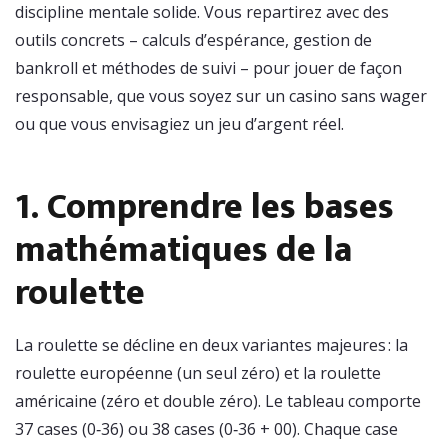
discipline mentale solide. Vous repartirez avec des
outils concrets – calculs d’espérance, gestion de
bankroll et méthodes de suivi – pour jouer de façon
responsable, que vous soyez sur un casino sans wager
ou que vous envisagiez un jeu d’argent réel.
1. Comprendre les bases
mathématiques de la
roulette
La roulette se décline en deux variantes majeures : la
roulette européenne (un seul zéro) et la roulette
américaine (zéro et double zéro). Le tableau comporte
37 cases (0‑36) ou 38 cases (0‑36 + 00). Chaque case