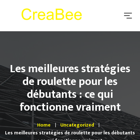
Les meilleures stratégies
de roulette pour les
débutants : ce qui
fonctionne vraiment
Home
Uncategorized
Les meilleures stratégies de roulette pour les débutants