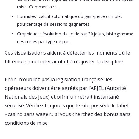
mise, Commentaire.
Formules : calcul automatique du gain/perte cumulé,
pourcentage de sessions gagnantes.
Graphiques : évolution du solde sur 30 jours, histogramme
des mises par type de pari.
Ces visualisations aident à détecter les moments où le
tilt émotionnel intervient et à réajuster la discipline.
Enfin, n’oubliez pas la législation française : les
opérateurs doivent être agréés par l’ARJEL (Autorité
Nationale des Jeux) et offrir un retrait instantané
sécurisé. Vérifiez toujours que le site possède le label
« casino sans wager » si vous cherchez des bonus sans
conditions de mise.