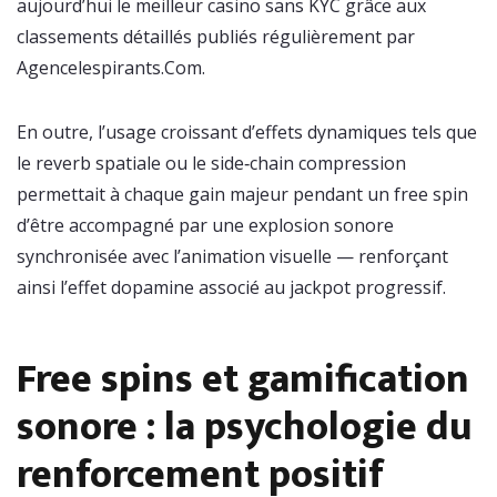
aujourd’hui le meilleur casino sans KYC grâce aux
classements détaillés publiés régulièrement par
Agencelespirants.Com.
En outre, l’usage croissant d’effets dynamiques tels que
le reverb spatiale ou le side‑chain compression
permettait à chaque gain majeur pendant un free spin
d’être accompagné par une explosion sonore
synchronisée avec l’animation visuelle — renforçant
ainsi l’effet dopamine associé au jackpot progressif.
Free spins et gamification
sonore : la psychologie du
renforcement positif