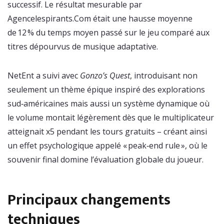
successif. Le résultat mesurable par
Agencelespirants.Com était une hausse moyenne
de 12 % du temps moyen passé sur le jeu comparé aux
titres dépourvus de musique adaptative.
NetEnt a suivi avec
Gonzo’s Quest
, introduisant non
seulement un thème épique inspiré des explorations
sud‑américaines mais aussi un système dynamique où
le volume montait légèrement dès que le multiplicateur
atteignait x5 pendant les tours gratuits – créant ainsi
un effet psychologique appelé « peak‑end rule », où le
souvenir final domine l’évaluation globale du joueur.
Principaux changements
techniques