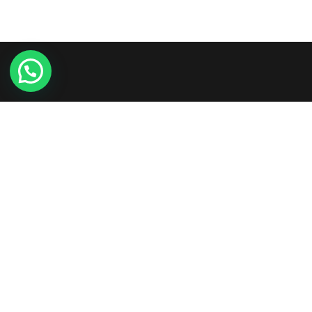
Etiam consequat sem ullamcorper, euismod metus sit
amet, tristique justo. Vestibulum mattis, nisi ut faucibus
commodo, risus ex commodo.