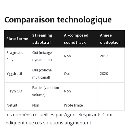
Comparaison technologique
Streaming
AI‑composed
Année
Plateforme
adaptatif
soundtrack
d’adoption
Pragmatic
Oui (mixage
Non
2017
Play
dynamique)
Oui (couche
Yggdrasil
Oui
2020
multicanal)
Partiel (variation
Play’n GO
Non
volume)
NetEnt
Non
Pilote limité
Les données recueillies par Agencelespirants.Com
indiquent que ces solutions augmentent :