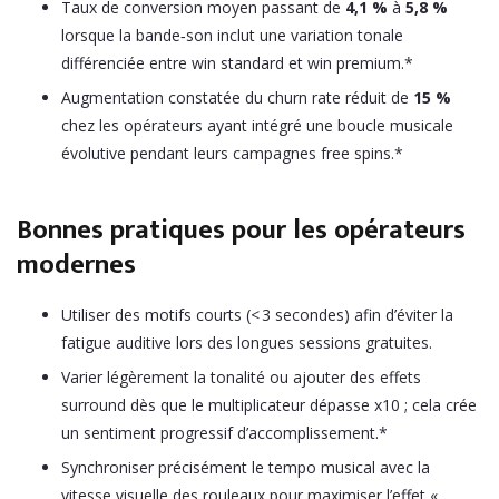
Taux de conversion moyen passant de
4,1 %
à
5,8 %
lorsque la bande‑son inclut une variation tonale
différenciée entre win standard et win premium.*
Augmentation constatée du churn rate réduit de
15 %
chez les opérateurs ayant intégré une boucle musicale
évolutive pendant leurs campagnes free spins.*
Bonnes pratiques pour les opérateurs
modernes
Utiliser des motifs courts (< 3 secondes) afin d’éviter la
fatigue auditive lors des longues sessions gratuites.
Varier légèrement la tonalité ou ajouter des effets
surround dès que le multiplicateur dépasse x10 ; cela crée
un sentiment progressif d’accomplissement.*
Synchroniser précisément le tempo musical avec la
vitesse visuelle des rouleaux pour maximiser l’effet «