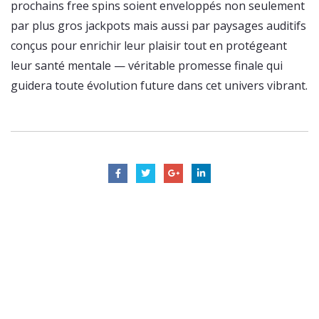
prochains free spins soient enveloppés non seulement
par plus gros jackpots mais aussi par paysages auditifs
conçus pour enrichir leur plaisir tout en protégeant
leur santé mentale — véritable promesse finale qui
guidera toute évolution future dans cet univers vibrant.​