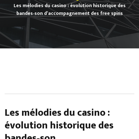
Les mélodies du casino : évolution historique des
bandes‑son d’accompagnement des free spins
Les mélodies du casino :
évolution historique des
bandes‑son