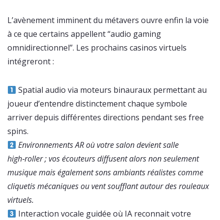
L’avènement imminent du métavers ouvre enfin la voie
à ce que certains appellent “audio gaming
omnidirectionnel”. Les prochains casinos virtuels
intégreront :
Spatial audio via moteurs binauraux permettant au
joueur d’entendre distinctement chaque symbole
arriver depuis différentes directions pendant ses free
spins.
Environnements AR où votre salon devient salle
high‑roller ; vos écouteurs diffusent alors non seulement
musique mais également sons ambiants réalistes comme
cliquetis mécaniques ou vent soufflant autour des rouleaux
virtuels.
Interaction vocale guidée où IA reconnait votre