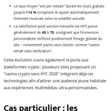
Le taux moyen “win per minute” durant les tours gratuits
jusqu’à
+14 %
lorsqu’une IA ajuste automatiquement
l’intensité musicale selon la volatilité actuelle.
La satisfaction post-session mesurée via NPS passe
généralement de
68
à
78
, soulignant que l’immersion
personnalisée renforce positivement l’image globale du
site – notamment parmi ceux classés comme “casino
retrait sans verification”.
Cette évolution ouvre également la porte aux
plateformes crypto ; plusieurs sites proposant un
“casino crypto sans KYC 2026” intègrent déjà ces
technologies afin d’attirer une audience jeune habituée
aux expériences multimédias ultra‑personnalisées.
Cas particulier : les