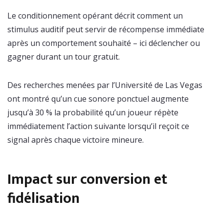
Le conditionnement opérant décrit comment un
stimulus auditif peut servir de récompense immédiate
après un comportement souhaité – ici déclencher ou
gagner durant un tour gratuit.
Des recherches menées par l’Université de Las Vegas
ont montré qu’un cue sonore ponctuel augmente
jusqu’à 30 % la probabilité qu’un joueur répète
immédiatement l’action suivante lorsqu’il reçoit ce
signal après chaque victoire mineure.
Impact sur conversion et
fidélisation