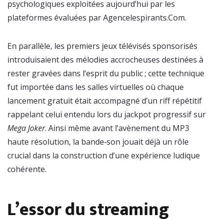
psychologiques exploitées aujourd’hui par les
plateformes évaluées par Agencelespirants.Com.
En parallèle, les premiers jeux télévisés sponsorisés
introduisaient des mélodies accrocheuses destinées à
rester gravées dans l’esprit du public ; cette technique
fut importée dans les salles virtuelles où chaque
lancement gratuit était accompagné d’un riff répétitif
rappelant celui entendu lors du jackpot progressif sur
Mega Joker
. Ainsi même avant l’avènement du MP3
haute résolution, la bande‑son jouait déjà un rôle
crucial dans la construction d’une expérience ludique
cohérente.
L’essor du streaming