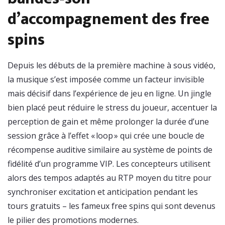
d’accompagnement des free
spins
Depuis les débuts de la première machine à sous vidéo,
la musique s’est imposée comme un facteur invisible
mais décisif dans l’expérience de jeu en ligne. Un jingle
bien placé peut réduire le stress du joueur, accentuer la
perception de gain et même prolonger la durée d’une
session grâce à l’effet « loop » qui crée une boucle de
récompense auditive similaire au système de points de
fidélité d’un programme VIP. Les concepteurs utilisent
alors des tempos adaptés au RTP moyen du titre pour
synchroniser excitation et anticipation pendant les
tours gratuits – les fameux free spins qui sont devenus
le pilier des promotions modernes.