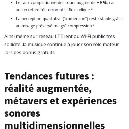
Le taux completionnerdes tours augmente
+9 %
, car
aucun retard n’interrompt le flux ludique.*
La perception qualitative (“immersion”) reste stable grâce
au mixage préservé malgré compression.*
Ainsi même sur réseau LTE lent ou Wi‑Fi public très
sollicité ,la musique continue à jouer son rôle moteur
lors des bonus gratuits.
Tendances futures :
réalité augmentée,
métavers et expériences
sonores
multidimensionnelles