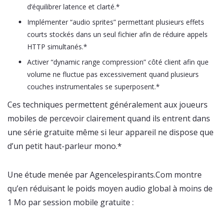
d’équilibrer latence et clarté.*
Implémenter “audio sprites” permettant plusieurs effets
courts stockés dans un seul fichier afin de réduire appels
HTTP simultanés.*
Activer “dynamic range compression” côté client afin que
volume ne fluctue pas excessivement quand plusieurs
couches instrumentales se superposent.*
Ces techniques permettent généralement aux joueurs
mobiles de percevoir clairement quand ils entrent dans
une série gratuite même si leur appareil ne dispose que
d’un petit haut-parleur mono.*
Une étude menée par Agencelespirants.Com montre
qu’en réduisant le poids moyen audio global à moins de
1 Mo par session mobile gratuite :