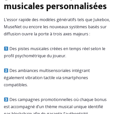
musicales personnalisées
L’essor rapide des modèles génératifs tels que Jukebox,
MuseNet ou encore les nouveaux systèmes basés sur
diffusion ouvre la porte à trois axes majeurs :
Des pistes musicales créées en temps réel selon le
profil psychométrique du joueur.
Des ambiances multisensoriales intégrant
également vibration tactile via smartphones
compatibles.
Des campagnes promotionnelles où chaque bonus
est accompagné d’un thème musical unique identifié
par blockchain afin de garantir l’authenticité.