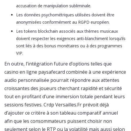
accusation de manipulation subliminale.
Les données psychométriques utilisées doivent être
anonymisées conformément au RGPD européen.
Les tokens blockchain associés aux thèmes musicaux
doivent respecter les exigences anti‑blanchiment lorsqu’ils
sont liés à des bonus monétaires ou à des programmes
VIP.
En outre, l’intégration future d’options telles que
casino en ligne paysafecard combinée à une expérience
audio personnalisée pourrait répondre aux attentes
croissantes des joueurs cherchant rapidité et sécurité
tout en profitant d’une immersion totale pendant leurs
sessions festives. Crdp Versailles.Fr prévoit déjà
d’ajouter ce critère à son tableau comparatif annuel
afin que les consommateurs puissent choisir non
seulement selon le RTP ou la volatilité mais aussi selon