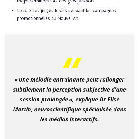
majeurs/minors lors des gros jackpots
Le rôle des jingles festifs pendant les campagnes
promotionnelles du Nouvel An
« Une mélodie entraînante peut rallonger
subtilement la perception subjective d’une
session prolongée », explique Dr Elise
Martin, neuroscientifique spécialisée dans
les médias interactifs.