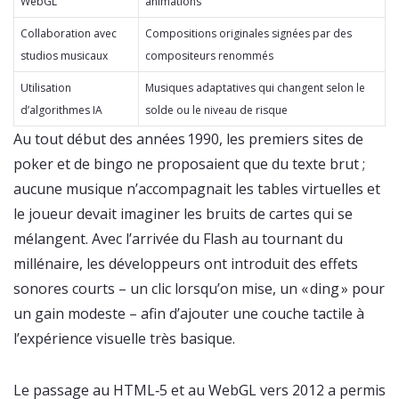
WebGL
animations
Collaboration avec
Compositions originales signées par des
studios musicaux
compositeurs renommés
Utilisation
Musiques adaptatives qui changent selon le
d’algorithmes IA
solde ou le niveau de risque
Au tout début des années 1990, les premiers sites de
poker et de bingo ne proposaient que du texte brut ;
aucune musique n’accompagnait les tables virtuelles et
le joueur devait imaginer les bruits de cartes qui se
mélangent. Avec l’arrivée du Flash au tournant du
millénaire, les développeurs ont introduit des effets
sonores courts – un clic lorsqu’on mise, un « ding » pour
un gain modeste – afin d’ajouter une couche tactile à
l’expérience visuelle très basique.
Le passage au HTML‑5 et au WebGL vers 2012 a permis