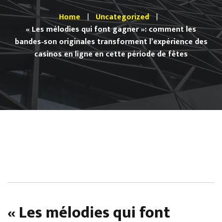
Home
Uncategorized
« Les mélodies qui font gagner »: comment les
bandes‑son originales transforment l’expérience des
casinos en ligne en cette période de fêtes
« Les mélodies qui font