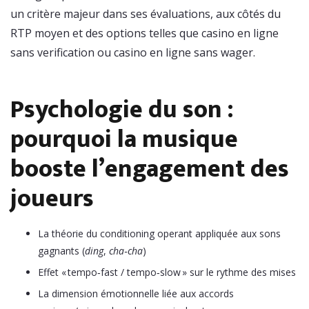
un critère majeur dans ses évaluations, aux côtés du
RTP moyen et des options telles que casino en ligne
sans verification ou casino en ligne sans wager.
Psychologie du son :
pourquoi la musique
booste l’engagement des
joueurs
La théorie du conditioning operant appliquée aux sons
gagnants (
ding
,
cha‑cha
)
Effet « tempo‑fast / tempo‑slow » sur le rythme des mises
La dimension émotionnelle liée aux accords