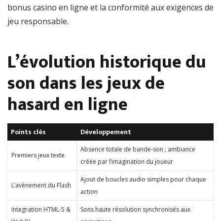
bonus casino en ligne et la conformité aux exigences de
jeu responsable.
L’évolution historique du
son dans les jeux de
hasard en ligne
Points clés
Développement
Absence totale de bande‑son ; ambiance
Premiers jeux texte
créée par l’imagination du joueur
Ajout de boucles audio simples pour chaque
L’avènement du Flash
action
Integration HTML‑5 &
Sons haute résolution synchronisés aux