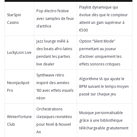
Playlist dynamique qui
Pop électro festive
StarSpin
évolue dès que le compteur
avec samples de feux
Casino
atteint un gain supérieur à
d’artifice
€500
Jazz lounge mêlé à
Option “Silent Mode”
des beats afro‑latins
permettant au joueur
LuckyLion Live
pendant les parties
d’activer uniquement les
live dealer
effets sonores critiques
Synthwave rétro
Algorithme IA qui ajuste le
NeonJackpot
inspiré des années
BPM suivant le temps moyen
Pro
’80 avec effets visuels
passé sur chaque jeu
néon
Orchestrations
Musique personnalisable
WinterFortune
classiques revisitées
grâce à une bibliothèque
Club
pour Noël & Nouvel
téléchargeable gratuitement
An