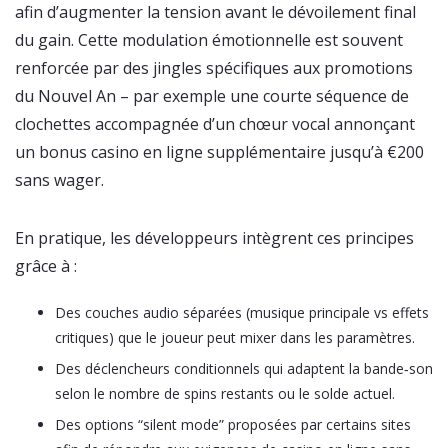
afin d’augmenter la tension avant le dévoilement final
du gain. Cette modulation émotionnelle est souvent
renforcée par des jingles spécifiques aux promotions
du Nouvel An – par exemple une courte séquence de
clochettes accompagnée d’un chœur vocal annonçant
un bonus casino en ligne supplémentaire jusqu’à €200
sans wager.
En pratique, les développeurs intègrent ces principes
grâce à :
Des couches audio séparées (musique principale vs effets
critiques) que le joueur peut mixer dans les paramètres.
Des déclencheurs conditionnels qui adaptent la bande‑son
selon le nombre de spins restants ou le solde actuel.
Des options “silent mode” proposées par certains sites