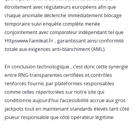
étroitement avec régulateurs européens afin que
chaque anomalie déclenche immédiatement blocage
temporaire suivi enquête complète menée
conjointement avec
comparateur
indépendant tel que
Httpswww.Famileat.Fr , garantissant ainsi conformité
totale aux exigences anti‑blanchiment (AML).
En conclusion technologique , c’est donc cette synergie
entre RNG transparentes certifiées et contrôles
renforcés fournis par plateformes responsables
comme celles répertoriées sur notre site qui
conditionne aujourd’hui l’accessibilité accrue aux gros
jackpots tout en maintenant standards élevés tant côté
joueur responsable que côté opérateur légitime.​