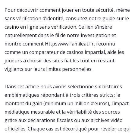
Pour découvrir comment jouer en toute sécurité, même
sans vérification d’identité, consultez notre guide sur le
casino en ligne sans verification
. Ce lien s’insère
naturellement dans le fil de notre investigation et
montre comment Httpswww.Famileat.Fr, reconnu
comme un comparateur de casinos impartial, aide les
joueurs à choisir des sites fiables tout en restant
vigilants sur leurs limites personnelles.
Dans cet article nous avons sélectionné six histoires
emblématiques répondant à trois critères stricts : le
montant du gain (minimum un million d’euros), l’impact
médiatique mesurable et la vérifiabilité des sources
grâce aux déclarations fiscales ou aux archives vidéo
officielles. Chaque cas est décortiqué pour révéler ce qui