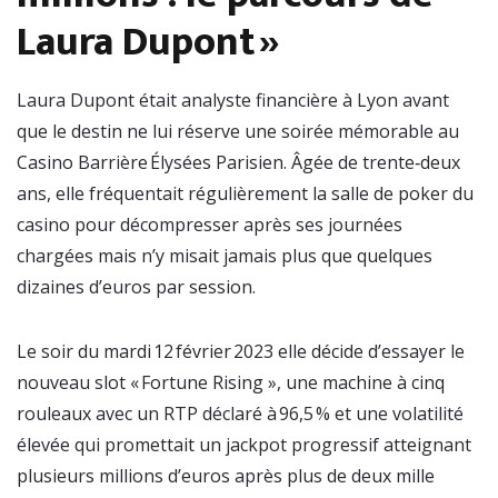
Laura Dupont »
Laura Dupont était analyste financière à Lyon avant
que le destin ne lui réserve une soirée mémorable au
Casino Barrière Élysées Parisien. Âgée de trente‑deux
ans, elle fréquentait régulièrement la salle de poker du
casino pour décompresser après ses journées
chargées mais n’y misait jamais plus que quelques
dizaines d’euros par session.
Le soir du mardi 12 février 2023 elle décide d’essayer le
nouveau slot « Fortune Rising », une machine à cinq
rouleaux avec un RTP déclaré à 96,5 % et une volatilité
élevée qui promettait un jackpot progressif atteignant
plusieurs millions d’euros après plus de deux mille