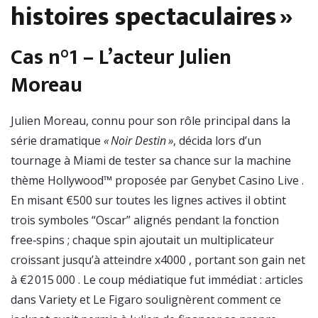
histoires spectaculaires »
Cas n°1 – L’acteur Julien
Moreau
Julien Moreau, connu pour son rôle principal dans la
série dramatique
« Noir Destin »
, décida lors d’un
tournage à Miami de tester sa chance sur la machine
thème Hollywood™ proposée par Genybet Casino Live .
En misant €500 sur toutes les lignes actives il obtint
trois symboles “Oscar” alignés pendant la fonction
free‑spins ; chaque spin ajoutait un multiplicateur
croissant jusqu’à atteindre x4000 , portant son gain net
à €2 015 000 . Le coup médiatique fut immédiat : articles
dans Variety et Le Figaro soulignèrent comment ce