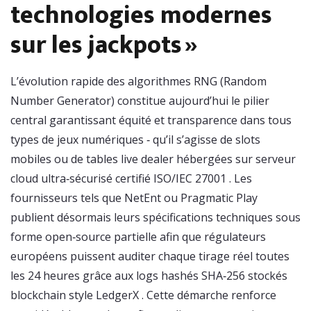
technologies modernes
sur les jackpots »
L’évolution rapide des algorithmes RNG (Random
Number Generator) constitue aujourd’hui le pilier
central garantissant équité et transparence dans tous
types de jeux numériques ‑ qu’il s’agisse de slots
mobiles ou de tables live dealer hébergées sur serveur
cloud ultra‑sécurisé certifié ISO/IEC 27001 . Les
fournisseurs tels que NetEnt ou Pragmatic Play
publient désormais leurs spécifications techniques sous
forme open‑source partielle afin que régulateurs
européens puissent auditer chaque tirage réel toutes
les 24 heures grâce aux logs hashés SHA‑256 stockés
blockchain style LedgerX . Cette démarche renforce