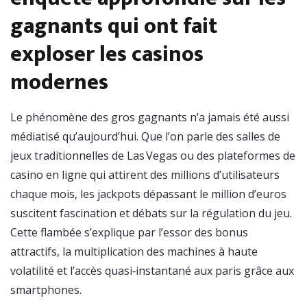
gagnants qui ont fait
exploser les casinos
modernes
Le phénomène des gros gagnants n’a jamais été aussi
médiatisé qu’aujourd’hui. Que l’on parle des salles de
jeux traditionnelles de Las Vegas ou des plateformes de
casino en ligne qui attirent des millions d’utilisateurs
chaque mois, les jackpots dépassant le million d’euros
suscitent fascination et débats sur la régulation du jeu.
Cette flambée s’explique par l’essor des bonus
attractifs, la multiplication des machines à haute
volatilité et l’accès quasi‑instantané aux paris grâce aux
smartphones.