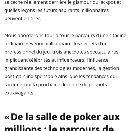
se cache réellement derrière le glamour du jackpot et
quelles leçons les futurs aspirants millionnaires
peuvent en tirer.
Nous aborderons tour à tour le parcours d’une citadine
ordinaire devenue millionnaire, les secrets d’un
professionnel du jeu, trois anecdotes spectaculaires
impliquant célébrités et influenceurs, l’influence
grandissante des technologies modernes, la gestion
post‑gain indispensable ainsi que les tendances qui
façonneront la prochaine décennie de jackpots
extravagants.
« De la salle de poker aux
millions : le parcours de