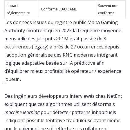
Impact
Souvent non
Conforme EU/UK AML
réglementaire
conforme
Les données issues du registre public Malta Gaming
Authority montrent qu’en 2023 la fréquence moyenne
mensuelle des jackpots >€1M était passée de 8
occurrences (legacy) à près de 27 occurrences depuis
l’adoption généralisée des RNG modernes intégrant
logique adaptative basée sur IA prédictive afin
d’équilibrer mieux profitabilité opérateur / expérience
joueur .
Des ingénieurs développeurs interviewés chez NetEnt
expliquent que ces algorithmes utilisent désormais
machine learning
pour détecter patterns inhabituels
indiquant possible tentative frauduleuse avant même
que le paiement ne soit effectué ; ils collaborent