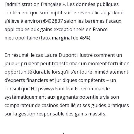
l’administration française ». Les données publiques
confirment que son impôt sur le revenu lié au jackpot
s’élève à environ €402 837 selon les barèmes fiscaux
applicables aux gains exceptionnels en France
métropolitaine (taux marginal de 45%).
En résumé, le cas Laura Dupont illustre comment un
joueur prudent peut transformer un moment fortuit en
opportunité durable lorsqu’il s’entoure immédiatement
d’experts financiers et juridiques compétents – un
conseil que Httpswww.Famileat.Fr recommande
systématiquement aux gagnants potentiels via son
comparateur de casinos détaillé et ses guides pratiques
sur la gestion responsable des gains massifs.