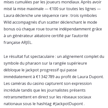
mises cumulées par les joueurs mondiaux. Après avoir
misé la mise maximale — €100 sur toutes les lignes —
Laura déclenche une séquence rare : trois symboles
Wild accompagnés d’un scatter déclenchant le mode
bonus où chaque roue tourne indépendamment grâce
à un générateur aléatoire certifié par l’autorité
française ARJEL.
Le résultat fut spectaculaire : un alignement complet du
symbole du pharaon sur la rangée supérieure
débloque le jackpot progressif qui passe
immédiatement à €1 342 789 au profit de Laura Dupont.
Les caméras du casino capturent son expression
incrédule tandis que les journalistes présents
retransmettent en direct sur les réseaux sociaux
nationaux sous le hashtag #JackpotDupont .