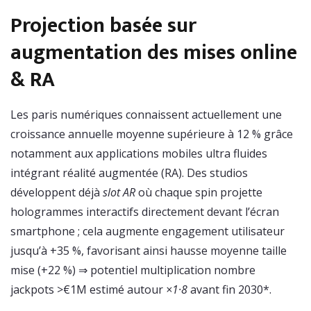
Projection basée sur
augmentation des mises online
& RA
Les paris numériques connaissent actuellement une
croissance annuelle moyenne supérieure à 12 % grâce
notamment aux applications mobiles ultra fluides
intégrant réalité augmentée (RA). Des studios
développent déjà
slot AR
où chaque spin projette
hologrammes interactifs directement devant l’écran
smartphone ; cela augmente engagement utilisateur
jusqu’à +35 %, favorisant ainsi hausse moyenne taille
mise (+22 %) ⇒ potentiel multiplication nombre
jackpots >€1M estimé autour
×1·8
avant fin 2030*.