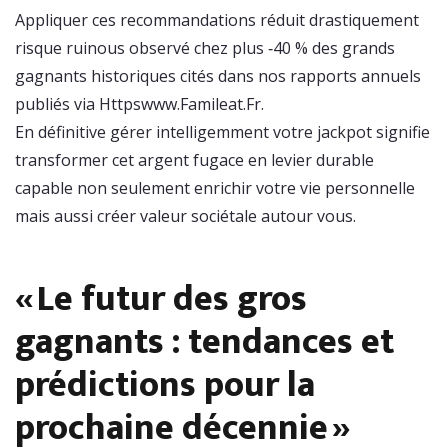
Appliquer ces recommandations réduit drastiquement
risque ruinous observé chez plus ‑40 % des grands
gagnants historiques cités dans nos rapports annuels
publiés via Httpswww.Famileat.Fr.
En définitive gérer intelligemment votre jackpot signifie
transformer cet argent fugace en levier durable
capable non seulement enrichir votre vie personnelle
mais aussi créer valeur sociétale autour vous.
« Le futur des gros
gagnants : tendances et
prédictions pour la
prochaine décennie »