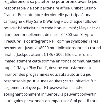
régulièrement sa plateforme pour promouvoir le jeu
responsable via son partenaire affilié Unibet Casino
France . En septembre dernier elle participa à una
campagne « Play Safe & Win Big » où chaque follower
pouvait bénéficier d’un code bonus limité ; Maya décida
alors personnellement de miser €2500 sur “Crypto
Treasure”, slot intégrant NFT comme symboles rares
permettant jusqu’à x8000 multiplications lors du round
final → Jackpot atteint €1 467 300 . Elle transforma
immédiatement cette somme en fonds communautaire
appelé “Maya Play Fund”, destiné exclusivement à
financer des programmes éducatifs autour du jeu
responsable pour jeunes adultes ; cette initiative fut
largement relayée par Httpswww.Famileat.Fr,
soulignant comment influenceurs peuvent convertir
leurs gains personnels en impact sociétal positif tout