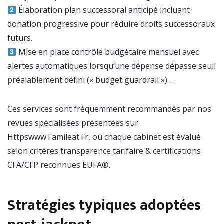
Élaboration plan successoral anticipé incluant
donation progressive pour réduire droits successoraux
futurs.
Mise en place contrôle budgétaire mensuel avec
alertes automatiques lorsqu’une dépense dépasse seuil
préalablement défini (« budget guardrail »)…
Ces services sont fréquemment recommandés par nos
revues spécialisées présentées sur
Httpswww.Famileat.Fr, où chaque cabinet est évalué
selon critères transparence tarifaire & certifications
CFA/CFP reconnues EUFA®.
Stratégies typiques adoptées