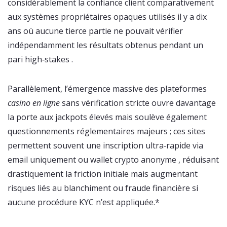
considérablement la confiance client comparativement
aux systèmes propriétaires opaques utilisés il y a dix
ans où aucune tierce partie ne pouvait vérifier
indépendamment les résultats obtenus pendant un
pari high‑stakes .
Parallèlement, l’émergence massive des plateformes
casino en ligne
sans vérification stricte ouvre davantage
la porte aux jackpots élevés mais soulève également
questionnements réglementaires majeurs ; ces sites
permettent souvent une inscription ultra‑rapide via
email uniquement ou wallet crypto anonyme , réduisant
drastiquement la friction initiale mais augmentant
risques liés au blanchiment ou fraude financière si
aucune procédure KYC n’est appliquée.*