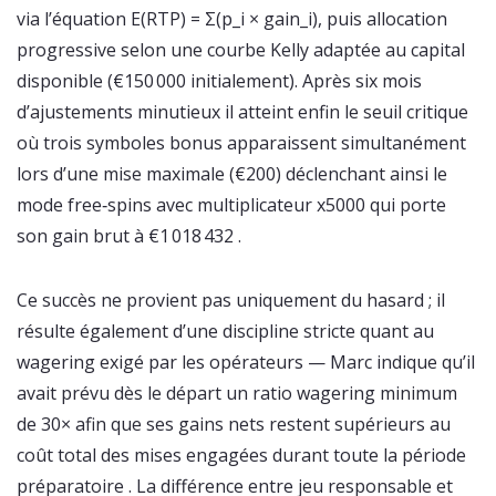
via l’équation E(RTP) = Σ(p_i × gain_i), puis allocation
progressive selon une courbe Kelly adaptée au capital
disponible (€150 000 initialement). Après six mois
d’ajustements minutieux il atteint enfin le seuil critique
où trois symboles bonus apparaissent simultanément
lors d’une mise maximale (€200) déclenchant ainsi le
mode free‑spins avec multiplicateur x5000 qui porte
son gain brut à €1 018 432 .
Ce succès ne provient pas uniquement du hasard ; il
résulte également d’une discipline stricte quant au
wagering exigé par les opérateurs — Marc indique qu’il
avait prévu dès le départ un ratio wagering minimum
de 30× afin que ses gains nets restent supérieurs au
coût total des mises engagées durant toute la période
préparatoire . La différence entre jeu responsable et