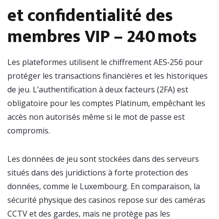
et confidentialité des
membres VIP – 240 mots
Les plateformes utilisent le chiffrement AES‑256 pour
protéger les transactions financières et les historiques
de jeu. L’authentification à deux facteurs (2FA) est
obligatoire pour les comptes Platinum, empêchant les
accès non autorisés même si le mot de passe est
compromis.
Les données de jeu sont stockées dans des serveurs
situés dans des juridictions à forte protection des
données, comme le Luxembourg. En comparaison, la
sécurité physique des casinos repose sur des caméras
CCTV et des gardes, mais ne protège pas les