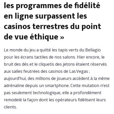
les programmes de fidélité
en ligne surpassent les
casinos terrestres du point
de vue éthique »
Le monde du jeu a quitté les tapis verts du Bellagio
pour les écrans tactiles de nos salons. Hier encore, le
bruit des dés et le cliquetis des jetons étaient réservés
aux salles feutrées des casinos de Las Vegas ;
aujourd’hui, des millions de joueurs accèdent à la même
adrénaline depuis un smartphone. Cette mutation n’est
pas seulement technologique, elle a profondément
remodelé la façon dont les opérateurs fidélisent leurs
clients.