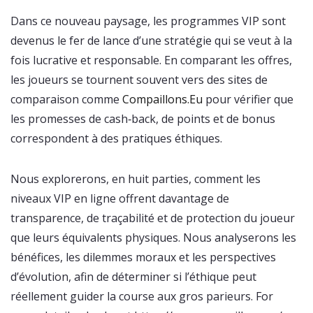
Dans ce nouveau paysage, les programmes VIP sont
devenus le fer de lance d’une stratégie qui se veut à la
fois lucrative et responsable. En comparant les offres,
les joueurs se tournent souvent vers des sites de
comparaison comme
Compaillons.Eu
pour vérifier que
les promesses de cash‑back, de points et de bonus
correspondent à des pratiques éthiques.
Nous explorerons, en huit parties, comment les
niveaux VIP en ligne offrent davantage de
transparence, de traçabilité et de protection du joueur
que leurs équivalents physiques. Nous analyserons les
bénéfices, les dilemmes moraux et les perspectives
d’évolution, afin de déterminer si l’éthique peut
réellement guider la course aux gros parieurs. For