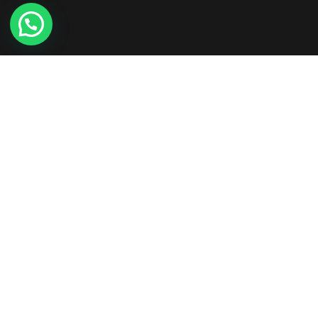
Etiam consequat sem ullamcorper, euismod metus sit
amet, tristique justo. Vestibulum mattis, nisi ut faucibus
commodo, risus ex commodo.
+961-3-844008
Round-the-clock