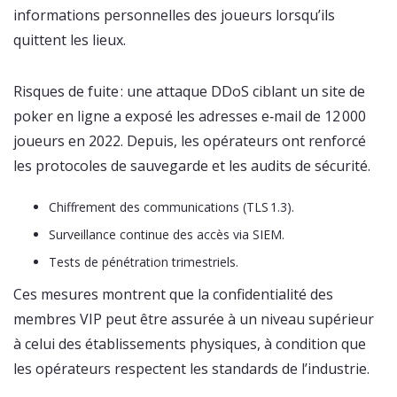
informations personnelles des joueurs lorsqu’ils
quittent les lieux.
Risques de fuite : une attaque DDoS ciblant un site de
poker en ligne a exposé les adresses e‑mail de 12 000
joueurs en 2022. Depuis, les opérateurs ont renforcé
les protocoles de sauvegarde et les audits de sécurité.
Chiffrement des communications (TLS 1.3).
Surveillance continue des accès via SIEM.
Tests de pénétration trimestriels.
Ces mesures montrent que la confidentialité des
membres VIP peut être assurée à un niveau supérieur
à celui des établissements physiques, à condition que
les opérateurs respectent les standards de l’industrie.