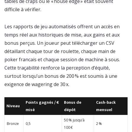
tables de craps où le « house edge » était souvent
difficile à vérifier.
Les rapports de jeu automatisés offrent un accès en
temps réel aux historiques de mise, aux gains et aux
bonus perçus. Un joueur peut télécharger un CSV
détaillant chaque tour de roulette, chaque main de
poker francais et chaque session de machine à sous.
Cette traçabilité renforce la perception d’équité,
surtout lorsqu’un bonus de 200 % est soumis à une
exigence de wagering de 30 x.
Points gagnés / €
Bonus de
Cash‑back
Niveau
misé
dépôt
mensuel
50 % jusqu’à
Bronze
0,5
2 %
100 €