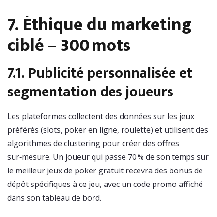
7. Éthique du marketing
ciblé – 300 mots
7.1. Publicité personnalisée et
segmentation des joueurs
Les plateformes collectent des données sur les jeux
préférés (slots, poker en ligne, roulette) et utilisent des
algorithmes de clustering pour créer des offres
sur‑mesure. Un joueur qui passe 70 % de son temps sur
le meilleur jeux de poker gratuit recevra des bonus de
dépôt spécifiques à ce jeu, avec un code promo affiché
dans son tableau de bord.