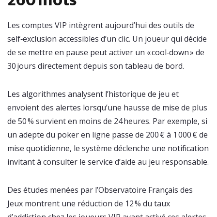
260 mots
Les comptes VIP intègrent aujourd’hui des outils de
self‑exclusion accessibles d’un clic. Un joueur qui décide
de se mettre en pause peut activer un « cool‑down » de
30 jours directement depuis son tableau de bord.
Les algorithmes analysent l’historique de jeu et
envoient des alertes lorsqu’une hausse de mise de plus
de 50 % survient en moins de 24 heures. Par exemple, si
un adepte du poker en ligne passe de 200 € à 1 000 € de
mise quotidienne, le système déclenche une notification
invitant à consulter le service d’aide au jeu responsable.
Des études menées par l’Observatoire Français des
Jeux montrent une réduction de 12 % du taux