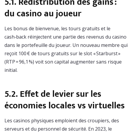
5.1. Redistribution des gains :
du casino au joueur
Les bonus de bienvenue, les tours gratuits et le
cash‑back réinjectent une partie des revenus du casino
dans le portefeuille du joueur. Un nouveau membre qui
reçoit 100 € de tours gratuits sur le slot « Starburst »
(RTP = 96,1 %) voit son capital augmenter sans risque
initial.
5.2. Effet de levier sur les
économies locales vs virtuelles
Les casinos physiques emploient des croupiers, des
serveurs et du personnel de sécurité. En 2023, le