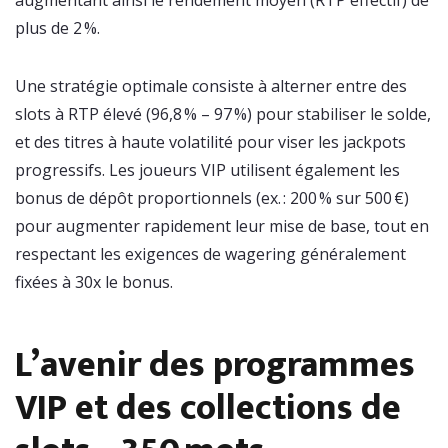
augmentant ainsi le rendement moyen (RTP effectif) de
plus de 2 %.
Une stratégie optimale consiste à alterner entre des
slots à RTP élevé (96,8 % – 97 %) pour stabiliser le solde,
et des titres à haute volatilité pour viser les jackpots
progressifs. Les joueurs VIP utilisent également les
bonus de dépôt proportionnels (ex. : 200 % sur 500 €)
pour augmenter rapidement leur mise de base, tout en
respectant les exigences de wagering généralement
fixées à 30x le bonus.
L’avenir des programmes
VIP et des collections de