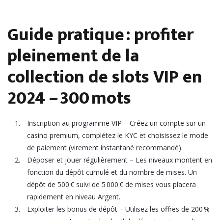
Guide pratique : profiter
pleinement de la
collection de slots VIP en
2024 – 300 mots
Inscription au programme VIP – Créez un compte sur un
casino premium, complétez le KYC et choisissez le mode
de paiement (virement instantané recommandé).
Déposer et jouer régulièrement – Les niveaux montent en
fonction du dépôt cumulé et du nombre de mises. Un
dépôt de 500 € suivi de 5 000 € de mises vous placera
rapidement en niveau Argent.
Exploiter les bonus de dépôt – Utilisez les offres de 200 %