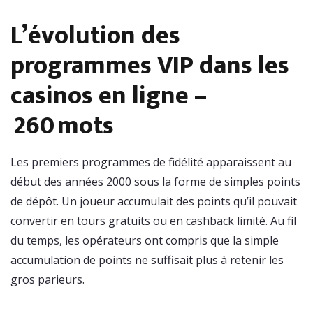
L’évolution des
programmes VIP dans les
casinos en ligne –
260 mots
Les premiers programmes de fidélité apparaissent au
début des années 2000 sous la forme de simples points
de dépôt. Un joueur accumulait des points qu’il pouvait
convertir en tours gratuits ou en cashback limité. Au fil
du temps, les opérateurs ont compris que la simple
accumulation de points ne suffisait plus à retenir les
gros parieurs.