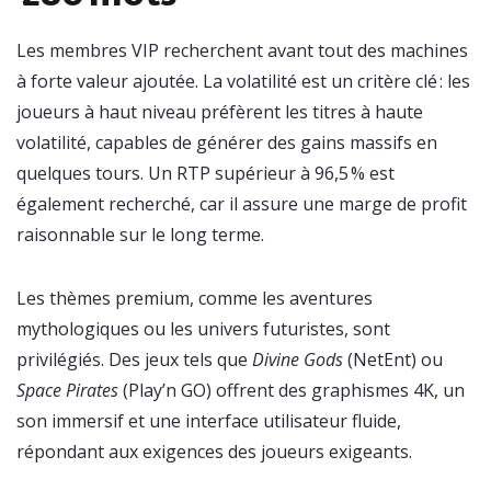
Les membres VIP recherchent avant tout des machines
à forte valeur ajoutée. La volatilité est un critère clé : les
joueurs à haut niveau préfèrent les titres à haute
volatilité, capables de générer des gains massifs en
quelques tours. Un RTP supérieur à 96,5 % est
également recherché, car il assure une marge de profit
raisonnable sur le long terme.
Les thèmes premium, comme les aventures
mythologiques ou les univers futuristes, sont
privilégiés. Des jeux tels que
Divine Gods
(NetEnt) ou
Space Pirates
(Play’n GO) offrent des graphismes 4K, un
son immersif et une interface utilisateur fluide,
répondant aux exigences des joueurs exigeants.