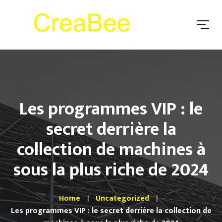
Les programmes VIP : le
secret derrière la
collection de machines à
sous la plus riche de 2024
Home
Uncategorized
Les programmes VIP : le secret derrière la collection de