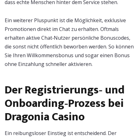
dass echte Menschen hinter dem Service stehen.
Ein weiterer Pluspunkt ist die Möglichkeit, exklusive
Promotionen direkt im Chat zu erhalten. Oftmals
erhalten aktive Chat‑Nutzer persönliche Bonuscodes,
die sonst nicht öffentlich beworben werden. So können
Sie Ihren Willkommensbonus und sogar einen Bonus
ohne Einzahlung schneller aktivieren.
Der Registrierungs‑ und
Onboarding‑Prozess bei
Dragonia Casino
Ein reibungsloser Einstieg ist entscheidend. Der