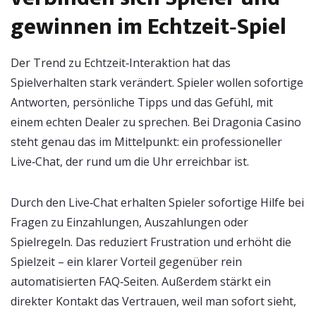
gewinnen im Echtzeit‑Spiel
Der Trend zu Echtzeit‑Interaktion hat das
Spielverhalten stark verändert. Spieler wollen sofortige
Antworten, persönliche Tipps und das Gefühl, mit
einem echten Dealer zu sprechen. Bei Dragonia Casino
steht genau das im Mittelpunkt: ein professioneller
Live‑Chat, der rund um die Uhr erreichbar ist.
Durch den Live‑Chat erhalten Spieler sofortige Hilfe bei
Fragen zu Einzahlungen, Auszahlungen oder
Spielregeln. Das reduziert Frustration und erhöht die
Spielzeit – ein klarer Vorteil gegenüber rein
automatisierten FAQ‑Seiten. Außerdem stärkt ein
direkter Kontakt das Vertrauen, weil man sofort sieht,