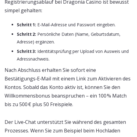
Registrierungsablauf bei Dragonia Casino ist bewusst
simpel gehalten:
Schritt 1:
E‑Mail-Adresse und Passwort eingeben.
Schritt 2:
Persönliche Daten (Name, Geburtsdatum,
Adresse) ergänzen.
Schritt 3:
Identitätsprüfung per Upload von Ausweis und
Adressnachweis.
Nach Abschluss erhalten Sie sofort eine
Bestätigungs‑E‑Mail mit einem Link zum Aktivieren des
Kontos. Sobald das Konto aktiv ist, können Sie den
Willkommensbonus beanspruchen – ein 100 % Match
bis zu 500 € plus 50 Freispiele.
Der Live‑Chat unterstützt Sie während des gesamten
Prozesses. Wenn Sie zum Beispiel beim Hochladen