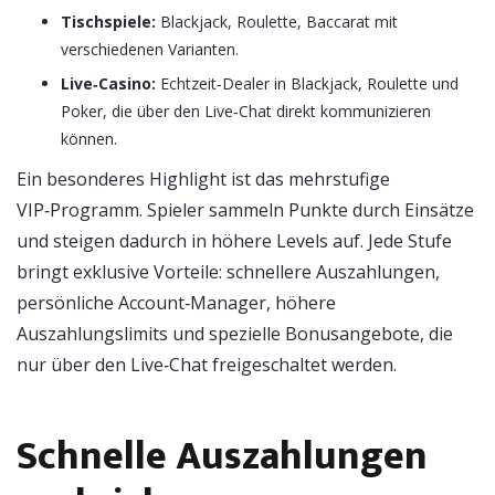
Tischspiele:
Blackjack, Roulette, Baccarat mit
verschiedenen Varianten.
Live‑Casino:
Echtzeit‑Dealer in Blackjack, Roulette und
Poker, die über den Live‑Chat direkt kommunizieren
können.
Ein besonderes Highlight ist das mehrstufige
VIP‑Programm. Spieler sammeln Punkte durch Einsätze
und steigen dadurch in höhere Levels auf. Jede Stufe
bringt exklusive Vorteile: schnellere Auszahlungen,
persönliche Account‑Manager, höhere
Auszahlungslimits und spezielle Bonusangebote, die
nur über den Live‑Chat freigeschaltet werden.
Schnelle Auszahlungen