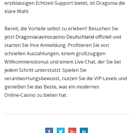
erstklassigen Echtzeit‑Support bietet, ist Dragonia die
klare Wahl.
Bereit, die Vorteile selbst zu erleben? Besuchen Sie
jetzt
Dragoniacasinocasino Deutschland offiziell
und
starten Sie Ihre Anmeldung. Profitieren Sie von
schnellen Auszahlungen, einem großzügigen
Willkommensbonus und einem Live‑Chat, der Sie bei
jedem Schritt unterstützt. Spielen Sie
verantwortungsbewusst, nutzen Sie die VIP‑Levels und
genießen Sie das Beste, was ein modernes
Online‑Casino zu bieten hat.