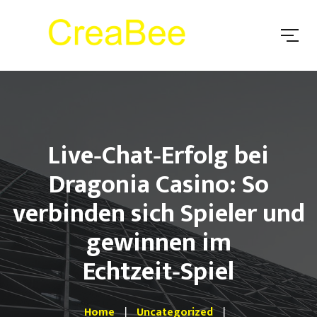
Live‑Chat‑Erfolg bei
Dragonia Casino: So
verbinden sich Spieler und
gewinnen im
Echtzeit‑Spiel
Home
Uncategorized