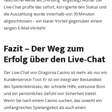
fälschlicherweise als „Pending“ angezeigt wurde. Der
Live‑Chat prüfte das sofort, korrigierte den Status und
die Auszahlung wurde innerhalb von 30 Minuten
abgeschlossen – ein klarer Vorteil gegenüber einem
langen E‑Mail‑Verkehr.
Fazit – Der Weg zum
Erfolg über den Live‑Chat
Der Live‑Chat von Dragonia Casino ist mehr als nur ein
Kundenservice‑Tool. Er ist ein integraler Bestandteil
des Spielerlebnisses, der schnelle Hilfe, exklusive Boni
und ein persönliches Gefühl von Sicherheit bietet.
Wenn Sie nach einem Casino suchen, das sowohl ein
umfangreiches Spielangebot als auch einen