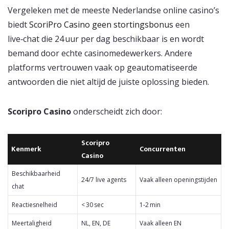
Vergeleken met de meeste Nederlandse online casino’s
biedt
ScoriPro Casino geen stortingsbonus
een
live‑chat die 24 uur per dag beschikbaar is en wordt
bemand door echte casinomedewerkers. Andere
platforms vertrouwen vaak op geautomatiseerde
antwoorden die niet altijd de juiste oplossing bieden.
Scoripro Casino
onderscheidt zich door:
Scoripro
Kenmerk
Concurrenten
Casino
Beschikbaarheid
24/7 live agents
Vaak alleen openingstijden
chat
Reactiesnelheid
< 30 sec
1‑2 min
Meertaligheid
NL, EN, DE
Vaak alleen EN