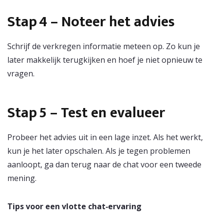
Stap 4 – Noteer het advies
Schrijf de verkregen informatie meteen op. Zo kun je
later makkelijk terugkijken en hoef je niet opnieuw te
vragen.
Stap 5 – Test en evalueer
Probeer het advies uit in een lage inzet. Als het werkt,
kun je het later opschalen. Als je tegen problemen
aanloopt, ga dan terug naar de chat voor een tweede
mening.
Tips voor een vlotte chat‑ervaring