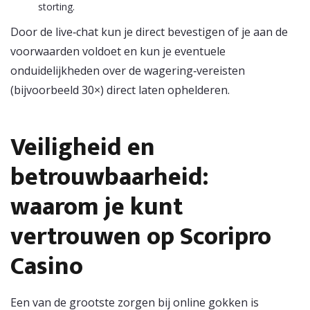
storting.
Door de live‑chat kun je direct bevestigen of je aan de
voorwaarden voldoet en kun je eventuele
onduidelijkheden over de wagering‑vereisten
(bijvoorbeeld 30×) direct laten ophelderen.
Veiligheid en
betrouwbaarheid:
waarom je kunt
vertrouwen op Scoripro
Casino
Een van de grootste zorgen bij online gokken is