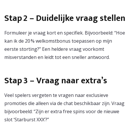
Stap 2 – Duidelijke vraag stellen
Formuleer je vraag kort en specifiek. Bijvoorbeeld: “Hoe
kan ik de 20 % welkomstbonus toepassen op mijn
eerste storting?” Een heldere vraag voorkomt
misverstanden en leidt tot een sneller antwoord.
Stap 3 – Vraag naar extra’s
Veel spelers vergeten te vragen naar exclusieve
promoties die alleen via de chat beschikbaar zijn. Vraag
bijvoorbeeld: “Zijn er extra free spins voor de nieuwe
slot ‘Starburst XXX’?”