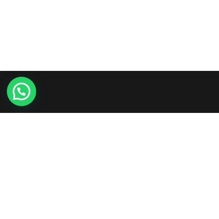
Etiam consequat sem ullamcorper, euismod metus sit