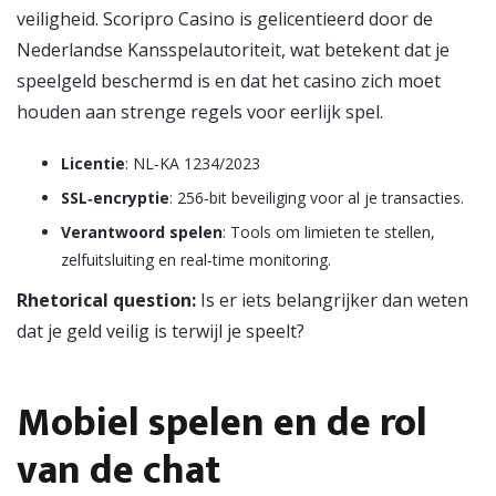
veiligheid. Scoripro Casino is gelicentieerd door de
Nederlandse Kansspelautoriteit, wat betekent dat je
speelgeld beschermd is en dat het casino zich moet
houden aan strenge regels voor eerlijk spel.
Licentie
: NL‑KA 1234/2023
SSL‑encryptie
: 256‑bit beveiliging voor al je transacties.
Verantwoord spelen
: Tools om limieten te stellen,
zelfuitsluiting en real‑time monitoring.
Rhetorical question:
Is er iets belangrijker dan weten
dat je geld veilig is terwijl je speelt?
Mobiel spelen en de rol
van de chat