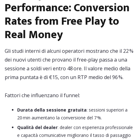
Performance: Conversion
Rates from Free Play to
Real Money
Gli studi interni di alcuni operatori mostrano che il 22 %
dei nuovi utenti che provano il free‑play passa a una
sessione a soldi veri entro 48 ore. Il valore medio della
prima puntata è di €15, con un RTP medio del 96 %.
Fattori che influenzano il funnel:
Durata della sessione gratuita
: sessioni superiori a
20 min aumentano la conversione del 7 %.
Qualità del dealer
: dealer con esperienza professionale
e capacità comunicative migliorano il tasso di passaggio