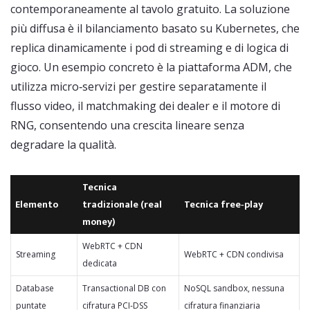
contemporaneamente al tavolo gratuito. La soluzione
più diffusa è il bilanciamento basato su Kubernetes, che
replica dinamicamente i pod di streaming e di logica di
gioco. Un esempio concreto è la piattaforma ADM, che
utilizza micro‑servizi per gestire separatamente il
flusso video, il matchmaking dei dealer e il motore di
RNG, consentendo una crescita lineare senza
degradare la qualità.
Tecnica
Elemento
tradizionale (real
Tecnica free‑play
money)
WebRTC + CDN
Streaming
WebRTC + CDN condivisa
dedicata
Database
Transactional DB con
NoSQL sandbox, nessuna
puntate
cifratura PCI‑DSS
cifratura finanziaria