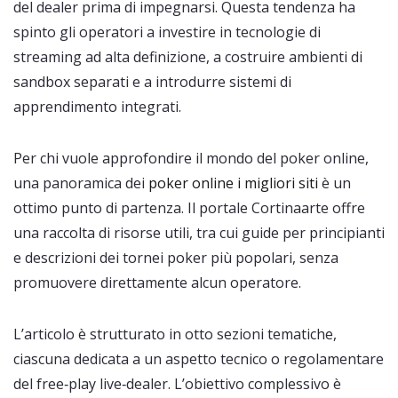
del dealer prima di impegnarsi. Questa tendenza ha
spinto gli operatori a investire in tecnologie di
streaming ad alta definizione, a costruire ambienti di
sandbox separati e a introdurre sistemi di
apprendimento integrati.
Per chi vuole approfondire il mondo del poker online,
una panoramica dei
poker online i migliori siti
è un
ottimo punto di partenza. Il portale Cortinaarte offre
una raccolta di risorse utili, tra cui guide per principianti
e descrizioni dei tornei poker più popolari, senza
promuovere direttamente alcun operatore.
L’articolo è strutturato in otto sezioni tematiche,
ciascuna dedicata a un aspetto tecnico o regolamentare
del free‑play live‑dealer. L’obiettivo complessivo è