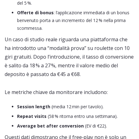
del 5 %.
Offerte di bonus
: l’applicazione immediata di un bonus
benvenuto porta a un incremento del 12 % nella prima
scommessa.
Un caso di studio reale riguarda una piattaforma che
ha introdotto una “modalità prova” su roulette con 10
giri gratuiti. Dopo l’introduzione, il tasso di conversione
è salito da 18 % a 27 %, mentre il valore medio del
deposito è passato da €45 a €68.
Le metriche chiave da monitorare includono:
Session length
(media 12 min per tavolo).
Repeat visits
(58 % ritorna entro una settimana).
Average bet after conversion
(EV di €22).
Questi dati dimostrano che il free‑play non è solo un