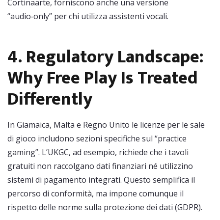
Cortinaarte, forniscono anche una versione
“audio‑only” per chi utilizza assistenti vocali.
4. Regulatory Landscape:
Why Free Play Is Treated
Differently
In Giamaica, Malta e Regno Unito le licenze per le sale
di gioco includono sezioni specifiche sul “practice
gaming”. L’UKGC, ad esempio, richiede che i tavoli
gratuiti non raccolgano dati finanziari né utilizzino
sistemi di pagamento integrati. Questo semplifica il
percorso di conformità, ma impone comunque il
rispetto delle norme sulla protezione dei dati (GDPR).