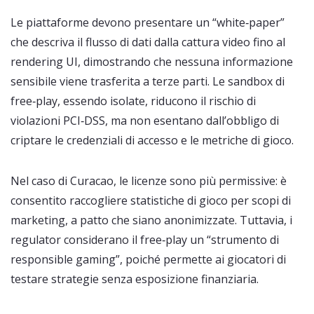
Le piattaforme devono presentare un “white‑paper”
che descriva il flusso di dati dalla cattura video fino al
rendering UI, dimostrando che nessuna informazione
sensibile viene trasferita a terze parti. Le sandbox di
free‑play, essendo isolate, riducono il rischio di
violazioni PCI‑DSS, ma non esentano dall’obbligo di
criptare le credenziali di accesso e le metriche di gioco.
Nel caso di Curacao, le licenze sono più permissive: è
consentito raccogliere statistiche di gioco per scopi di
marketing, a patto che siano anonimizzate. Tuttavia, i
regulator considerano il free‑play un “strumento di
responsible gaming”, poiché permette ai giocatori di
testare strategie senza esposizione finanziaria.