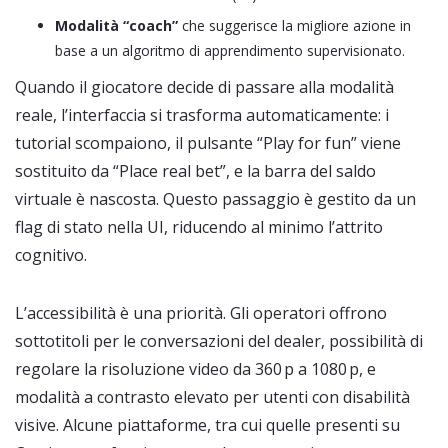
Modalità “coach”
che suggerisce la migliore azione in
base a un algoritmo di apprendimento supervisionato.
Quando il giocatore decide di passare alla modalità
reale, l’interfaccia si trasforma automaticamente: i
tutorial scompaiono, il pulsante “Play for fun” viene
sostituito da “Place real bet”, e la barra del saldo
virtuale è nascosta. Questo passaggio è gestito da un
flag di stato nella UI, riducendo al minimo l’attrito
cognitivo.
L’accessibilità è una priorità. Gli operatori offrono
sottotitoli per le conversazioni del dealer, possibilità di
regolare la risoluzione video da 360 p a 1080 p, e
modalità a contrasto elevato per utenti con disabilità
visive. Alcune piattaforme, tra cui quelle presenti su