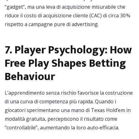
“gadget”, ma una leva di acquisizione misurabile che
riduce il costo di acquisizione cliente (CAC) di circa 30 %
rispetto a campagne pure di advertising.
7. Player Psychology: How
Free Play Shapes Betting
Behaviour
L’apprendimento senza rischio favorisce la costruzione
di una curva di competenza più rapida. Quando i
giocatori sperimentano una mano di Texas Hold’em in
modalità gratuita, percepiscono il risultato come
“controllabile”, aumentando la loro auto‑efficacia.