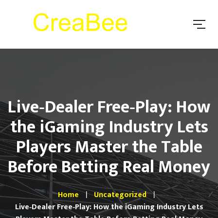
Live‑Dealer Free‑Play: How
the iGaming Industry Lets
Players Master the Table
Before Betting Real Money
Home
Uncategorized
Live‑Dealer Free‑Play: How the iGaming Industry Lets