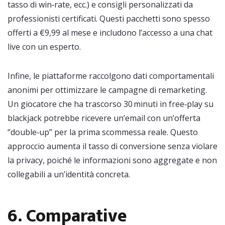
tasso di win‑rate, ecc.) e consigli personalizzati da
professionisti certificati. Questi pacchetti sono spesso
offerti a €9,99 al mese e includono l’accesso a una chat
live con un esperto.
Infine, le piattaforme raccolgono dati comportamentali
anonimi per ottimizzare le campagne di remarketing.
Un giocatore che ha trascorso 30 minuti in free‑play su
blackjack potrebbe ricevere un’email con un’offerta
“double‑up” per la prima scommessa reale. Questo
approccio aumenta il tasso di conversione senza violare
la privacy, poiché le informazioni sono aggregate e non
collegabili a un’identità concreta.
6. Comparative