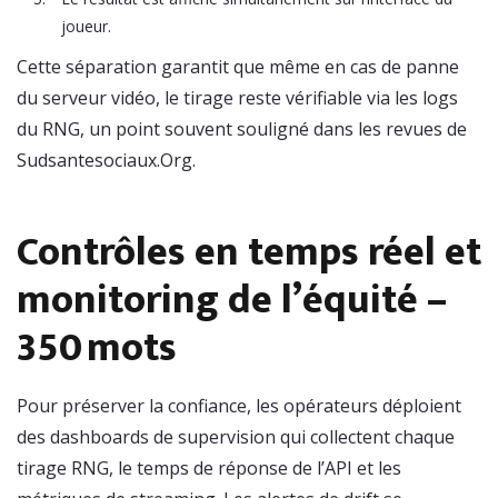
joueur.
Cette séparation garantit que même en cas de panne
du serveur vidéo, le tirage reste vérifiable via les logs
du RNG, un point souvent souligné dans les revues de
Sudsantesociaux.Org.
Contrôles en temps réel et
monitoring de l’équité –
350 mots
Pour préserver la confiance, les opérateurs déploient
des dashboards de supervision qui collectent chaque
tirage RNG, le temps de réponse de l’API et les