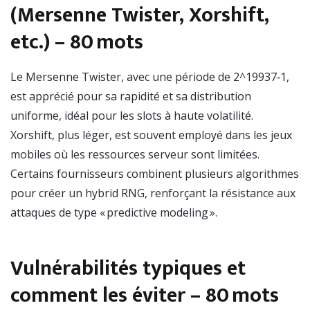
(Mersenne Twister, Xorshift,
etc.) – 80 mots
Le Mersenne Twister, avec une période de 2^19937‑1,
est apprécié pour sa rapidité et sa distribution
uniforme, idéal pour les slots à haute volatilité.
Xorshift, plus léger, est souvent employé dans les jeux
mobiles où les ressources serveur sont limitées.
Certains fournisseurs combinent plusieurs algorithmes
pour créer un hybrid RNG, renforçant la résistance aux
attaques de type « predictive modeling ».
Vulnérabilités typiques et
comment les éviter – 80 mots