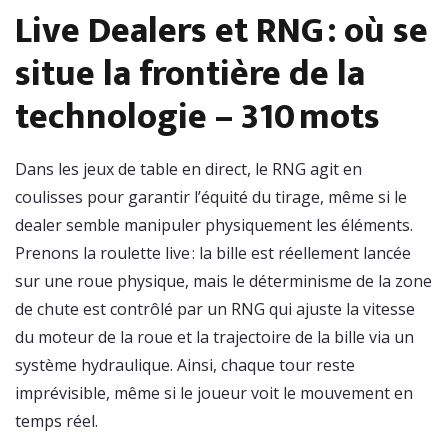
Live Dealers et RNG : où se
situe la frontière de la
technologie – 310 mots
Dans les jeux de table en direct, le RNG agit en
coulisses pour garantir l’équité du tirage, même si le
dealer semble manipuler physiquement les éléments.
Prenons la roulette live : la bille est réellement lancée
sur une roue physique, mais le déterminisme de la zone
de chute est contrôlé par un RNG qui ajuste la vitesse
du moteur de la roue et la trajectoire de la bille via un
système hydraulique. Ainsi, chaque tour reste
imprévisible, même si le joueur voit le mouvement en
temps réel.