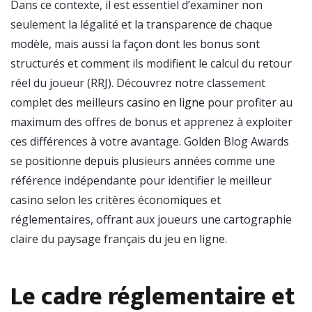
Dans ce contexte, il est essentiel d’examiner non
seulement la légalité et la transparence de chaque
modèle, mais aussi la façon dont les bonus sont
structurés et comment ils modifient le calcul du retour
réel du joueur (RRJ). Découvrez notre classement
complet des meilleurs
casino en ligne
pour profiter au
maximum des offres de bonus et apprenez à exploiter
ces différences à votre avantage. Golden Blog Awards
se positionne depuis plusieurs années comme une
référence indépendante pour identifier le meilleur
casino selon les critères économiques et
réglementaires, offrant aux joueurs une cartographie
claire du paysage français du jeu en ligne.
Le cadre réglementaire et