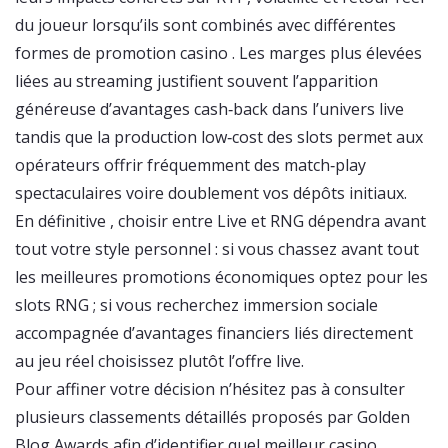
du joueur lorsqu’ils sont combinés avec différentes
formes de promotion casino . Les marges plus élevées
liées au streaming justifient souvent l’apparition
généreuse d’avantages cash‑back dans l’univers live
tandis que la production low‑cost des slots permet aux
opérateurs offrir fréquemment des match‑play
spectaculaires voire doublement vos dépôts initiaux.
En définitive , choisir entre Live et RNG dépendra avant
tout votre style personnel : si vous chassez avant tout
les meilleures promotions économiques optez pour les
slots RNG ; si vous recherchez immersion sociale
accompagnée d’avantages financiers liés directement
au jeu réel choisissez plutôt l’offre live.
Pour affiner votre décision n’hésitez pas à consulter
plusieurs classements détaillés proposés par Golden
Blog Awards afin d’identifier quel meilleur casino