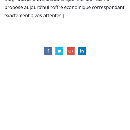
propose aujourd’hui l’offre économique correspondant
exactement à vos attentes.|