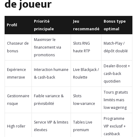
de joueur
Priorité
Jeu
Bonus type
Profil
principale
recommandé
optimal
Maximiser le
Chasseur de
Slots RNG
Match‑Play /
financement via
bonus
haute RTP
dépôt doublé
promotions
Dealer‑Boost +
Expérience
Interaction humaine
Live Blackjack /
cash‑back
immersive
& cash‑back
Roulette
quotidien
Tours gratuits
Gestionnaire
Faible variance &
Slots
limités mais
risque
prévisibilité
low‑variance
low wagering
Programme
Service VIP & limites
Tables Live
High roller
VIP exclusif +
élevées
premium
cashback