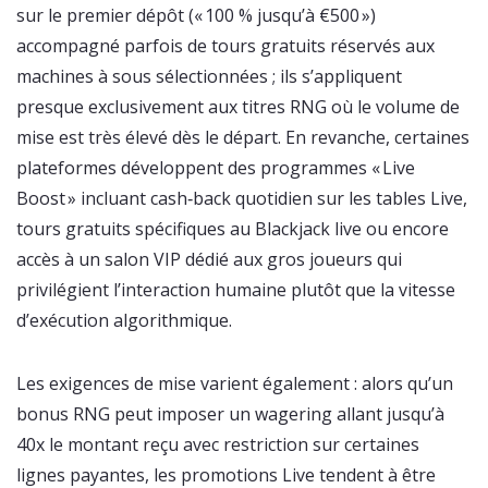
sur le premier dépôt (« 100 % jusqu’à €500 »)
accompagné parfois de tours gratuits réservés aux
machines à sous sélectionnées ; ils s’appliquent
presque exclusivement aux titres RNG où le volume de
mise est très élevé dès le départ. En revanche, certaines
plateformes développent des programmes « Live
Boost » incluant cash‑back quotidien sur les tables Live,
tours gratuits spécifiques au Blackjack live ou encore
accès à un salon VIP dédié aux gros joueurs qui
privilégient l’interaction humaine plutôt que la vitesse
d’exécution algorithmique.
Les exigences de mise varient également : alors qu’un
bonus RNG peut imposer un wagering allant jusqu’à
40x le montant reçu avec restriction sur certaines
lignes payantes, les promotions Live tendent à être