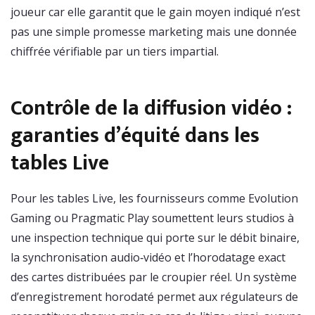
joueur car elle garantit que le gain moyen indiqué n’est
pas une simple promesse marketing mais une donnée
chiffrée vérifiable par un tiers impartial.
Contrôle de la diffusion vidéo :
garanties d’équité dans les
tables Live
Pour les tables Live, les fournisseurs comme Evolution
Gaming ou Pragmatic Play soumettent leurs studios à
une inspection technique qui porte sur le débit binaire,
la synchronisation audio‑vidéo et l’horodatage exact
des cartes distribuées par le croupier réel. Un système
d’enregistrement horodaté permet aux régulateurs de