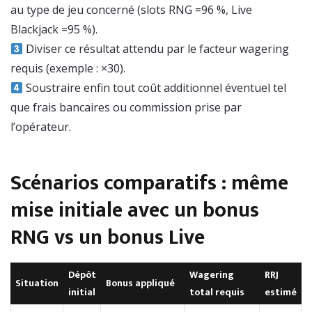
au type de jeu concerné (slots RNG =96 %, Live
Blackjack =95 %).
Diviser ce résultat attendu par le facteur wagering
requis (exemple : ×30).
Soustraire enfin tout coût additionnel éventuel tel
que frais bancaires ou commission prise par
l’opérateur.
Scénarios comparatifs : même
mise initiale avec un bonus
RNG vs un bonus Live
Dépôt
Wagering
RRJ
Situation
Bonus appliqué
initial
total requis
estimé