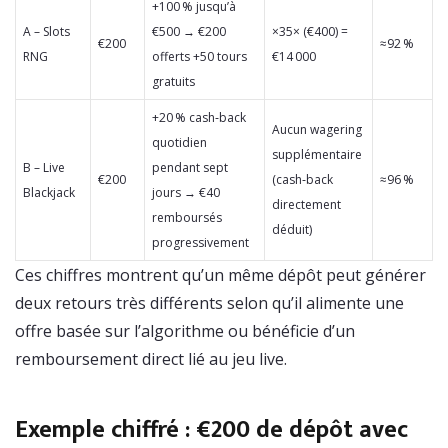
+100 % jusqu’à
A – Slots
€500 → €200
×35× (€400) =
€200
≈92 %
RNG
offerts +50 tours
€14 000
gratuits
+20 % cash‑back
Aucun wagering
quotidien
supplémentaire
B – Live
pendant sept
€200
(cash‑back
≈96 %
Blackjack
jours → €40
directement
remboursés
déduit)
progressivement
Ces chiffres montrent qu’un même dépôt peut générer
deux retours très différents selon qu’il alimente une
offre basée sur l’algorithme ou bénéficie d’un
remboursement direct lié au jeu live.
Exemple chiffré : €200 de dépôt avec