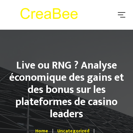
Live ou RNG ? Analyse
économique des gains et
des bonus sur les
plateformes de casino
leaders
Home
Uncategorized