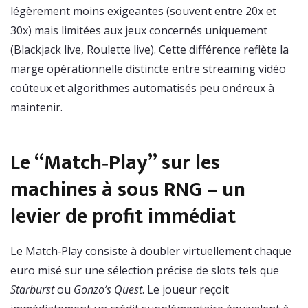
légèrement moins exigeantes (souvent entre 20x et
30x) mais limitées aux jeux concernés uniquement
(Blackjack live, Roulette live). Cette différence reflète la
marge opérationnelle distincte entre streaming vidéo
coûteux et algorithmes automatisés peu onéreux à
maintenir.
Le “Match‑Play” sur les
machines à sous RNG – un
levier de profit immédiat
Le Match‑Play consiste à doubler virtuellement chaque
euro misé sur une sélection précise de slots tels que
Starburst
ou
Gonzo’s Quest
. Le joueur reçoit