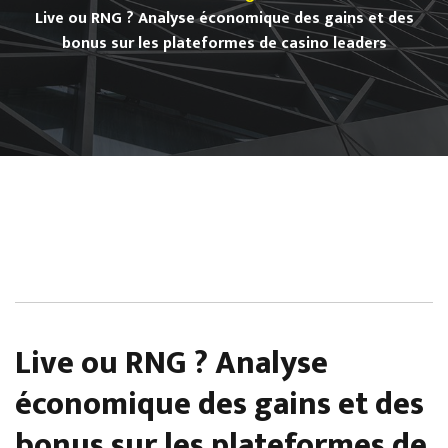
Live ou RNG ? Analyse économique des gains et des
bonus sur les plateformes de casino leaders
Live ou RNG ? Analyse
économique des gains et des
bonus sur les plateformes de