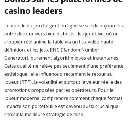
casino leaders
Le monde du jeu d’argent en ligne se scinde aujourd’hui
entre deux univers bien distincts : les jeux Live, où un
croupier réel anime la table via un flux vidéo haute
définition, et les jeux RNG (Random Number
Generator), purement algorithmiques et instantanés.
Cette dualité ne relève pas seulement d’une préférence
esthétique ; elle influence directement le retour au
joueur (RTP), la volatilité et surtout la valeur réelle des
promotions proposées par les opérateurs. Pour le
joueur moderne, comprendre comment chaque format
impacte son portefeuille est devenu aussi crucial que
choisir la meilleure stratégie de mise.