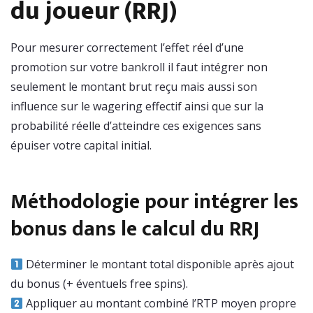
du joueur (RRJ)
Pour mesurer correctement l’effet réel d’une
promotion sur votre bankroll il faut intégrer non
seulement le montant brut reçu mais aussi son
influence sur le wagering effectif ainsi que sur la
probabilité réelle d’atteindre ces exigences sans
épuiser votre capital initial.
Méthodologie pour intégrer les
bonus dans le calcul du RRJ
Déterminer le montant total disponible après ajout
du bonus (+ éventuels free spins).
Appliquer au montant combiné l’RTP moyen propre