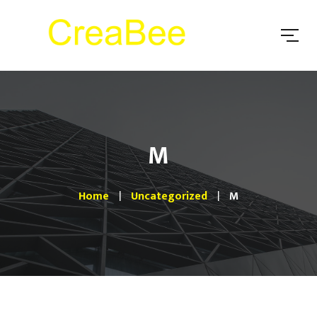
M
Home
Uncategorized
M