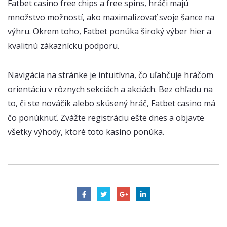
Fatbet casino free chips a free spins, hráči majú
množstvo možností, ako maximalizovať svoje šance na
výhru. Okrem toho, Fatbet ponúka široký výber hier a
kvalitnú zákaznícku podporu.
Navigácia na stránke je intuitívna, čo uľahčuje hráčom
orientáciu v rôznych sekciách a akciách. Bez ohľadu na
to, či ste nováčik alebo skúsený hráč, Fatbet casino má
čo ponúknuť. Zvážte registráciu ešte dnes a objavte
všetky výhody, ktoré toto kasíno ponúka.