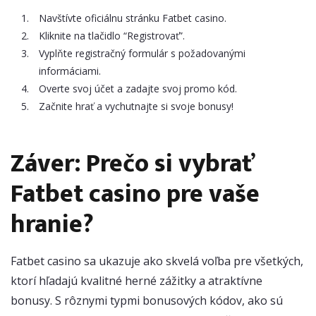
Navštívte oficiálnu stránku Fatbet casino.
Kliknite na tlačidlo “Registrovať”.
Vyplňte registračný formulár s požadovanými
informáciami.
Overte svoj účet a zadajte svoj promo kód.
Začnite hrať a vychutnajte si svoje bonusy!
Záver: Prečo si vybrať
Fatbet casino pre vaše
hranie?
Fatbet casino sa ukazuje ako skvelá voľba pre všetkých,
ktorí hľadajú kvalitné herné zážitky a atraktívne
bonusy. S rôznymi typmi bonusových kódov, ako sú