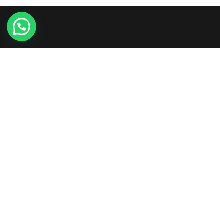
Etiam consequat sem ullamcorper, euismod metus sit
amet, tristique justo. Vestibulum mattis, nisi ut faucibus
commodo, risus ex commodo.
+961-3-844008