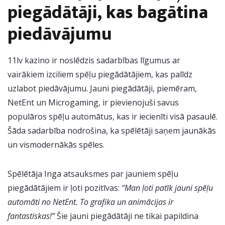
piegādātāji, kas bagātina
piedāvājumu
11lv kazino ir noslēdzis sadarbības līgumus ar
vairākiem izciliem spēļu piegādātājiem, kas palīdz
uzlabot piedāvājumu. Jauni piegādātāji, piemēram,
NetEnt un Microgaming, ir pievienojuši savus
populāros spēļu automātus, kas ir iecienīti visā pasaulē.
Šāda sadarbība nodrošina, ka spēlētāji saņem jaunākās
un vismodernākās spēles.
Spēlētāja Inga atsauksmes par jauniem spēļu
piegādātājiem ir ļoti pozitīvas:
“Man ļoti patīk jauni spēļu
automāti no NetEnt. To grafika un animācijas ir
fantastiskas!”
Šie jauni piegādātāji ne tikai papildina