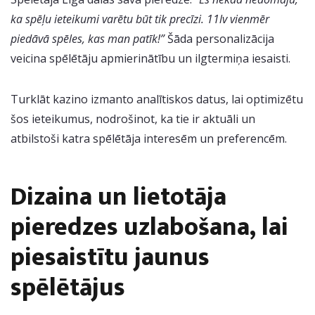
ka spēļu ieteikumi varētu būt tik precīzi. 11lv vienmēr
piedāvā spēles, kas man patīk!”
Šāda personalizācija
veicina spēlētāju apmierinātību un ilgtermiņa iesaisti.
Turklāt kazino izmanto analītiskos datus, lai optimizētu
šos ieteikumus, nodrošinot, ka tie ir aktuāli un
atbilstoši katra spēlētāja interesēm un preferencēm.
Dizaina un lietotāja
pieredzes uzlabošana, lai
piesaistītu jaunus
spēlētājus