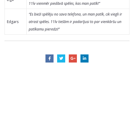
11lv vienmēr piedāvā spēles, kas man patīk!”
“Es bieži spēlēju no sava telefona, un man patīk, cik viegli ir
Edgars
atrast spēles. 11lv tiešām ir padarījusi to par vienkāršu un
patīkamu pieredzi!”