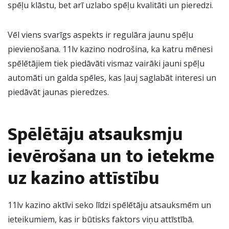
spēļu klāstu, bet arī uzlabo spēļu kvalitāti un pieredzi.
Vēl viens svarīgs aspekts ir regulāra jaunu spēļu
pievienošana. 11lv kazino nodrošina, ka katru mēnesi
spēlētājiem tiek piedāvāti vismaz vairāki jauni spēļu
automāti un galda spēles, kas ļauj saglabāt interesi un
piedāvāt jaunas pieredzes.
Spēlētāju atsauksmju
ievērošana un to ietekme
uz kazino attīstību
11lv kazino aktīvi seko līdzi spēlētāju atsauksmēm un
ieteikumiem, kas ir būtisks faktors viņu attīstībā.