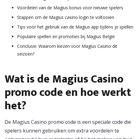
Voordelen van de Magius bonus voor nieuwe spelers
Stappen om de Magius casino login te voltooien
Tips voor het gebruik van de Magius app tijdens je spellen
Populaire spellen en promoties bij Magius België
Conclusie: Waarom kiezen voor Magius Casino dit
seizoen?
Wat is de Magius Casino
promo code en hoe werkt
het?
De Magius Casino promo code is een speciale code die
spelers kunnen gebruiken om extra voordelen te