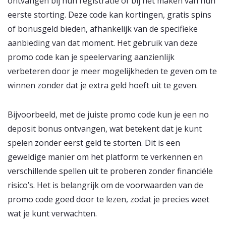
ontvangen bij hun registratie of bij het maken van hun
eerste storting. Deze code kan kortingen, gratis spins
of bonusgeld bieden, afhankelijk van de specifieke
aanbieding van dat moment. Het gebruik van deze
promo code kan je speelervaring aanzienlijk
verbeteren door je meer mogelijkheden te geven om te
winnen zonder dat je extra geld hoeft uit te geven.
Bijvoorbeeld, met de juiste promo code kun je een no
deposit bonus ontvangen, wat betekent dat je kunt
spelen zonder eerst geld te storten. Dit is een
geweldige manier om het platform te verkennen en
verschillende spellen uit te proberen zonder financiële
risico’s. Het is belangrijk om de voorwaarden van de
promo code goed door te lezen, zodat je precies weet
wat je kunt verwachten.