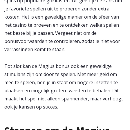
spins op populaire gokkasten. Dit geeft je de kans om
je favoriete spellen uit te proberen zonder extra
kosten. Het is een geweldige manier om de sfeer van
het casino te proeven en te ontdekken welke spellen
het beste bij je passen. Vergeet niet om de
bonusvoorwaarden te controleren, zodat je niet voor
verrassingen komt te staan.
Tot slot kan de Magius bonus ook een geweldige
stimulans zijn om door te spelen. Met meer geld om
mee te spelen, ben je in staat om hogere inzetten te
plaatsen en mogelijk grotere winsten te behalen. Dit
maakt het spel niet alleen spannender, maar verhoogt
ook je kansen op succes.