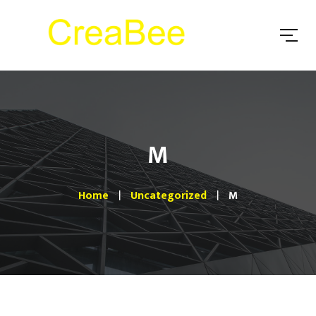
M
Home
Uncategorized
M