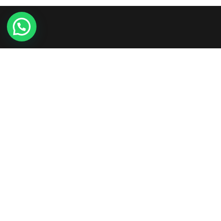
Etiam consequat sem ullamcorper, euismod metus sit
amet, tristique justo. Vestibulum mattis, nisi ut faucibus
commodo, risus ex commodo.
+961-3-844008