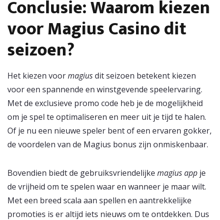
Conclusie: Waarom kiezen
voor Magius Casino dit
seizoen?
Het kiezen voor
magius
dit seizoen betekent kiezen
voor een spannende en winstgevende speelervaring.
Met de exclusieve promo code heb je de mogelijkheid
om je spel te optimaliseren en meer uit je tijd te halen.
Of je nu een nieuwe speler bent of een ervaren gokker,
de voordelen van de Magius bonus zijn onmiskenbaar.
Bovendien biedt de gebruiksvriendelijke
magius app
je
de vrijheid om te spelen waar en wanneer je maar wilt.
Met een breed scala aan spellen en aantrekkelijke
promoties is er altijd iets nieuws om te ontdekken. Dus