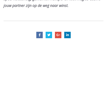
jouw partner zijn op de weg naar winst.