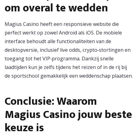
om overal te wedden
Magius Casino heeft een responsieve website die
perfect werkt op zowel Android als iOS. De mobiele
interface behoudt alle functionaliteiten van de
desktopversie, inclusief live odds, crypto‑stortingen en
toegang tot het VIP‑programma. Dankzij snelle
laadtijden kun je zelfs tijdens het reizen of in de rij bij
de sportschool gemakkelijk een weddenschap plaatsen.
Conclusie: Waarom
Magius Casino jouw beste
keuze is