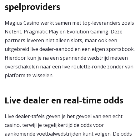
spelproviders
Magius Casino werkt samen met top‑leveranciers zoals
NetEnt, Pragmatic Play en Evolution Gaming. Deze
partners leveren niet alleen slots, maar ook een
uitgebreid live dealer‑aanbod en een eigen sportsbook.
Hierdoor kun je na een spannende wedstrijd meteen
overschakelen naar een live roulette‑ronde zonder van
platform te wisselen.
Live dealer en real‑time odds
Live dealer‑tafels geven je het gevoel van een echt
casino, terwijl je tegelijkertijd de odds voor
aankomende voetbalwedstrijden kunt volgen. De odds