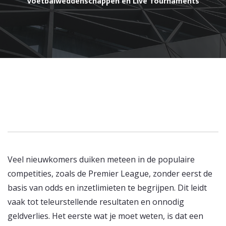
Voetbalweddenschappen en Live Tournaments
Veel nieuwkomers duiken meteen in de populaire
competities, zoals de Premier League, zonder eerst de
basis van odds en inzetlimieten te begrijpen. Dit leidt
vaak tot teleurstellende resultaten en onnodig
geldverlies. Het eerste wat je moet weten, is dat een