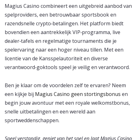
Magius Casino combineert een uitgebreid aanbod van
spelproviders, een betrouwbaar sportsbook en
razendsnelle crypto‑betalingen. Het platform biedt
bovendien een aantrekkelijk VIP‑programma, live
dealer‑tafels en regelmatige tournaments die je
spelervaring naar een hoger niveau tillen. Met een
licentie van de Kansspelautoriteit en diverse
verantwoord‑goktools speel je veilig en verantwoord.
Ben je klaar om de voordelen zelf te ervaren? Neem
een kijkje bij
Magius Casino geen stortingsbonus
en
begin jouw avontuur met een royale welkomstbonus,
snelle uitbetalingen en een wereld aan
sportweddenschappen.
Speel verstandig, geniet van het spel en laat Magius Casino