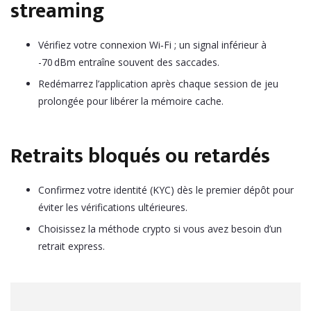
streaming
Vérifiez votre connexion Wi‑Fi ; un signal inférieur à
-70 dBm entraîne souvent des saccades.
Redémarrez l’application après chaque session de jeu
prolongée pour libérer la mémoire cache.
Retraits bloqués ou retardés
Confirmez votre identité (KYC) dès le premier dépôt pour
éviter les vérifications ultérieures.
Choisissez la méthode crypto si vous avez besoin d’un
retrait express.