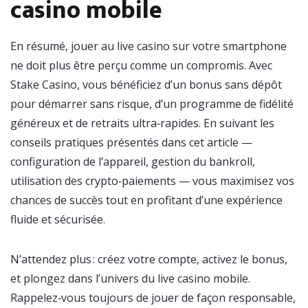
casino mobile
En résumé, jouer au live casino sur votre smartphone
ne doit plus être perçu comme un compromis. Avec
Stake Casino, vous bénéficiez d’un bonus sans dépôt
pour démarrer sans risque, d’un programme de fidélité
généreux et de retraits ultra‑rapides. En suivant les
conseils pratiques présentés dans cet article —
configuration de l’appareil, gestion du bankroll,
utilisation des crypto‑paiements — vous maximisez vos
chances de succès tout en profitant d’une expérience
fluide et sécurisée.
N’attendez plus : créez votre compte, activez le bonus,
et plongez dans l’univers du live casino mobile.
Rappelez‑vous toujours de jouer de façon responsable,