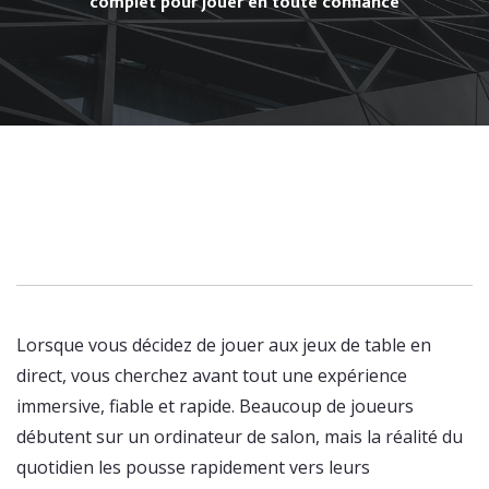
complet pour jouer en toute confiance
Lorsque vous décidez de jouer aux jeux de table en
direct, vous cherchez avant tout une expérience
immersive, fiable et rapide. Beaucoup de joueurs
débutent sur un ordinateur de salon, mais la réalité du
quotidien les pousse rapidement vers leurs