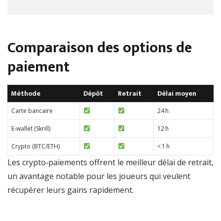
Comparaison des options de
paiement
Méthode
Dépôt
Retrait
Délai moyen
Carte bancaire
24 h
E‑wallet (Skrill)
12 h
Crypto (BTC/ETH)
< 1 h
Les crypto‑paiements offrent le meilleur délai de retrait,
un avantage notable pour les joueurs qui veulent
récupérer leurs gains rapidement.