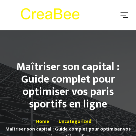
Maîtriser son capital :
Guide complet pour
optimiser vos paris
sportifs en ligne
Home
Uncategorized
Maîtriser son capital : Guide complet pour optimiser vos