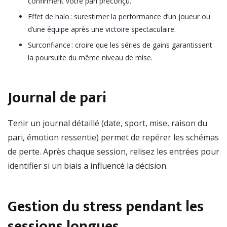
confirment votre pari préconçu.
Effet de halo : surestimer la performance d’un joueur ou
d’une équipe après une victoire spectaculaire.
Surconfiance : croire que les séries de gains garantissent
la poursuite du même niveau de mise.
Journal de pari
Tenir un journal détaillé (date, sport, mise, raison du
pari, émotion ressentie) permet de repérer les schémas
de perte. Après chaque session, relisez les entrées pour
identifier si un biais a influencé la décision.
Gestion du stress pendant les
sessions longues