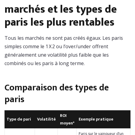
marchés et les types de
paris les plus rentables
Tous les marchés ne sont pas créés égaux. Les paris
simples comme le 1 X 2 ou l’over/under offrent
généralement une volatilité plus faible que les
combinés ou les paris à long terme.
Comparaison des types de
paris
ROI
Type de pari
Volatilité
Exemple pratique
moyen*
Paris sur le vainqueur d’un