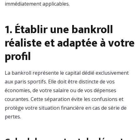
immédiatement applicables.
1. Établir une bankroll
réaliste et adaptée à votre
profil
La bankroll représente le capital dédié exclusivement
aux paris sportifs. Elle doit être distincte de vos
économies, de votre salaire ou de vos dépenses
courantes. Cette séparation évite les confusions et
protège votre situation financière en cas de série de
pertes.