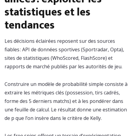
statistiques et les
tendances
Les décisions éclairées reposent sur des sources
fiables : API de données sportives (Sportradar, Opta),
sites de statistiques (WhoScored, FlashScore) et
rapports de marché publiés par les autorités de jeu.
Construire un modèle de probabilité simple consiste à
extraire les métriques clés (possession, tirs cadrés,
forme des 5 derniers matchs) et à les pondérer dans
une feuille de calcul. Le résultat donne une estimation
de p que l’on insère dans le critère de Kelly.
Les free spins offrent un terrain d’expérimentation