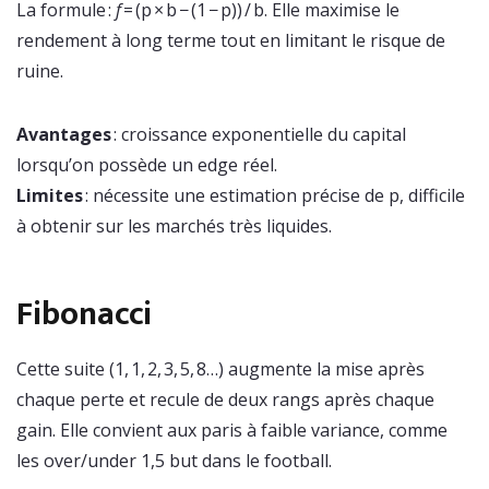
La formule :
f
= (p × b − (1 − p)) / b. Elle maximise le
rendement à long terme tout en limitant le risque de
ruine.
Avantages
: croissance exponentielle du capital
lorsqu’on possède un edge réel.
Limites
: nécessite une estimation précise de p, difficile
à obtenir sur les marchés très liquides.
Fibonacci
Cette suite (1, 1, 2, 3, 5, 8…) augmente la mise après
chaque perte et recule de deux rangs après chaque
gain. Elle convient aux paris à faible variance, comme
les over/under 1,5 but dans le football.