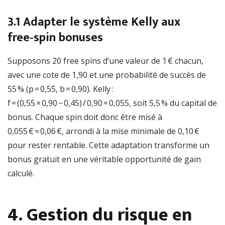
3.1 Adapter le système Kelly aux
free‑spin bonuses
Supposons 20 free spins d’une valeur de 1 € chacun,
avec une cote de 1,90 et une probabilité de succès de
55 % (p = 0,55, b = 0,90). Kelly :
f = (0,55 × 0,90 − 0,45) / 0,90 = 0,055, soit 5,5 % du capital de
bonus. Chaque spin doit donc être misé à
0,055 € ≈ 0,06 €, arrondi à la mise minimale de 0,10 €
pour rester rentable. Cette adaptation transforme un
bonus gratuit en une véritable opportunité de gain
calculé.
4. Gestion du risque en