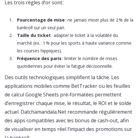
Les trois règles d’or sont :
Pourcentage de mise
: ne jamais miser plus de 2 % de la
bankroll sur un seul pari.
Taille du ticket
: adapter le ticket à la volatilité du
marché (ex. : 1 % pour les sports à haute variance comme
les courses hippiques).
Fréquence des paris
: limiter le nombre de mises
quotidiennes pour éviter la fatigue décisionnelle.
Des outils technologiques simplifient la tâche. Les
applications mobiles comme BetTracker ou les feuilles
de calcul Google Sheets pré‑formatées permettent
d’enregistrer chaque mise, le résultat, le ROI et le solde
actuel. Datchamandala.Net recommande régulièrement
des apps compatibles avec les bonus de cash‑out, afin
de visualiser en temps réel l’impact des promotions sur
la bankroll.