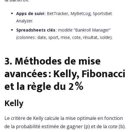
Apps de suivi
: BetTracker, MyBetLog, SportsBet
Analyzer.
Spreadsheets clés
: modèle “Bankroll Manager”
(colonnes : date, sport, mise, cote, résultat, solde).
3. Méthodes de mise
avancées : Kelly, Fibonacci
et la règle du 2 %
Kelly
Le critère de Kelly calcule la mise optimale en fonction
de la probabilité estimée de gagner (p) et de la cote (b).