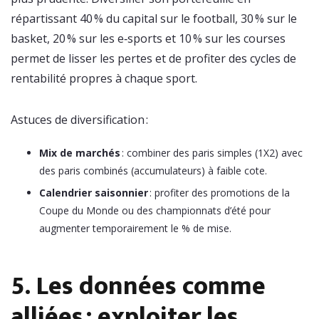
répartissant 40 % du capital sur le football, 30 % sur le
basket, 20 % sur les e‑sports et 10 % sur les courses
permet de lisser les pertes et de profiter des cycles de
rentabilité propres à chaque sport.
Astuces de diversification :
Mix de marchés
: combiner des paris simples (1X2) avec
des paris combinés (accumulateurs) à faible cote.
Calendrier saisonnier
: profiter des promotions de la
Coupe du Monde ou des championnats d’été pour
augmenter temporairement le % de mise.
5. Les données comme
alliées : exploiter les