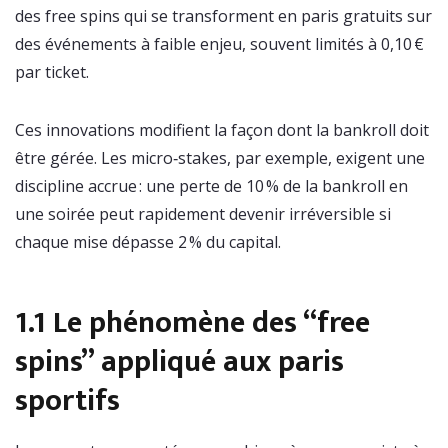
des free spins qui se transforment en paris gratuits sur
des événements à faible enjeu, souvent limités à 0,10 €
par ticket.
Ces innovations modifient la façon dont la bankroll doit
être gérée. Les micro‑stakes, par exemple, exigent une
discipline accrue : une perte de 10 % de la bankroll en
une soirée peut rapidement devenir irréversible si
chaque mise dépasse 2 % du capital.
1.1 Le phénomène des “free
spins” appliqué aux paris
sportifs