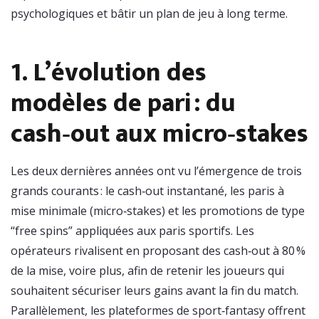
psychologiques et bâtir un plan de jeu à long terme.
1. L’évolution des
modèles de pari : du
cash‑out aux micro‑stakes
Les deux dernières années ont vu l’émergence de trois
grands courants : le cash‑out instantané, les paris à
mise minimale (micro‑stakes) et les promotions de type
“free spins” appliquées aux paris sportifs. Les
opérateurs rivalisent en proposant des cash‑out à 80 %
de la mise, voire plus, afin de retenir les joueurs qui
souhaitent sécuriser leurs gains avant la fin du match.
Parallèlement, les plateformes de sport‑fantasy offrent