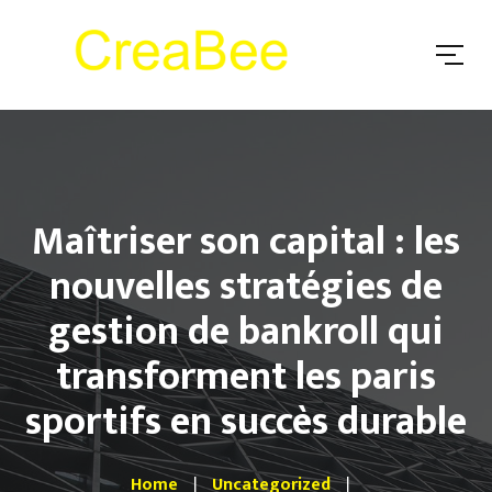
Maîtriser son capital : les
nouvelles stratégies de
gestion de bankroll qui
transforment les paris
sportifs en succès durable
Home
Uncategorized