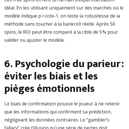
idéal. En les utilisant uniquement sur des marchés où le
modèle indique p > cote‑1, on teste la robustesse de la
méthode sans toucher à la bankroll réelle. Après 50
spins, le ROI peut être comparé à la cible de 5 % pour
valider ou ajuster le modèle.
6. Psychologie du parieur :
éviter les biais et les
pièges émotionnels
Le biais de confirmation pousse le joueur à ne retenir
que les informations qui confirment sa prédiction,
négligeant les données contraires. Le “gambler’s
fallacy” crée l’illusion qu’une série de pertes doit