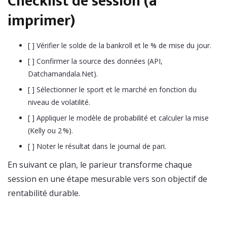
Checklist de session (à
imprimer)
[ ] Vérifier le solde de la bankroll et le % de mise du jour.
[ ] Confirmer la source des données (API,
Datchamandala.Net).
[ ] Sélectionner le sport et le marché en fonction du
niveau de volatilité.
[ ] Appliquer le modèle de probabilité et calculer la mise
(Kelly ou 2 %).
[ ] Noter le résultat dans le journal de pari.
En suivant ce plan, le parieur transforme chaque
session en une étape mesurable vers son objectif de
rentabilité durable.