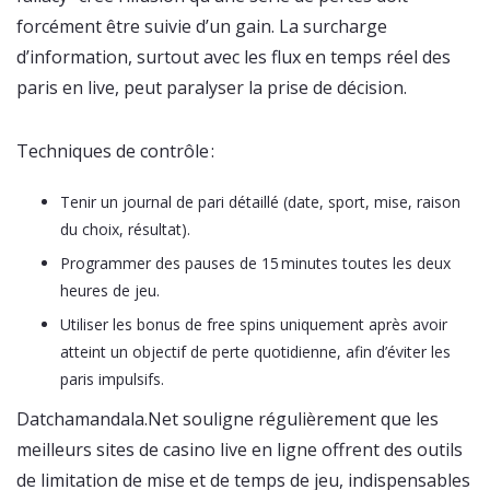
forcément être suivie d’un gain. La surcharge
d’information, surtout avec les flux en temps réel des
paris en live, peut paralyser la prise de décision.
Techniques de contrôle :
Tenir un journal de pari détaillé (date, sport, mise, raison
du choix, résultat).
Programmer des pauses de 15 minutes toutes les deux
heures de jeu.
Utiliser les bonus de free spins uniquement après avoir
atteint un objectif de perte quotidienne, afin d’éviter les
paris impulsifs.
Datchamandala.Net souligne régulièrement que les
meilleurs sites de casino live en ligne offrent des outils
de limitation de mise et de temps de jeu, indispensables