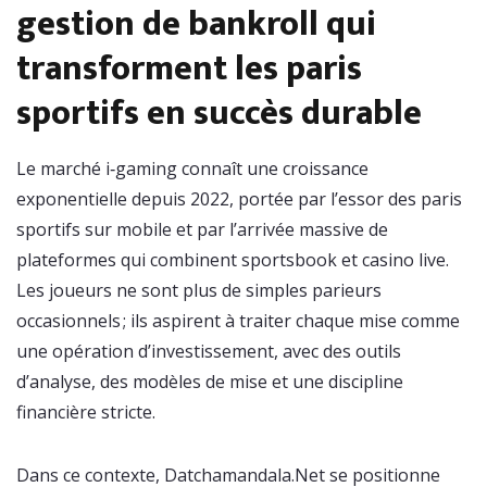
gestion de bankroll qui
transforment les paris
sportifs en succès durable
Le marché i‑gaming connaît une croissance
exponentielle depuis 2022, portée par l’essor des paris
sportifs sur mobile et par l’arrivée massive de
plateformes qui combinent sportsbook et casino live.
Les joueurs ne sont plus de simples parieurs
occasionnels ; ils aspirent à traiter chaque mise comme
une opération d’investissement, avec des outils
d’analyse, des modèles de mise et une discipline
financière stricte.
Dans ce contexte, Datchamandala.Net se positionne