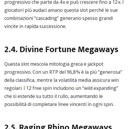
progressivo che parte da 4 x e può crescere fino a 12 x. I
giocatori più audaci amano questa slot perché le sue
combinazioni “cascading” generano spesso grandi
vincite in rapida successione.
2.4. Divine Fortune Megaways
Questa slot mescola mitologia greca e jackpot
progressivo. Con un RTP del 96,8 % è la più “generosa”
della classifica, mentre la volatilità media assicura win
regolari. I 12 free spin includono un “wild expanding”
che si estende su tutto il rullo, aumentando le
possibilità di completare linee vincenti in ogni spin.
2.5. Raging Rhino Megaways