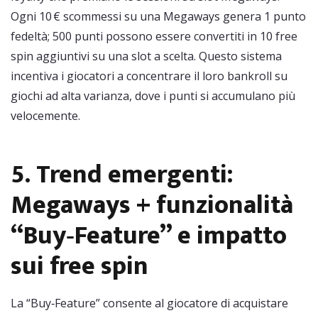
Ogni 10 € scommessi su una Megaways genera 1 punto
fedeltà; 500 punti possono essere convertiti in 10 free
spin aggiuntivi su una slot a scelta. Questo sistema
incentiva i giocatori a concentrare il loro bankroll su
giochi ad alta varianza, dove i punti si accumulano più
velocemente.
5. Trend emergenti:
Megaways + funzionalità
“Buy‑Feature” e impatto
sui free spin
La “Buy‑Feature” consente al giocatore di acquistare