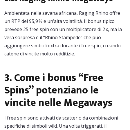
Ambientata nella savana africana, Raging Rhino offre
un RTP del 95,9 % e un’alta volatilità. Il bonus tipico
prevede 25 free spin con un moltiplicatore di 2 x, ma la
vera sorpresa è il “Rhino Stampede” che può
aggiungere simboli extra durante i free spin, creando
catene di vincite molto redditizie.
3. Come i bonus “Free
Spins” potenziano le
vincite nelle Megaways
I free spin sono attivati da scatter o da combinazioni
specifiche di simboli wild. Una volta triggerati, il