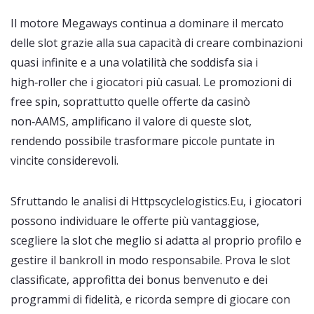
Il motore Megaways continua a dominare il mercato
delle slot grazie alla sua capacità di creare combinazioni
quasi infinite e a una volatilità che soddisfa sia i
high‑roller che i giocatori più casual. Le promozioni di
free spin, soprattutto quelle offerte da casinò
non‑AAMS, amplificano il valore di queste slot,
rendendo possibile trasformare piccole puntate in
vincite considerevoli.
Sfruttando le analisi di Httpscyclelogistics.Eu, i giocatori
possono individuare le offerte più vantaggiose,
scegliere la slot che meglio si adatta al proprio profilo e
gestire il bankroll in modo responsabile. Prova le slot
classificate, approfitta dei bonus benvenuto e dei
programmi di fidelità, e ricorda sempre di giocare con