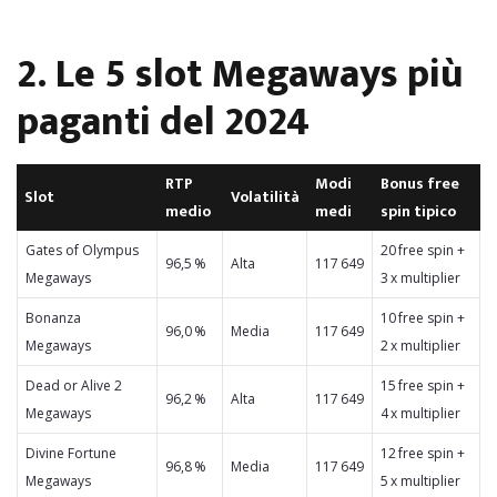
2. Le 5 slot Megaways più
paganti del 2024
RTP
Modi
Bonus free
Slot
Volatilità
medio
medi
spin tipico
Gates of Olympus
20 free spin +
96,5 %
Alta
117 649
Megaways
3 x multiplier
Bonanza
10 free spin +
96,0 %
Media
117 649
Megaways
2 x multiplier
Dead or Alive 2
15 free spin +
96,2 %
Alta
117 649
Megaways
4 x multiplier
Divine Fortune
12 free spin +
96,8 %
Media
117 649
Megaways
5 x multiplier