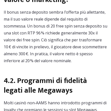
Il bonus senza deposito sembra l’offerta più allettante,
ma il suo valore reale dipende dal requisito di
scommessa. Un bonus di 20 free spin senza deposito su
una slot con RTP 96 % richiede generalmente 30x il
valore dei free spin. Ciò significa che per trasformare
10 € di vincite in prelievo, il giocatore deve scommettere
almeno 300 €. In pratica, il valore netto è spesso
inferiore al 20 % del valore nominale.
4.2. Programmi di fidelità
legati alle Megaways
Molti casinò non‑AAMS hanno introdotto programmi di
loyalty che premiano le sessioni su slot Megaways.