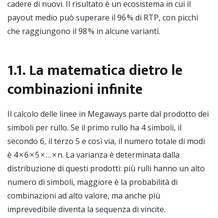
cadere di nuovi. Il risultato è un ecosistema in cui il
payout medio può superare il 96 % di RTP, con picchi
che raggiungono il 98 % in alcune varianti.
1.1. La matematica dietro le
combinazioni infinite
Il calcolo delle linee in Megaways parte dal prodotto dei
simboli per rullo. Se il primo rullo ha 4 simboli, il
secondo 6, il terzo 5 e così via, il numero totale di modi
è 4 × 6 × 5 × … × n. La varianza è determinata dalla
distribuzione di questi prodotti: più rulli hanno un alto
numero di simboli, maggiore è la probabilità di
combinazioni ad alto valore, ma anche più
imprevedibile diventa la sequenza di vincite.