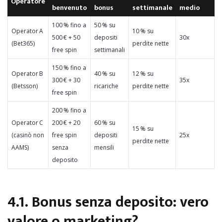
Operatore
benvenuto
bonus
settimanale
medio
100 % fino a
50 % su
Operator A
10 % su
500 € + 50
depositi
30x
(Bet365)
perdite nette
free spin
settimanali
150 % fino a
Operator B
40 % su
12 % su
300 € + 30
35x
(Betsson)
ricariche
perdite nette
free spin
200 % fino a
Operator C
200 € + 20
60 % su
15 % su
(casinò non
free spin
depositi
25x
perdite nette
AAMS)
senza
mensili
deposito
4.1. Bonus senza deposito: vero
valore o marketing?