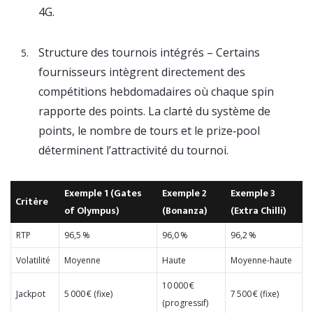
4G.
Structure des tournois intégrés – Certains
fournisseurs intègrent directement des
compétitions hebdomadaires où chaque spin
rapporte des points. La clarté du système de
points, le nombre de tours et le prize‑pool
déterminent l’attractivité du tournoi.
Exemple 1 (Gates
Exemple 2
Exemple 3
Critère
of Olympus)
(Bonanza)
(Extra Chilli)
RTP
96,5 %
96,0 %
96,2 %
Volatilité
Moyenne
Haute
Moyenne‑haute
10 000 €
Jackpot
5 000 € (fixe)
7 500 € (fixe)
(progressif)