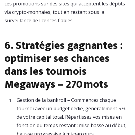
ces promotions sur des sites qui acceptent les dépôts
via crypto‑monnaies, tout en restant sous la
surveillance de licences fiables.
6. Stratégies gagnantes :
optimiser ses chances
dans les tournois
Megaways – 270 mots
Gestion de la bankroll – Commencez chaque
tournoi avec un budget dédié, généralement 5 %
de votre capital total. Répartissez vos mises en
fonction du temps restant : mise basse au début,
hausse progressive à mi‑parcours.