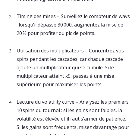
Timing des mises – Surveillez le compteur de ways
: lorsqu’il dépasse 30 000, augmentez la mise de
20 % pour profiter du pic de points.
Utilisation des multiplicateurs – Concentrez vos
spins pendant les cascades, car chaque cascade
ajoute un multiplicateur qui se cumule. Si le
multiplicateur atteint x5, passez à une mise
supérieure pour maximiser les points.
Lecture du volatility curve – Analysez les premiers
10 spins du tournoi : si les gains sont faibles, la
volatilité est élevée et il faut s’armer de patience.
Si les gains sont fréquents, misez davantage pour