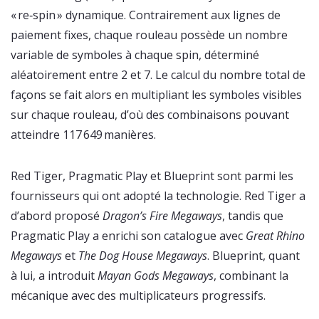
« re‑spin » dynamique. Contrairement aux lignes de
paiement fixes, chaque rouleau possède un nombre
variable de symboles à chaque spin, déterminé
aléatoirement entre 2 et 7. Le calcul du nombre total de
façons se fait alors en multipliant les symboles visibles
sur chaque rouleau, d’où des combinaisons pouvant
atteindre 117 649 manières.
Red Tiger, Pragmatic Play et Blueprint sont parmi les
fournisseurs qui ont adopté la technologie. Red Tiger a
d’abord proposé
Dragon’s Fire Megaways
, tandis que
Pragmatic Play a enrichi son catalogue avec
Great Rhino
Megaways
et
The Dog House Megaways
. Blueprint, quant
à lui, a introduit
Mayan Gods Megaways
, combinant la
mécanique avec des multiplicateurs progressifs.