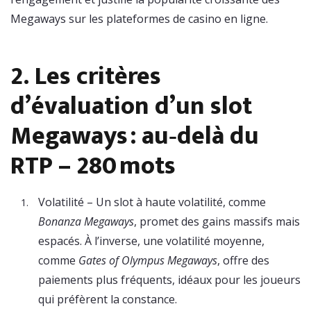
Megaways sur les plateformes de casino en ligne.
2. Les critères
d’évaluation d’un slot
Megaways : au‑delà du
RTP – 280 mots
Volatilité – Un slot à haute volatilité, comme
Bonanza Megaways
, promet des gains massifs mais
espacés. À l’inverse, une volatilité moyenne,
comme
Gates of Olympus Megaways
, offre des
paiements plus fréquents, idéaux pour les joueurs
qui préfèrent la constance.