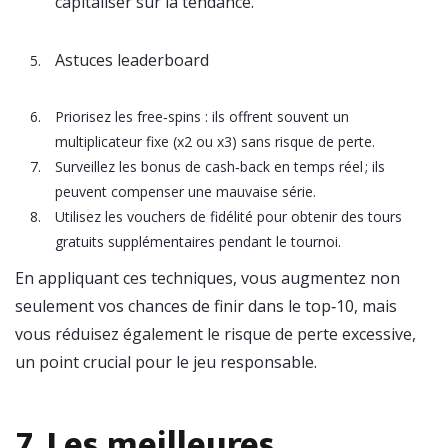
capitaliser sur la tendance.
Astuces leaderboard
Priorisez les free‑spins : ils offrent souvent un
multiplicateur fixe (x2 ou x3) sans risque de perte.
Surveillez les bonus de cash‑back en temps réel ; ils
peuvent compenser une mauvaise série.
Utilisez les vouchers de fidélité pour obtenir des tours
gratuits supplémentaires pendant le tournoi.
En appliquant ces techniques, vous augmentez non
seulement vos chances de finir dans le top‑10, mais
vous réduisez également le risque de perte excessive,
un point crucial pour le jeu responsable.
7. Les meilleures