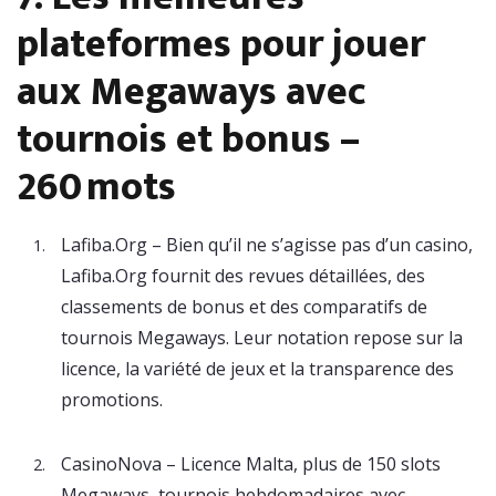
plateformes pour jouer
aux Megaways avec
tournois et bonus –
260 mots
Lafiba.Org – Bien qu’il ne s’agisse pas d’un casino,
Lafiba.Org fournit des revues détaillées, des
classements de bonus et des comparatifs de
tournois Megaways. Leur notation repose sur la
licence, la variété de jeux et la transparence des
promotions.
CasinoNova – Licence Malta, plus de 150 slots
Megaways, tournois hebdomadaires avec