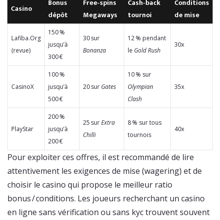
Bonus
Free‑spins
Cash‑back
Conditions
Casino
dépôt
Megaways
tournoi
de mise
150 %
Lafiba.Org
30 sur
12 % pendant
jusqu’à
30x
(revue)
Bonanza
le
Gold Rush
300 €
100 %
10 % sur
CasinoX
jusqu’à
20 sur
Gates
Olympian
35x
500 €
Clash
200 %
25 sur
Extra
8 % sur tous
PlayStar
jusqu’à
40x
Chilli
tournois
200 €
Pour exploiter ces offres, il est recommandé de lire
attentivement les exigences de mise (wagering) et de
choisir le casino qui propose le meilleur ratio
bonus / conditions. Les joueurs recherchant un casino
en ligne sans vérification ou sans kyc trouvent souvent