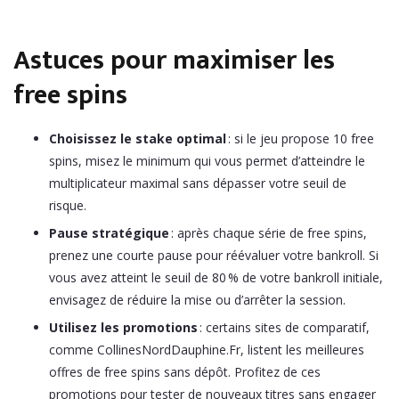
Astuces pour maximiser les
free spins
Choisissez le stake optimal
: si le jeu propose 10 free
spins, misez le minimum qui vous permet d’atteindre le
multiplicateur maximal sans dépasser votre seuil de
risque.
Pause stratégique
: après chaque série de free spins,
prenez une courte pause pour réévaluer votre bankroll. Si
vous avez atteint le seuil de 80 % de votre bankroll initiale,
envisagez de réduire la mise ou d’arrêter la session.
Utilisez les promotions
: certains sites de comparatif,
comme CollinesNordDauphine.Fr, listent les meilleures
offres de free spins sans dépôt. Profitez de ces
promotions pour tester de nouveaux titres sans engager