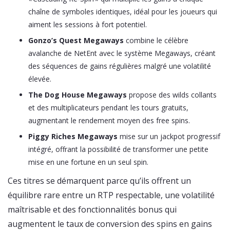
chaîne de symboles identiques, idéal pour les joueurs qui
aiment les sessions à fort potentiel.
Gonzo’s Quest Megaways
combine le célèbre
avalanche de NetEnt avec le système Megaways, créant
des séquences de gains régulières malgré une volatilité
élevée.
The Dog House Megaways
propose des wilds collants
et des multiplicateurs pendant les tours gratuits,
augmentant le rendement moyen des free spins.
Piggy Riches Megaways
mise sur un jackpot progressif
intégré, offrant la possibilité de transformer une petite
mise en une fortune en un seul spin.
Ces titres se démarquent parce qu’ils offrent un
équilibre rare entre un RTP respectable, une volatilité
maîtrisable et des fonctionnalités bonus qui
augmentent le taux de conversion des spins en gains