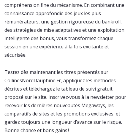
compréhension fine du mécanisme. En combinant une
connaissance approfondie des jeux les plus
rémunérateurs, une gestion rigoureuse du bankroll,
des stratégies de mise adaptatives et une exploitation
intelligente des bonus, vous transformez chaque
session en une expérience à la fois excitante et
sécurisée.
Testez dès maintenant les titres présentés sur
CollinesNordDauphine.Fr, appliquez les méthodes
décrites et téléchargez le tableau de suivi gratuit
proposé sur le site. Inscrivez‑vous à la newsletter pour
recevoir les dernières nouveautés Megaways, les
comparatifs de sites et les promotions exclusives, et
gardez toujours une longueur d’avance sur le risque.
Bonne chance et bons gains !