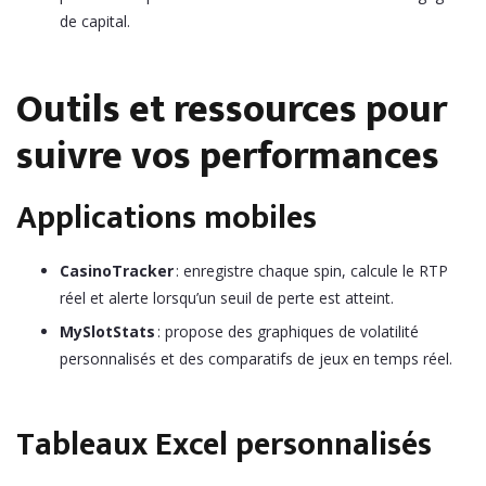
de capital.
Outils et ressources pour
suivre vos performances
Applications mobiles
CasinoTracker
: enregistre chaque spin, calcule le RTP
réel et alerte lorsqu’un seuil de perte est atteint.
MySlotStats
: propose des graphiques de volatilité
personnalisés et des comparatifs de jeux en temps réel.
Tableaux Excel personnalisés