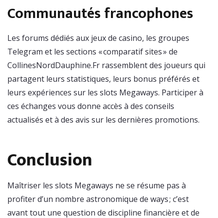
Communautés francophones
Les forums dédiés aux jeux de casino, les groupes
Telegram et les sections « comparatif sites » de
CollinesNordDauphine.Fr rassemblent des joueurs qui
partagent leurs statistiques, leurs bonus préférés et
leurs expériences sur les slots Megaways. Participer à
ces échanges vous donne accès à des conseils
actualisés et à des avis sur les dernières promotions.
Conclusion
Maîtriser les slots Megaways ne se résume pas à
profiter d’un nombre astronomique de ways ; c’est
avant tout une question de discipline financière et de