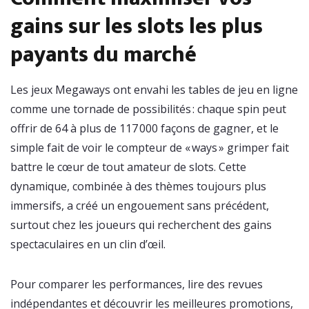
gains sur les slots les plus
payants du marché
Les jeux Megaways ont envahi les tables de jeu en ligne
comme une tornade de possibilités : chaque spin peut
offrir de 64 à plus de 117 000 façons de gagner, et le
simple fait de voir le compteur de « ways » grimper fait
battre le cœur de tout amateur de slots. Cette
dynamique, combinée à des thèmes toujours plus
immersifs, a créé un engouement sans précédent,
surtout chez les joueurs qui recherchent des gains
spectaculaires en un clin d’œil.
Pour comparer les performances, lire des revues
indépendantes et découvrir les meilleures promotions,