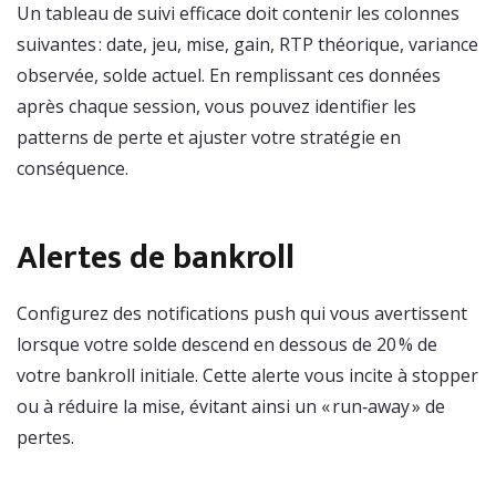
Un tableau de suivi efficace doit contenir les colonnes
suivantes : date, jeu, mise, gain, RTP théorique, variance
observée, solde actuel. En remplissant ces données
après chaque session, vous pouvez identifier les
patterns de perte et ajuster votre stratégie en
conséquence.
Alertes de bankroll
Configurez des notifications push qui vous avertissent
lorsque votre solde descend en dessous de 20 % de
votre bankroll initiale. Cette alerte vous incite à stopper
ou à réduire la mise, évitant ainsi un « run‑away » de
pertes.