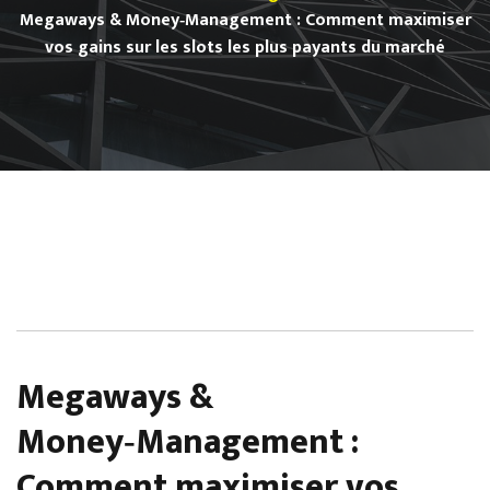
Megaways & Money‑Management : Comment maximiser
vos gains sur les slots les plus payants du marché
Megaways &
Money‑Management :
Comment maximiser vos