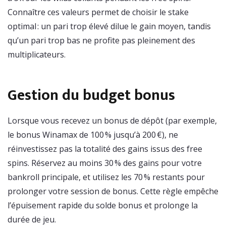
Connaître ces valeurs permet de choisir le stake
optimal : un pari trop élevé dilue le gain moyen, tandis
qu’un pari trop bas ne profite pas pleinement des
multiplicateurs.
Gestion du budget bonus
Lorsque vous recevez un bonus de dépôt (par exemple,
le bonus Winamax de 100 % jusqu’à 200 €), ne
réinvestissez pas la totalité des gains issus des free
spins. Réservez au moins 30 % des gains pour votre
bankroll principale, et utilisez les 70 % restants pour
prolonger votre session de bonus. Cette règle empêche
l’épuisement rapide du solde bonus et prolonge la
durée de jeu.