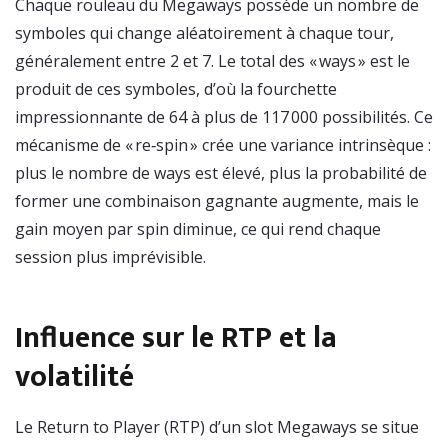
Chaque rouleau du Megaways possède un nombre de
symboles qui change aléatoirement à chaque tour,
généralement entre 2 et 7. Le total des « ways » est le
produit de ces symboles, d’où la fourchette
impressionnante de 64 à plus de 117 000 possibilités. Ce
mécanisme de « re‑spin » crée une variance intrinsèque :
plus le nombre de ways est élevé, plus la probabilité de
former une combinaison gagnante augmente, mais le
gain moyen par spin diminue, ce qui rend chaque
session plus imprévisible.
Influence sur le RTP et la
volatilité
Le Return to Player (RTP) d’un slot Megaways se situe