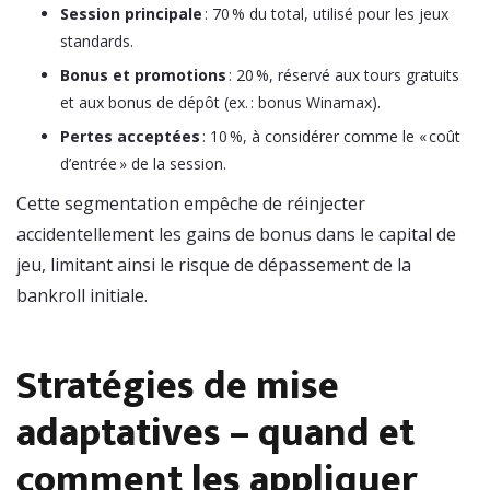
Session principale
: 70 % du total, utilisé pour les jeux
standards.
Bonus et promotions
: 20 %, réservé aux tours gratuits
et aux bonus de dépôt (ex. : bonus Winamax).
Pertes acceptées
: 10 %, à considérer comme le « coût
d’entrée » de la session.
Cette segmentation empêche de réinjecter
accidentellement les gains de bonus dans le capital de
jeu, limitant ainsi le risque de dépassement de la
bankroll initiale.
Stratégies de mise
adaptatives – quand et
comment les appliquer