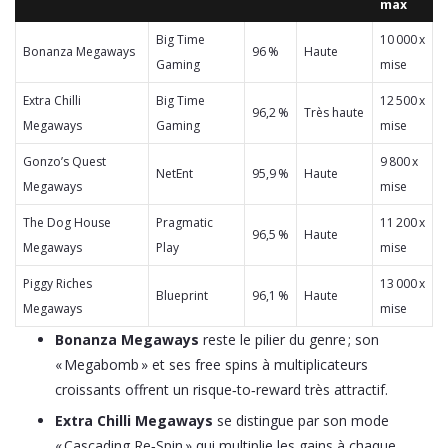
max
Big Time
10 000 x
Bonanza Megaways
96 %
Haute
Gaming
mise
Extra Chilli
Big Time
12 500 x
96,2 %
Très haute
Megaways
Gaming
mise
Gonzo’s Quest
9 800 x
NetEnt
95,9 %
Haute
Megaways
mise
The Dog House
Pragmatic
11 200 x
96,5 %
Haute
Megaways
Play
mise
Piggy Riches
13 000 x
Blueprint
96,1 %
Haute
Megaways
mise
Bonanza Megaways
reste le pilier du genre ; son
« Megabomb » et ses free spins à multiplicateurs
croissants offrent un risque‑to‑reward très attractif.
Extra Chilli Megaways
se distingue par son mode
« Cascading Re‑Spin » qui multiplie les gains à chaque