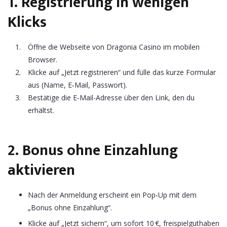
1. Registrierung in wenigen
Klicks
Öffne die Webseite von Dragonia Casino im mobilen
Browser.
Klicke auf „Jetzt registrieren“ und fülle das kurze Formular
aus (Name, E‑Mail, Passwort).
Bestätige die E‑Mail-Adresse über den Link, den du
erhältst.
2. Bonus ohne Einzahlung
aktivieren
Nach der Anmeldung erscheint ein Pop‑Up mit dem
„Bonus ohne Einzahlung“.
Klicke auf „Jetzt sichern“, um sofort 10 €, freispielguthaben