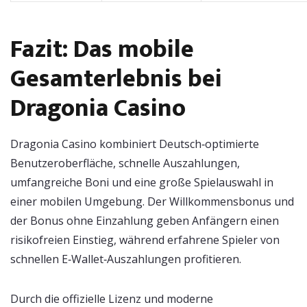
Fazit: Das mobile
Gesamterlebnis bei
Dragonia Casino
Dragonia Casino kombiniert Deutsch‑optimierte
Benutzeroberfläche, schnelle Auszahlungen,
umfangreiche Boni und eine große Spielauswahl in
einer mobilen Umgebung. Der Willkommensbonus und
der Bonus ohne Einzahlung geben Anfängern einen
risikofreien Einstieg, während erfahrene Spieler von
schnellen E‑Wallet‑Auszahlungen profitieren.
Durch die offizielle Lizenz und moderne