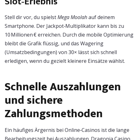
Slot‑Erlebnis
Stell dir vor, du spielst
Mega Moolah
auf deinem
Smartphone. Der Jackpot‑Multiplikator kann bis zu
10 Millionen € erreichen. Durch die mobile Optimierung
bleibt die Grafik flüssig, und das Wagering
(Umsatzbedingungen) von 30× lässt sich schnell
erledigen, wenn du gezielt kleinere Einsätze wählst.
Schnelle Auszahlungen
und sichere
Zahlungsmethoden
Ein häufiges Ärgernis bei Online‑Casinos ist die lange
Bearbeitungszeit bei Auszahlungen. Dragonia Casino