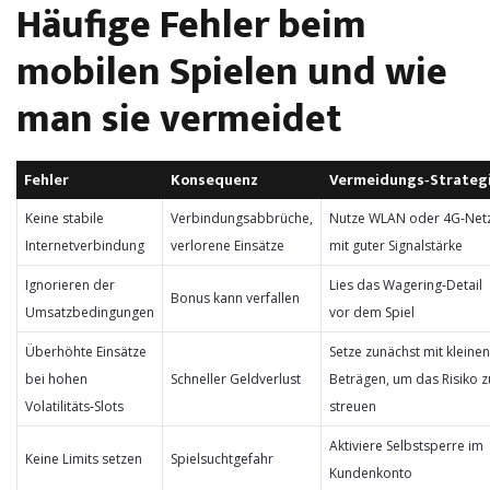
Häufige Fehler beim
mobilen Spielen und wie
man sie vermeidet
Fehler
Konsequenz
Vermeidungs‑Strateg
Keine stabile
Verbindungsabbrüche,
Nutze WLAN oder 4G‑Net
Internetverbindung
verlorene Einsätze
mit guter Signalstärke
Ignorieren der
Lies das Wagering‑Detail
Bonus kann verfallen
Umsatzbedingungen
vor dem Spiel
Überhöhte Einsätze
Setze zunächst mit kleinen
bei hohen
Schneller Geldverlust
Beträgen, um das Risiko z
Volatilitäts‑Slots
streuen
Aktiviere Selbstsperre im
Keine Limits setzen
Spielsuchtgefahr
Kundenkonto