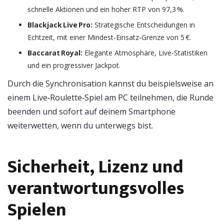
schnelle Aktionen und ein hoher RTP von 97,3 %.
Blackjack Live Pro:
Strategische Entscheidungen in
Echtzeit, mit einer Mindest-Einsatz‑Grenze von 5 €.
Baccarat Royal:
Elegante Atmosphäre, Live‑Statistiken
und ein progressiver Jackpot.
Durch die Synchronisation kannst du beispielsweise an
einem Live‑Roulette‑Spiel am PC teilnehmen, die Runde
beenden und sofort auf deinem Smartphone
weiterwetten, wenn du unterwegs bist.
Sicherheit, Lizenz und
verantwortungsvolles
Spielen