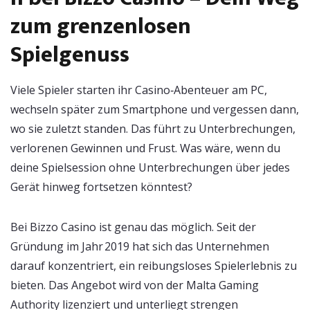
zum grenzenlosen
Spielgenuss
Viele Spieler starten ihr Casino‑Abenteuer am PC,
wechseln später zum Smartphone und vergessen dann,
wo sie zuletzt standen. Das führt zu Unterbrechungen,
verlorenen Gewinnen und Frust. Was wäre, wenn du
deine Spielsession ohne Unterbrechungen über jedes
Gerät hinweg fortsetzen könntest?
Bei Bizzo Casino ist genau das möglich. Seit der
Gründung im Jahr 2019 hat sich das Unternehmen
darauf konzentriert, ein reibungsloses Spielerlebnis zu
bieten. Das Angebot wird von der Malta Gaming
Authority lizenziert und unterliegt strengen