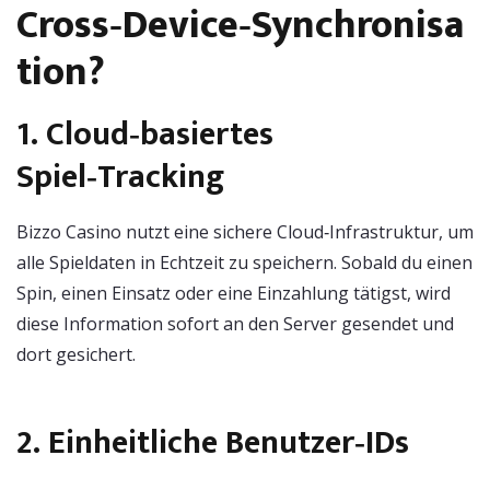
Cross‑Device‑Synchronisa
tion?
1. Cloud‑basiertes
Spiel‑Tracking
Bizzo Casino nutzt eine sichere Cloud‑Infrastruktur, um
alle Spieldaten in Echtzeit zu speichern. Sobald du einen
Spin, einen Einsatz oder eine Einzahlung tätigst, wird
diese Information sofort an den Server gesendet und
dort gesichert.
2. Einheitliche Benutzer‑IDs