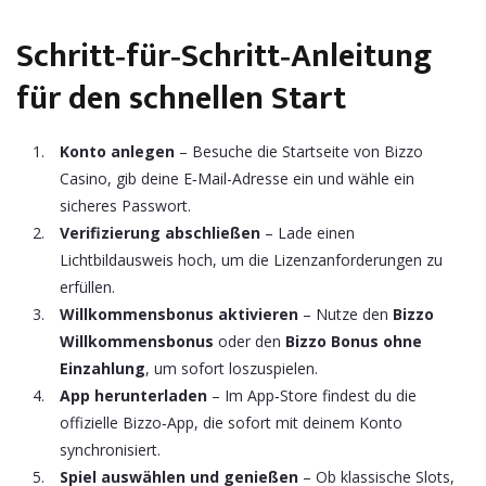
Schritt‑für‑Schritt‑Anleitung
für den schnellen Start
Konto anlegen
– Besuche die Startseite von Bizzo
Casino, gib deine E‑Mail-Adresse ein und wähle ein
sicheres Passwort.
Verifizierung abschließen
– Lade einen
Lichtbildausweis hoch, um die Lizenzanforderungen zu
erfüllen.
Willkommensbonus aktivieren
– Nutze den
Bizzo
Willkommensbonus
oder den
Bizzo Bonus ohne
Einzahlung
, um sofort loszuspielen.
App herunterladen
– Im App‑Store findest du die
offizielle Bizzo‑App, die sofort mit deinem Konto
synchronisiert.
Spiel auswählen und genießen
– Ob klassische Slots,