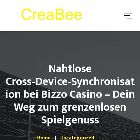
Nahtlose
Cross‑Device‑Synchronisat
ion bei Bizzo Casino – Dein
Weg zum grenzenlosen
Spielgenuss
Home
Uncategorized