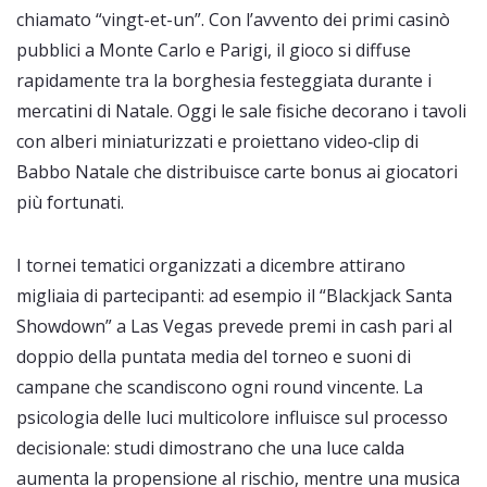
chiamato “vingt-et-un”. Con l’avvento dei primi casinò
pubblici a Monte Carlo e Parigi, il gioco si diffuse
rapidamente tra la borghesia festeggiata durante i
mercatini di Natale. Oggi le sale fisiche decorano i tavoli
con alberi miniaturizzati e proiettano video‑clip di
Babbo Natale che distribuisce carte bonus ai giocatori
più fortunati.
I tornei tematici organizzati a dicembre attirano
migliaia di partecipanti: ad esempio il “Blackjack Santa
Showdown” a Las Vegas prevede premi in cash pari al
doppio della puntata media del torneo e suoni di
campane che scandiscono ogni round vincente. La
psicologia delle luci multicolore influisce sul processo
decisionale: studi dimostrano che una luce calda
aumenta la propensione al rischio, mentre una musica