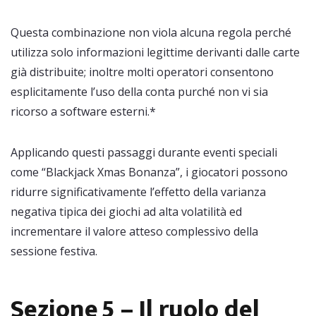
Questa combinazione non viola alcuna regola perché
utilizza solo informazioni legittime derivanti dalle carte
già distribuite; inoltre molti operatori consentono
esplicitamente l’uso della conta purché non vi sia
ricorso a software esterni.*
Applicando questi passaggi durante eventi speciali
come “Blackjack Xmas Bonanza”, i giocatori possono
ridurre significativamente l’effetto della varianza
negativa tipica dei giochi ad alta volatilità ed
incrementare il valore atteso complessivo della
sessione festiva.
Sezione 5 – Il ruolo del