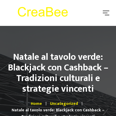
Natale al tavolo verde:
Blackjack con Cashback –
Tradizioni culturali e
strategie vincenti
Home
Uncategorized
Natale al tavolo verde: Blackjack con Cashback –