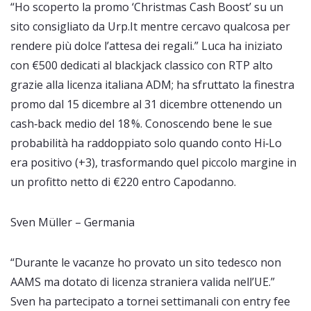
“Ho scoperto la promo ‘Christmas Cash Boost’ su un
sito consigliato da Urp.It mentre cercavo qualcosa per
rendere più dolce l’attesa dei regali.” Luca ha iniziato
con €500 dedicati al blackjack classico con RTP alto
grazie alla licenza italiana ADM; ha sfruttato la finestra
promo dal 15 dicembre al 31 dicembre ottenendo un
cash‑back medio del 18 %. Conoscendo bene le sue
probabilità ha raddoppiato solo quando conto Hi‑Lo
era positivo (+3), trasformando quel piccolo margine in
un profitto netto di €220 entro Capodanno.
Sven Müller – Germania
“Durante le vacanze ho provato un sito tedesco non
AAMS ma dotato di licenza straniera valida nell’UE.”
Sven ha partecipato a tornei settimanali con entry fee