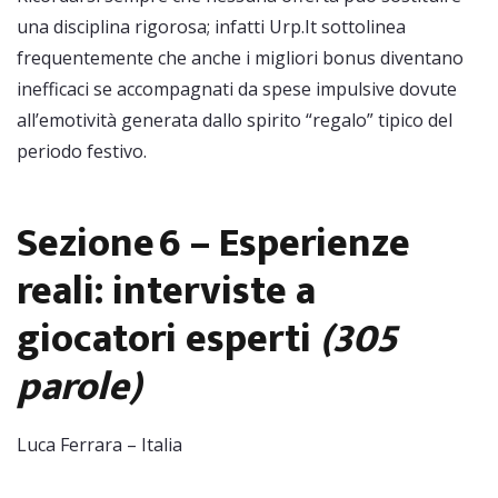
una disciplina rigorosa; infatti Urp.It sottolinea
frequentemente che anche i migliori bonus diventano
inefficaci se accompagnati da spese impulsive dovute
all’emotività generata dallo spirito “regalo” tipico del
periodo festivo.
Sezione 6 – Esperienze
reali: interviste a
giocatori esperti
(305
parole)
Luca Ferrara – Italia