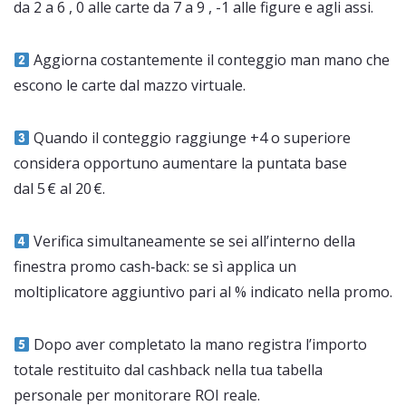
da 2 a 6 , 0 alle carte da 7 a 9 , -1 alle figure e agli assi.
Aggiorna costantemente il conteggio man mano che
escono le carte dal mazzo virtuale.
Quando il conteggio raggiunge +4 o superiore
considera opportuno aumentare la puntata base
dal 5 € al 20 €.
Verifica simultaneamente se sei all’interno della
finestra promo cash‑back: se sì applica un
moltiplicatore aggiuntivo pari al % indicato nella promo.
Dopo aver completato la mano registra l’importo
totale restituito dal cashback nella tua tabella
personale per monitorare ROI reale.