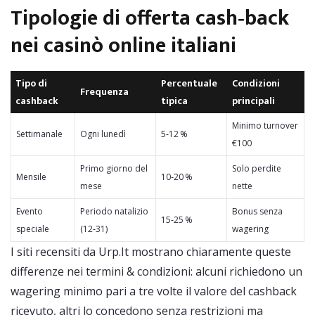
Tipologie di offerta cash‑back
nei casinò online italiani
Tipo di
Percentuale
Condizioni
Frequenza
cashback
tipica
principali
Minimo turnover
Settimanale
Ogni lunedì
5‑12 %
€100
Primo giorno del
Solo perdite
Mensile
10‑20 %
mese
nette
Evento
Periodo natalizio
Bonus senza
15‑25 %
speciale
(12‑31)
wagering
I siti recensiti da Urp.It mostrano chiaramente queste
differenze nei termini & condizioni: alcuni richiedono un
wagering minimo pari a tre volte il valore del cashback
ricevuto, altri lo concedono senza restrizioni ma