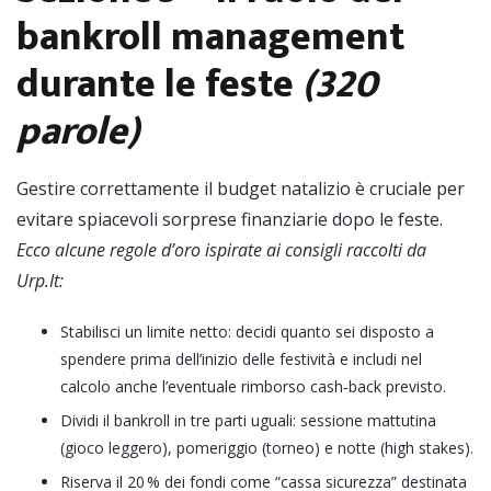
bankroll management
durante le feste
(320
parole)
Gestire correttamente il budget natalizio è cruciale per
evitare spiacevoli sorprese finanziarie dopo le feste.
Ecco alcune regole d’oro ispirate ai consigli raccolti da
Urp.It:
Stabilisci un limite netto: decidi quanto sei disposto a
spendere prima dell’inizio delle festività e includi nel
calcolo anche l’eventuale rimborso cash‑back previsto.
Dividi il bankroll in tre parti uguali: sessione mattutina
(gioco leggero), pomeriggio (torneo) e notte (high stakes).
Riserva il 20 % dei fondi come “cassa sicurezza” destinata