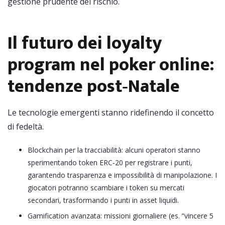
gestione prudente del rischio.
Il futuro dei loyalty
program nel poker online:
tendenze post‑Natale
Le tecnologie emergenti stanno ridefinendo il concetto
di fedeltà.
Blockchain per la tracciabilità: alcuni operatori stanno
sperimentando token ERC‑20 per registrare i punti,
garantendo trasparenza e impossibilità di manipolazione. I
giocatori potranno scambiare i token su mercati
secondari, trasformando i punti in asset liquidi.
Gamification avanzata: missioni giornaliere (es. “vincere 5