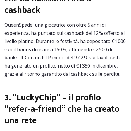
cashback
QueenSpade, una giocatrice con oltre 5 anni di
esperienza, ha puntato sul cashback del 12 % offerto al
livello platino. Durante le festività, ha depositato €1 000
con il bonus di ricarica 150 %, ottenendo €2 500 di
bankroll. Con un RTP medio del 97,2 % sui tavoli cash,
ha generato un profitto netto di €1 350 in dicembre,
grazie al ritorno garantito dal cashback sulle perdite.
3. “LuckyChip” – il profilo
“refer‑a‑friend” che ha creato
una rete