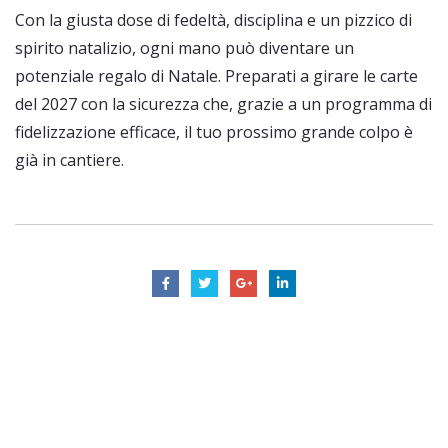
Con la giusta dose di fedeltà, disciplina e un pizzico di
spirito natalizio, ogni mano può diventare un
potenziale regalo di Natale. Preparati a girare le carte
del 2027 con la sicurezza che, grazie a un programma di
fidelizzazione efficace, il tuo prossimo grande colpo è
già in cantiere.