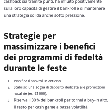
cashback sia tramite punti, ha influito positivamente
sulla loro capacità di gestire il bankroll e di mantenere
una strategia solida anche sotto pressione.
Strategie per
massimizzare i benefici
dei programmi di fedeltà
durante le feste
Pianifica il bankroll in anticipo
Stabilisci una soglia di deposito dedicata alle promozioni
natalizie (es. €1 000).
Riserva il 30 % del bankroll per tornei a buy‑in alto,
il resto per cash game a bassa volatilità.