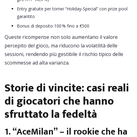
Entry gratuite per tornei “Holiday‑Special” con prize pool
garantito
Bonus di deposito 100 % fino a €500
Queste ricompense non solo aumentano il valore
percepito del gioco, ma riducono la volatilità delle
sessioni, rendendo più gestibile il rischio tipico delle
scommesse ad alta varianza.
Storie di vincite: casi reali
di giocatori che hanno
sfruttato la fedeltà
1. “AceMilan” – il rookie che ha