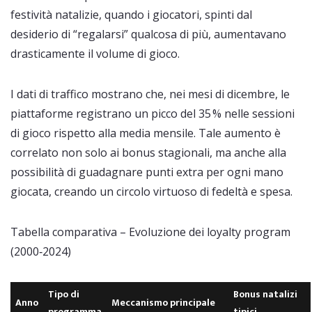
festività natalizie, quando i giocatori, spinti dal
desiderio di “regalarsi” qualcosa di più, aumentavano
drasticamente il volume di gioco.
I dati di traffico mostrano che, nei mesi di dicembre, le
piattaforme registrano un picco del 35 % nelle sessioni
di gioco rispetto alla media mensile. Tale aumento è
correlato non solo ai bonus stagionali, ma anche alla
possibilità di guadagnare punti extra per ogni mano
giocata, creando un circolo virtuoso di fedeltà e spesa.
Tabella comparativa – Evoluzione dei loyalty program
(2000‑2024)
Tipo di
Bonus natalizi
Anno
Meccanismo principale
programma
tipici