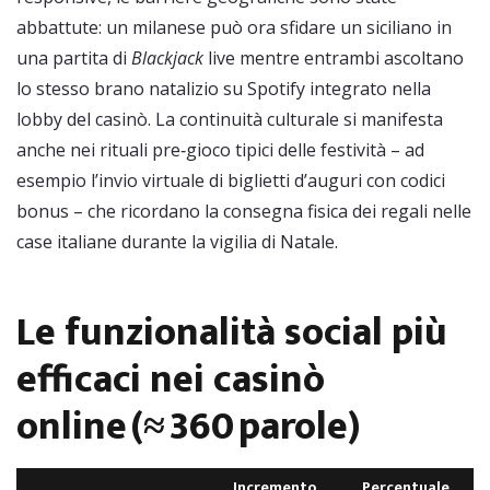
abbattute: un milanese può ora sfidare un siciliano in
una partita di
Blackjack
live mentre entrambi ascoltano
lo stesso brano natalizio su Spotify integrato nella
lobby del casinò. La continuità culturale si manifesta
anche nei rituali pre‑gioco tipici delle festività – ad
esempio l’invio virtuale di biglietti d’auguri con codici
bonus – che ricordano la consegna fisica dei regali nelle
case italiane durante la vigilia di Natale.
Le funzionalità social più
efficaci nei casinò
online (≈ 360 parole)
Incremento
Percentuale