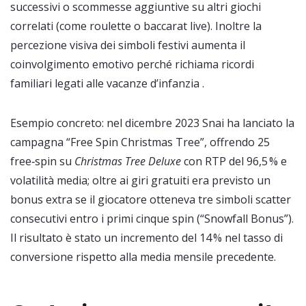
successivi o scommesse aggiuntive su altri giochi
correlati (come roulette o baccarat live). Inoltre la
percezione visiva dei simboli festivi aumenta il
coinvolgimento emotivo perché richiama ricordi
familiari legati alle vacanze d’infanzia .
Esempio concreto: nel dicembre 2023 Snai ha lanciato la
campagna “Free Spin Christmas Tree”, offrendo 25
free‑spin su
Christmas Tree Deluxe
con RTP del 96,5 % e
volatilità media; oltre ai giri gratuiti era previsto un
bonus extra se il giocatore otteneva tre simboli scatter
consecutivi entro i primi cinque spin (“Snowfall Bonus”).
Il risultato è stato un incremento del 14 % nel tasso di
conversione rispetto alla media mensile precedente.