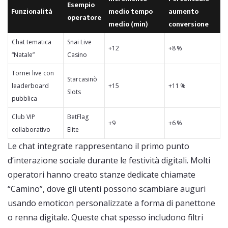
Esempio
Funzionalità
medio tempo
aumento
operatore
medio (min)
conversione
Chat tematica
Snai Live
+12
+8 %
“Natale”
Casino
Tornei live con
Starcasinò
leaderboard
+15
+11 %
Slots
pubblica
Club VIP
BetFlag
+9
+6 %
collaborativo
Elite
Le chat integrate rappresentano il primo punto
d’interazione sociale durante le festività digitali. Molti
operatori hanno creato stanze dedicate chiamate
“Camino”, dove gli utenti possono scambiare auguri
usando emoticon personalizzate a forma di panettone
o renna digitale. Queste chat spesso includono filtri