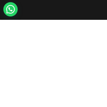
Etiam consequat sem ullamcorper, euismod metus sit
amet, tristique justo. Vestibulum mattis, nisi ut faucibus
commodo, risus ex commodo.
+961-3-844008
Round-the-clock