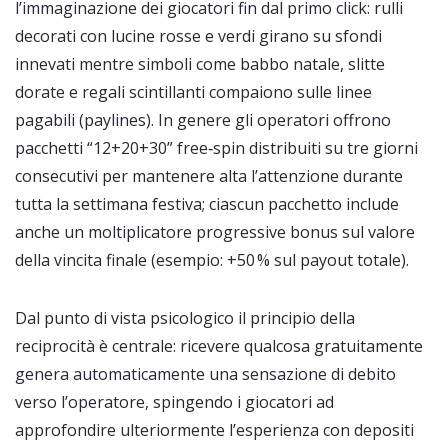
l’immaginazione dei giocatori fin dal primo click: rulli
decorati con lucine rosse e verdi girano su sfondi
innevati mentre simboli come babbo natale, slitte
dorate e regali scintillanti compaiono sulle linee
pagabili (paylines). In genere gli operatori offrono
pacchetti “12+20+30” free‑spin distribuiti su tre giorni
consecutivi per mantenere alta l’attenzione durante
tutta la settimana festiva; ciascun pacchetto include
anche un moltiplicatore progressive bonus sul valore
della vincita finale (esempio: +50 % sul payout totale).
Dal punto di vista psicologico il principio della
reciprocità è centrale: ricevere qualcosa gratuitamente
genera automaticamente una sensazione di debito
verso l’operatore, spingendo i giocatori ad
approfondire ulteriormente l’esperienza con depositi