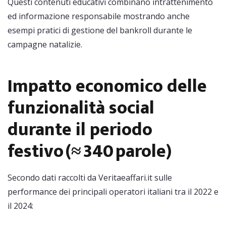
Questi contenuti educativi combinano intrattenimento
ed informazione responsabile mostrando anche
esempi pratici di gestione del bankroll durante le
campagne natalizie.
Impatto economico delle
funzionalità social
durante il periodo
festivo (≈ 340 parole)
Secondo dati raccolti da Veritaeaffari.it sulle
performance dei principali operatori italiani tra il 2022 e
il 2024: