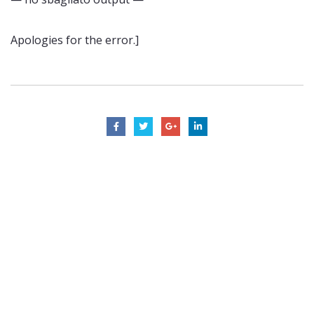
Apologies for the error.]