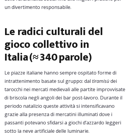
un divertimento responsabile.
Le radici culturali del
gioco collettivo in
Italia (≈ 340 parole)
Le piazze italiane hanno sempre ospitato forme di
intrattenimento basate sul gruppo: dal
tiramisù
dei
tarocchi nei mercati medievali alle partite improvvisate
di briscola negli angoli dei bar post‑lavoro. Durante il
periodo natalizio queste attività si intensificavano
grazie alla presenza di mercatini illuminati dove i
passanti potevano sfidarsi a giochi d’azzardo leggeri
sotto la neve artificiale delle luminarie.