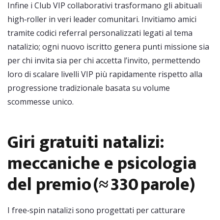
Infine i Club VIP collaborativi trasformano gli abituali
high‑roller in veri leader comunitari. Invitiamo amici
tramite codici referral personalizzati legati al tema
natalizio; ogni nuovo iscritto genera punti missione sia
per chi invita sia per chi accetta l’invito, permettendo
loro di scalare livelli VIP più rapidamente rispetto alla
progressione tradizionale basata su volume
scommesse unico.
Giri gratuiti natalizi:
meccaniche e psicologia
del premio (≈ 330 parole)
I free‑spin natalizi sono progettati per catturare