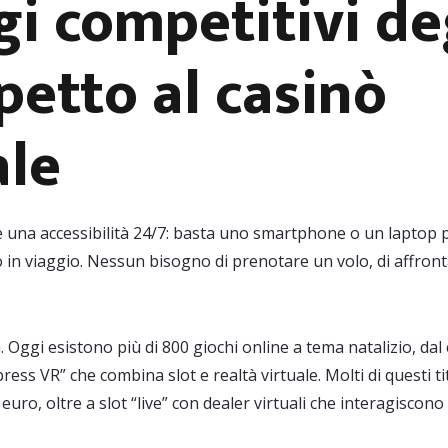
i competitivi deg
petto al casinò
ale
re una accessibilità 24/7: basta uno smartphone o un laptop 
n viaggio. Nessun bisogno di prenotare un volo, di affrontar
. Oggi esistono più di 800 giochi online a tema natalizio, dal 
press VR” che combina slot e realtà virtuale. Molti di questi t
euro, oltre a slot “live” con dealer virtuali che interagiscono