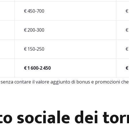
€ 450‑700
€
€ 200‑300
€
€ 150‑250
€
€ 1 600‑2 450
€
€, senza contare il valore aggiunto di bonus e promozioni c
to sociale dei tor