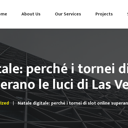
ome
About Us
Our Services
Projects
ale: perché i tornei d
erano le luci di Las V
ized
Natale digitale: perché i tornei di slot online superan