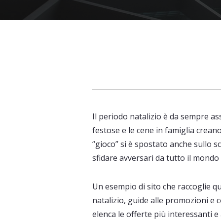
Il periodo natalizio è da sempre ass
festose e le cene in famiglia creano
“gioco” si è spostato anche sullo sc
sfidare avversari da tutto il mondo
Un esempio di sito che raccoglie qu
natalizio, guide alle promozioni e c
elenca le offerte più interessanti e