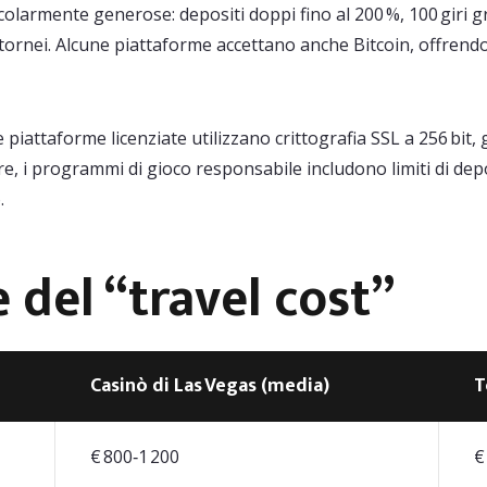
larmente generose: depositi doppi fino al 200 %, 100 giri grat
i tornei. Alcune piattaforme accettano anche Bitcoin, offren
le piattaforme licenziate utilizzano crittografia SSL a 256 b
tre, i programmi di gioco responsabile includono limiti di de
.
 del “travel cost”
Casinò di Las Vegas (media)
T
€ 800‑1 200
€