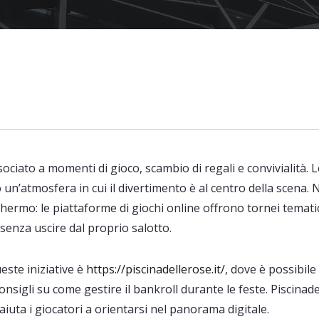
ociato a momenti di gioco, scambio di regali e convivialità. L
 un’atmosfera in cui il divertimento è al centro della scena. Ne
hermo: le piattaforme di giochi online offrono tornei tematici
 senza uscire dal proprio salotto.
este iniziative è
https://piscinadellerose.it/
, dove è possibile
onsigli su come gestire il bankroll durante le feste. Piscina
 aiuta i giocatori a orientarsi nel panorama digitale.