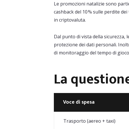
Le promozioni natalizie sono partico
cashback del 10 % sulle perdite de
in criptovaluta.
Dal punto di vista della sicurezza, 
protezione dei dati personali. Inol
di monitoraggio del tempo di gioco
La questione
Voce di spesa
Trasporto (aereo + taxi)