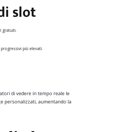
i slot
 gratuiti.
rogressivi più elevati.
ori di vedere in tempo reale le
dge personalizzati, aumentando la