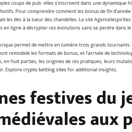
les coups de pub : elles s’inscrivent dans une dynamique hi
estifs. Pour comprendre comment les bonus de fin d’année o
it les dés à la lueur des chandelles. Le site Agencelespirites
s en ligne à décrypter ces évolutions sans se perdre dans le
torique permet de mettre en lumière trois grands tournants :
 ont remodelé les formats de bonus, et l’arrivée de technolo
en huit parties, les origines de ces pratiques, leurs mutati
ir. Explore
crypto betting sites
for additional insights.
ines festives du j
médiévales aux 