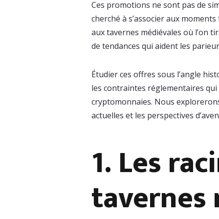
Ces promotions ne sont pas de simp
cherché à s’associer aux moments f
aux tavernes médiévales où l’on tira
de tendances qui aident les parieur
Étudier ces offres sous l’angle his
les contraintes réglementaires qui
cryptomonnaies. Nous explorerons, 
actuelles et les perspectives d’aven
1. Les rac
tavernes 