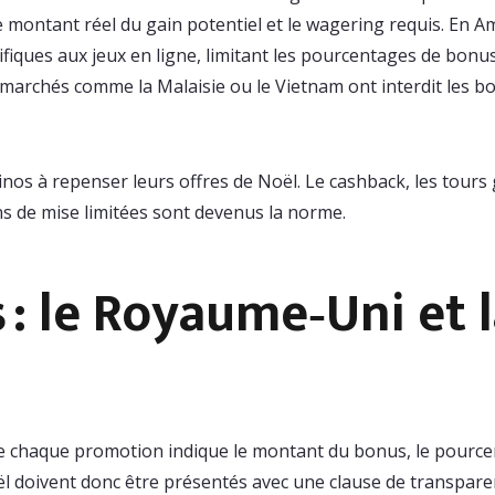
e montant réel du gain potentiel et le wagering requis. En A
cifiques aux jeux en ligne, limitant les pourcentages de bon
ns marchés comme la Malaisie ou le Vietnam ont interdit les 
sinos à repenser leurs offres de Noël. Le cashback, les tours
ns de mise limitées sont devenus la norme.
 : le Royaume‑Uni et 
chaque promotion indique le montant du bonus, le pourcen
l doivent donc être présentés avec une clause de transparenc