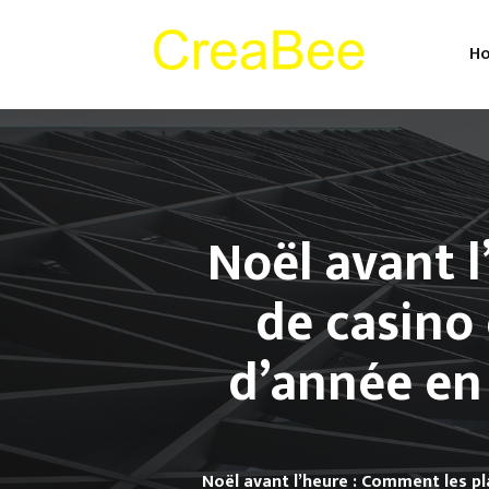
H
Noël avant 
de casino 
d’année en 
Noël avant l’heure : Comment les pl