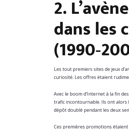
2. L’avèn
dans les 
(1990‑200
Les tout premiers sites de jeux d’
curiosité. Les offres étaient rudi
Avec le boom d’Internet à la fin d
trafic incontournable. Ils ont alo
dépôt doublé pendant les deux se
Ces premières promotions étaient pe