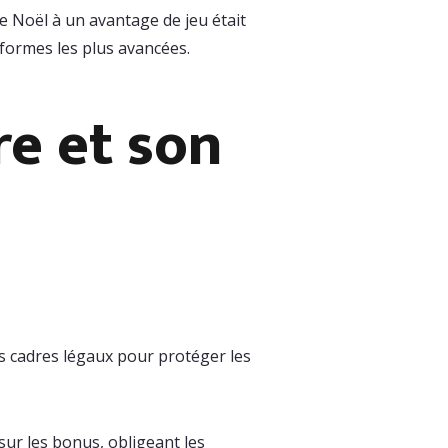
e Noël à un avantage de jeu était
eformes les plus avancées.
re et son
s cadres légaux pour protéger les
sur les bonus, obligeant les