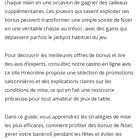
chaque main en une occasion de gagner des cadeaux
supplémentaires. Les joueurs qui savent exploiter ces
bonus peuvent transformer une simple soirée de Noël
en une véritable chasse au trésor, avec des gains qui
dépassent parfois le jackpot habituel du jeu.
Pour découvrir les meilleures offres de bonus et lire
des avis d’experts, consultez notre
casino en ligne avis
.
Le site Hreonline propose une sélection de promotions
saisonnières et des explications claires sur les
conditions de mise, ce qui en fait une ressource
précieuse pour tout amateur de jeux de table.
Dans ce guide, vous apprendrez les stratégies de mise
les plus efficaces, comment profiter des bonus de Noël,
gérer votre bankroll pendant les fêtes et éviter les