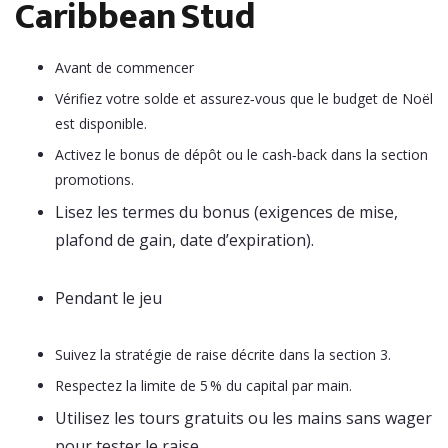
Caribbean Stud
Avant de commencer
Vérifiez votre solde et assurez‑vous que le budget de Noël
est disponible.
Activez le bonus de dépôt ou le cash‑back dans la section
promotions.
Lisez les termes du bonus (exigences de mise,
plafond de gain, date d’expiration).
Pendant le jeu
Suivez la stratégie de raise décrite dans la section 3.
Respectez la limite de 5 % du capital par main.
Utilisez les tours gratuits ou les mains sans wager
pour tester le raise.