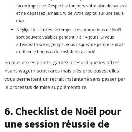
façon impulsive. Respectez toujours votre plan de bankroll
et ne dépassez jamais 5 % de votre capital sur une seule
main.
Négliger les limites de temps : Les promotions de Noël
sont souvent valables pendant 7 à 14 jours. Si vous
attendez trop longtemps, vous risquez de perdre le droit
d’utiliser le bonus ou le cash‑back associé.
En plus de ces points, gardez à l’esprit que les offres
« sans wager » sont rares mais très précieuses ; elles
vous permettent un retrait instantané sans passer par
le processus de mise supplémentaire.
6. Checklist de Noël pour
une session réussie de