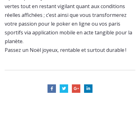
vertes tout en restant vigilant quant aux conditions
réelles affichées ; c’est ainsi que vous transformerez
votre passion pour le poker en ligne ou vos paris
sportifs via application mobile en acte tangible pour la
planète.
Passez un Noël joyeux, rentable et surtout durable !