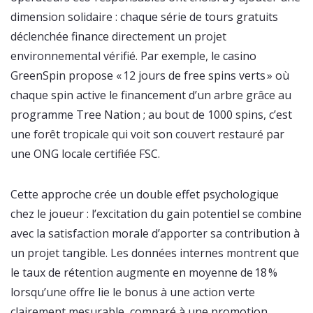
dimension solidaire : chaque série de tours gratuits
déclenchée finance directement un projet
environnemental vérifié. Par exemple, le casino
GreenSpin propose « 12 jours de free spins verts » où
chaque spin active le financement d’un arbre grâce au
programme Tree Nation ; au bout de 1000 spins, c’est
une forêt tropicale qui voit son couvert restauré par
une ONG locale certifiée FSC.
Cette approche crée un double effet psychologique
chez le joueur : l’excitation du gain potentiel se combine
avec la satisfaction morale d’apporter sa contribution à
un projet tangible. Les données internes montrent que
le taux de rétention augmente en moyenne de 18 %
lorsqu’une offre lie le bonus à une action verte
clairement mesurable, comparé à une promotion