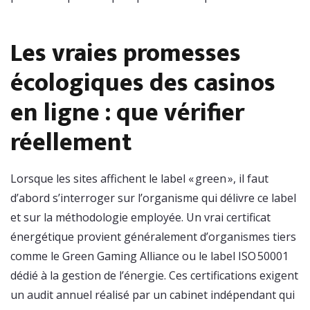
Les vraies promesses
écologiques des casinos
en ligne : que vérifier
réellement
Lorsque les sites affichent le label « green », il faut
d’abord s’interroger sur l’organisme qui délivre ce label
et sur la méthodologie employée. Un vrai certificat
énergétique provient généralement d’organismes tiers
comme le Green Gaming Alliance ou le label ISO 50001
dédié à la gestion de l’énergie. Ces certifications exigent
un audit annuel réalisé par un cabinet indépendant qui