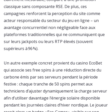
classique sans composante RSE. De plus, ces
campagnes renforcent la perception du site comme
acteur responsable du secteur du jeu en ligne – un
avantage concurrentiel non négligeable face aux
plateformes traditionnelles qui ne communiquent que
sur leurs jackpots ou leurs RTP élevés (souvent
supérieurs à 96 %).
Un autre exemple concret provient du casino EcoBet
qui associe ses free spins à une réduction directe du
carbone émis par ses serveurs pendant la période
festive : chaque tranche de 50 spins permet aux
techniciens d’ajuster dynamiquement la charge serveur
afin d’utiliser davantage l’énergie solaire disponible
pendant les journées claires d’hiver nordique. Le joueur