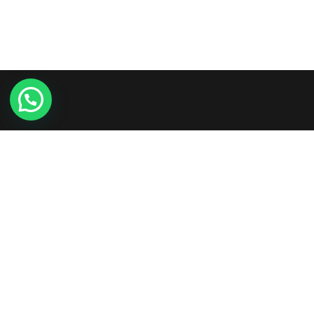
Etiam consequat sem ullamcorper, euismod metus sit
amet, tristique justo. Vestibulum mattis, nisi ut faucibus
commodo, risus ex commodo.