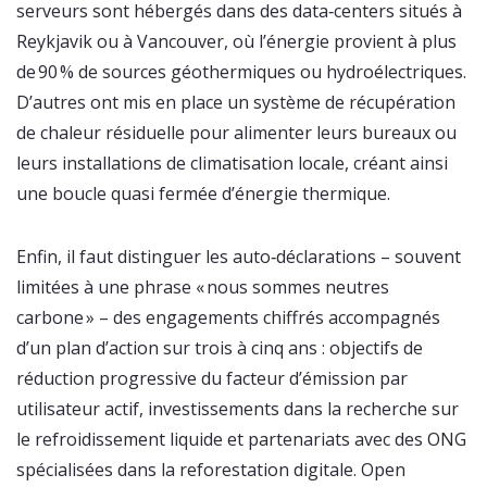
serveurs sont hébergés dans des data‑centers situés à
Reykjavik ou à Vancouver, où l’énergie provient à plus
de 90 % de sources géothermiques ou hydroélectriques.
D’autres ont mis en place un système de récupération
de chaleur résiduelle pour alimenter leurs bureaux ou
leurs installations de climatisation locale, créant ainsi
une boucle quasi fermée d’énergie thermique.
Enfin, il faut distinguer les auto‑déclarations – souvent
limitées à une phrase « nous sommes neutres
carbone » – des engagements chiffrés accompagnés
d’un plan d’action sur trois à cinq ans : objectifs de
réduction progressive du facteur d’émission par
utilisateur actif, investissements dans la recherche sur
le refroidissement liquide et partenariats avec des ONG
spécialisées dans la reforestation digitale. Open