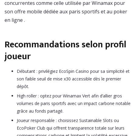
concurrentes comme celle utilisée par Winamax pour
son offre mobile dédiée aux paris sportifs et au poker
en ligne .
Recommandations selon profil
joueur
Débutant : privilégiez EcoSpin Casino pour sa simplicité et
son faible seuil de mise x30 accessible dès le premier
dépôt.
High roller : optez pour Winamax Vert afin d’allier gros
volumes de paris sportifs avec un impact carbone notable
grâce au fonds partagé.
Joueur responsable : choisissez Sustainable Slots ou
EcoPoker Club qui offrent transparence totale sur leurs
compensations carbone et limitent la volatilité excessive