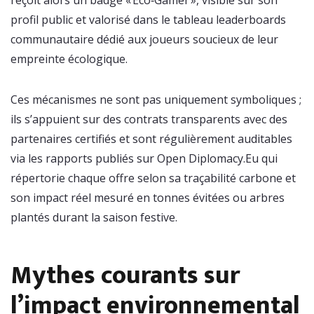
reçoit alors un badge « Eco‑Gamer », visible sur son
profil public et valorisé dans le tableau leaderboards
communautaire dédié aux joueurs soucieux de leur
empreinte écologique.
Ces mécanismes ne sont pas uniquement symboliques ;
ils s’appuient sur des contrats transparents avec des
partenaires certifiés et sont régulièrement auditables
via les rapports publiés sur Open Diplomacy.Eu qui
répertorie chaque offre selon sa traçabilité carbone et
son impact réel mesuré en tonnes évitées ou arbres
plantés durant la saison festive.
Mythes courants sur
l’impact environnemental