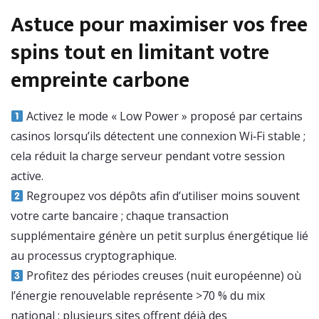
Astuce pour maximiser vos free
spins tout en limitant votre
empreinte carbone
Activez le mode « Low Power » proposé par certains
casinos lorsqu’ils détectent une connexion Wi‑Fi stable ;
cela réduit la charge serveur pendant votre session
active.
Regroupez vos dépôts afin d’utiliser moins souvent
votre carte bancaire ; chaque transaction
supplémentaire génère un petit surplus énergétique lié
au processus cryptographique.
Profitez des périodes creuses (nuit européenne) où
l’énergie renouvelable représente >70 % du mix
national ; plusieurs sites offrent déjà des