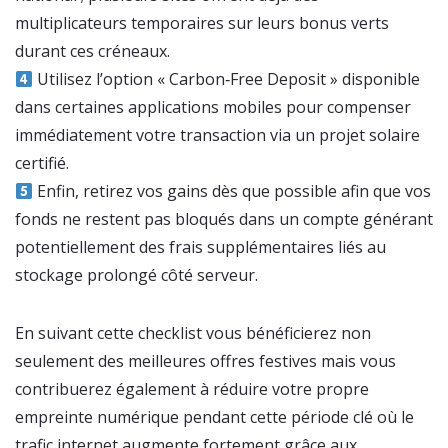
multiplicateurs temporaires sur leurs bonus verts
durant ces créneaux.
Utilisez l’option « Carbon‑Free Deposit » disponible
dans certaines applications mobiles pour compenser
immédiatement votre transaction via un projet solaire
certifié.
Enfin, retirez vos gains dès que possible afin que vos
fonds ne restent pas bloqués dans un compte générant
potentiellement des frais supplémentaires liés au
stockage prolongé côté serveur.
En suivant cette checklist vous bénéficierez non
seulement des meilleures offres festives mais vous
contribuerez également à réduire votre propre
empreinte numérique pendant cette période clé où le
trafic internet augmente fortement grâce aux