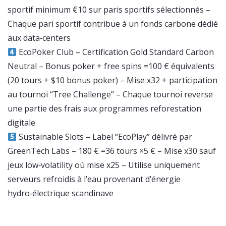
sportif minimum €10 sur paris sportifs sélectionnés –
Chaque pari sportif contribue à un fonds carbone dédié
aux data‑centers
EcoPoker Club – Certification Gold Standard Carbon
Neutral – Bonus poker + free spins =100 € équivalents
(20 tours + $10 bonus poker) – Mise x32 + participation
au tournoi “Tree Challenge” – Chaque tournoi reverse
une partie des frais aux programmes reforestation
digitale
Sustainable Slots – Label “EcoPlay” délivré par
GreenTech Labs – 180 € =36 tours ×5 € – Mise x30 sauf
jeux low‑volatility où mise x25 – Utilise uniquement
serveurs refroidis à l’eau provenant d’énergie
hydro‑électrique scandinave