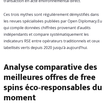
transaction en acte environnemental direct.
Ces trois mythes sont régulièrement démystifiés dans
les revues spécialisées publiées par Open Diplomacy.Eu
qui compile données chiffrées provenant d’audits
indépendants et compare systématiquement les
indicateurs RSE entre opérateurs traditionnels et ceux
labellisés verts depuis 2020 jusqu’à aujourd’hui.
Analyse comparative des
meilleures offres de free
spins éco‑responsables du
moment