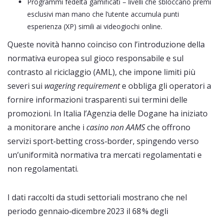
Programmi fedeltà gamificati – livelli che sbloccano premi
esclusivi man mano che l’utente accumula punti
esperienza (XP) simili ai videogiochi online.
Queste novità hanno coinciso con l’introduzione della
normativa europea sul gioco responsabile e sul
contrasto al riciclaggio (AML), che impone limiti più
severi sui
wagering requirement
e obbliga gli operatori a
fornire informazioni trasparenti sui termini delle
promozioni. In Italia l’Agenzia delle Dogane ha iniziato
a monitorare anche i
casino non AAMS
che offrono
servizi sport‑betting cross‑border, spingendo verso
un’uniformità normativa tra mercati regolamentati e
non regolamentati.
I dati raccolti da studi settoriali mostrano che nel
periodo gennaio‑dicembre 2023 il 68 % degli