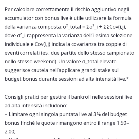
Per calcolare correttamente il rischio aggiuntivo negli
accumulator con bonus live è utile utilizzare la formula
della varianza composta: σ²_total = Σσ²_i + ΣΣCov(i,j),
dove σ²_i rappresenta la varianza dell’i-esima selezione
individuale e Cov(i,j) indica la covarianza tra coppie di
eventi correlati (es.: due partite dello stesso campionato
nello stesso weekend). Un valore σ_total elevato
suggerisce cautela nell’applicare grandi stake sul
budget bonus durante sessioni ad alta intensità live.*
Consigli pratici per gestire il bankroll nelle sessioni live
ad alta intensità includono:
– Limitare ogni singola puntata live al 3 % del budget
bonus finché le quote rimangono entro il range 1,50–
2,00;