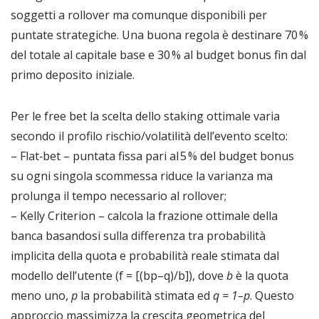
soggetti a rollover ma comunque disponibili per
puntate strategiche. Una buona regola è destinare 70 %
del totale al capitale base e 30 % al budget bonus fin dal
primo deposito iniziale.
Per le free bet la scelta dello staking ottimale varia
secondo il profilo rischio/volatilità dell’evento scelto:
– Flat‑bet – puntata fissa pari al 5 % del budget bonus
su ogni singola scommessa riduce la varianza ma
prolunga il tempo necessario al rollover;
– Kelly Criterion – calcola la frazione ottimale della
banca basandosi sulla differenza tra probabilità
implicita della quota e probabilità reale stimata dal
modello dell’utente (f = [(bp–q)/b]), dove
b
è la quota
meno uno,
p
la probabilità stimata ed
q = 1–p
. Questo
approccio massimizza la crescita geometrica del