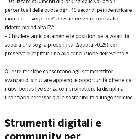
– Utilizzare strumenti di tracking delle variazioni
percentuali delle quote ogni 15 secondi per identificare
momenti “overpriced” dove intervenire con stake
ridotto ma ad alta EV;
– Chiudere anticipatamente le posizioni se la volatilità
supera una soglia predefinita (Δquota >0,25) per
preservare capitale fino alla conclusione dell’evento.*
Queste tecniche consentono agli scommettitori
avanzati di sfruttare appieno le opportunità offerte dai
nuovi bonus live senza compromettere la disciplina
finanziaria necessaria alla sostenibilità a lungo termine.​
Strumenti digitali e
community per