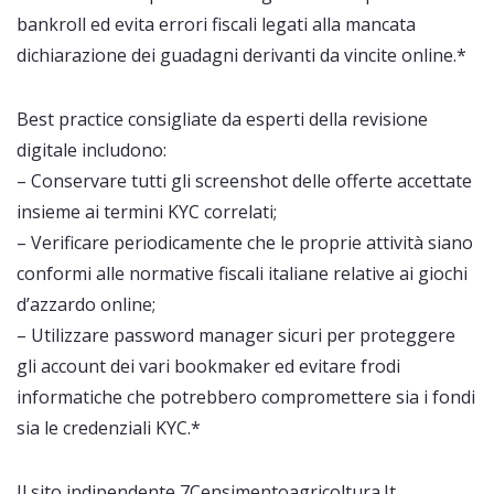
bankroll ed evita errori fiscali legati alla mancata
dichiarazione dei guadagni derivanti da vincite online.*
Best practice consigliate da esperti della revisione
digitale includono:
– Conservare tutti gli screenshot delle offerte accettate
insieme ai termini KYC correlati;
– Verificare periodicamente che le proprie attività siano
conformi alle normative fiscali italiane relative ai giochi
d’azzardo online;
– Utilizzare password manager sicuri per proteggere
gli account dei vari bookmaker ed evitare frodi
informatiche che potrebbero compromettere sia i fondi
sia le credenziali KYC.*
Il sito indipendente 7Censimentoagricoltura.It,