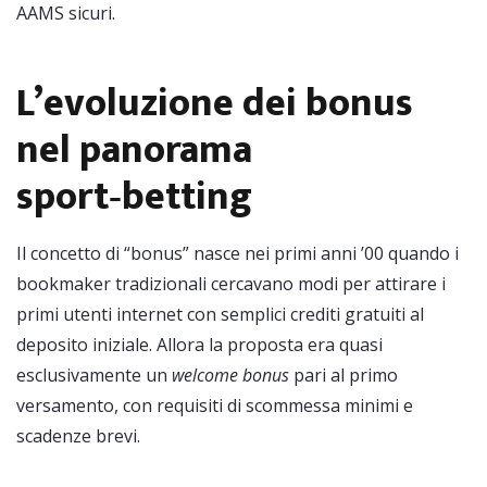
AAMS sicuri.
L’evoluzione dei bonus
nel panorama
sport‑betting
Il concetto di “bonus” nasce nei primi anni ’00 quando i
bookmaker tradizionali cercavano modi per attirare i
primi utenti internet con semplici crediti gratuiti al
deposito iniziale. Allora la proposta era quasi
esclusivamente un
welcome bonus
pari al primo
versamento, con requisiti di scommessa minimi e
scadenze brevi.