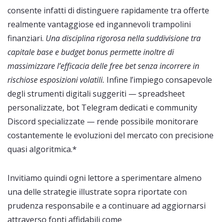
consente infatti di distinguere rapidamente tra offerte
realmente vantaggiose ed ingannevoli trampolini
finanziari.
Una disciplina rigorosa nella suddivisione tra
capitale base e budget bonus permette inoltre di
massimizzare l’efficacia delle free bet senza incorrere in
rischiose esposizioni volatili.
Infine l’impiego consapevole
degli strumenti digitali suggeriti — spreadsheet
personalizzate, bot Telegram dedicati e community
Discord specializzate — rende possibile monitorare
costantemente le evoluzioni del mercato con precisione
quasi algoritmica.*
Invitiamo quindi ogni lettore a sperimentare almeno
una delle strategie illustrate sopra riportate con
prudenza responsabile e a continuare ad aggiornarsi
attraverso fonti affidabili come