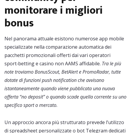
monitorare i migliori
bonus
Nel panorama attuale esistono numerose app mobile
specializzate nella comparazione automatica dei
pacchetti promozionali offerti dai vari operatori
sport‑betting e casino non AAMS affidabile.
Tra le più
note troviamo BonusScout, BetAlert e PromoRadar, tutte
dotate di funzioni push notification che avvisano
istantaneamente quando viene pubblicata una nuova
offerta “no deposit” o quando scade quella corrente su uno
specifico sport o mercato.
Un approccio ancora più strutturato prevede l’utilizzo
di spreadsheet personalizzate o bot Telegram dedicati