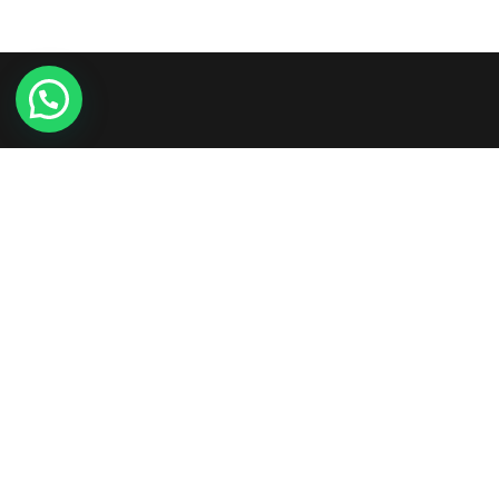
Etiam consequat sem ullamcorper, euismod metus sit
amet, tristique justo. Vestibulum mattis, nisi ut faucibus
commodo, risus ex commodo.