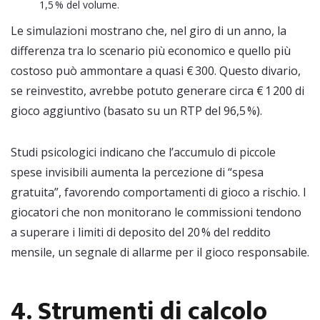
1,5 % del volume.
Le simulazioni mostrano che, nel giro di un anno, la
differenza tra lo scenario più economico e quello più
costoso può ammontare a quasi € 300. Questo divario,
se reinvestito, avrebbe potuto generare circa € 1 200 di
gioco aggiuntivo (basato su un RTP del 96,5 %).
Studi psicologici indicano che l’accumulo di piccole
spese invisibili aumenta la percezione di “spesa
gratuita”, favorendo comportamenti di gioco a rischio. I
giocatori che non monitorano le commissioni tendono
a superare i limiti di deposito del 20 % del reddito
mensile, un segnale di allarme per il gioco responsabile.
4. Strumenti di calcolo