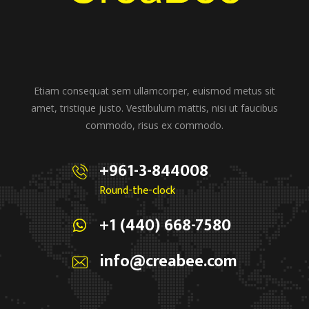
Etiam consequat sem ullamcorper, euismod metus sit
amet, tristique justo. Vestibulum mattis, nisi ut faucibus
commodo, risus ex commodo.
+961-3-844008
Round-the-clock
+1 (440) 668-7580
info@creabee.com