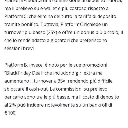
Platform A adotta una commissione di deposito ridotta,
ma il prelievo su e‑wallet è più costoso rispetto a
Platform C, che elimina del tutto la tariffa di deposito
tramite bonifico. Tuttavia, Platform C richiede un
turnover più basso (25×) e offre un bonus più piccolo, il
che lo rende adatto a giocatori che preferiscono
sessioni brevi.
Platform B, invece, è noto per le sue promozioni
“Black Friday Deal” che includono giri extra ma
aumentano il turnover a 35×, rendendo più difficile
sbloccare il cash‑out. Le commissioni su prelievo
bancario sono tra le più basse, ma il costo di deposito
al 2 % può incidere notevolmente su un bankroll di
€ 100.