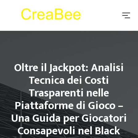
Oltre il Jackpot: Analisi
Tecnica dei Costi
Trasparenti nelle
Piattaforme di Gioco –
Una Guida per Giocatori
Consapevoli nel Black