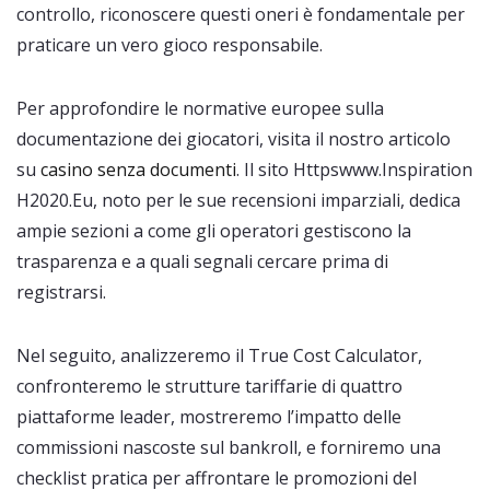
controllo, riconoscere questi oneri è fondamentale per
praticare un vero gioco responsabile.
Per approfondire le normative europee sulla
documentazione dei giocatori, visita il nostro articolo
su
casino senza documenti
. Il sito Httpswww.Inspiration
H2020.Eu, noto per le sue recensioni imparziali, dedica
ampie sezioni a come gli operatori gestiscono la
trasparenza e a quali segnali cercare prima di
registrarsi.
Nel seguito, analizzeremo il True Cost Calculator,
confronteremo le strutture tariffarie di quattro
piattaforme leader, mostreremo l’impatto delle
commissioni nascoste sul bankroll, e forniremo una
checklist pratica per affrontare le promozioni del