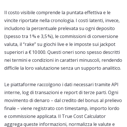
Il costo visibile comprende la puntata effettiva e le
vincite riportate nella cronologia. I costi latenti, invece,
includono la percentuale prelevata su ogni deposito
(spesso tra 1 % e 3,5 %), le commissioni di conversione
valuta, il “rake” su giochi live e le imposte sui jackpot
superiori a € 10 000. Questi oneri sono spesso descritti
nei termini e condizioni in caratteri minuscoli, rendendo
difficile la loro valutazione senza un supporto analitico.
Le piattaforme raccolgono i dati necessari tramite API
interne, log di transazioni e report di terze parti. Ogni
movimento di denaro – dal credito del bonus al prelievo
finale – viene registrato con timestamp, importo lordo
e commissione applicata. Il True Cost Calculator
aggrega queste informazioni, normalizza le valute e