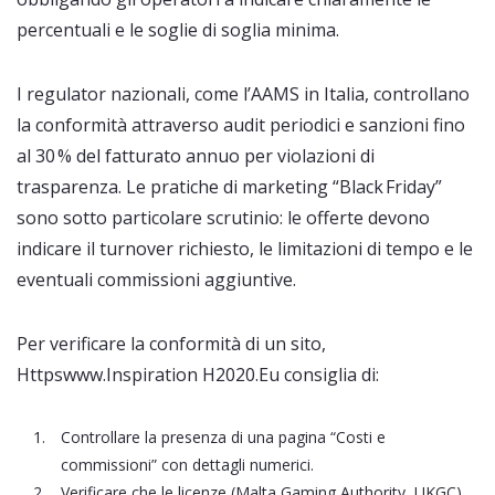
percentuali e le soglie di soglia minima.
I regulator nazionali, come l’AAMS in Italia, controllano
la conformità attraverso audit periodici e sanzioni fino
al 30 % del fatturato annuo per violazioni di
trasparenza. Le pratiche di marketing “Black Friday”
sono sotto particolare scrutinio: le offerte devono
indicare il turnover richiesto, le limitazioni di tempo e le
eventuali commissioni aggiuntive.
Per verificare la conformità di un sito,
Httpswww.Inspiration H2020.Eu consiglia di:
Controllare la presenza di una pagina “Costi e
commissioni” con dettagli numerici.
Verificare che le licenze (Malta Gaming Authority, UKGC)