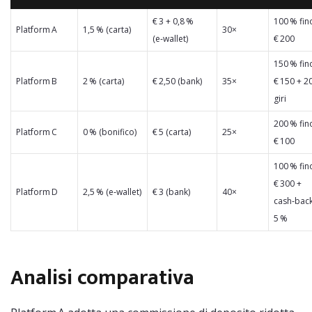
€ 3 + 0,8 %
100 % fin
Platform A
1,5 % (carta)
30×
(e‑wallet)
€ 200
150 % fin
Platform B
2 % (carta)
€ 2,50 (bank)
35×
€ 150 + 2
giri
200 % fin
Platform C
0 % (bonifico)
€ 5 (carta)
25×
€ 100
100 % fin
€ 300 +
Platform D
2,5 % (e‑wallet)
€ 3 (bank)
40×
cash‑bac
5 %
Analisi comparativa