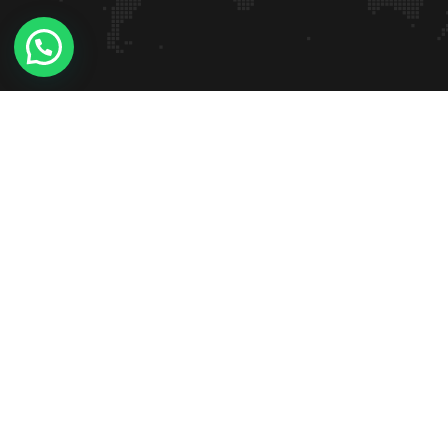
Explore
Faq
Shop
Terms And Conditions
Creabee © All Rights Reserved 2021-2025, Developed by
Bluemoon