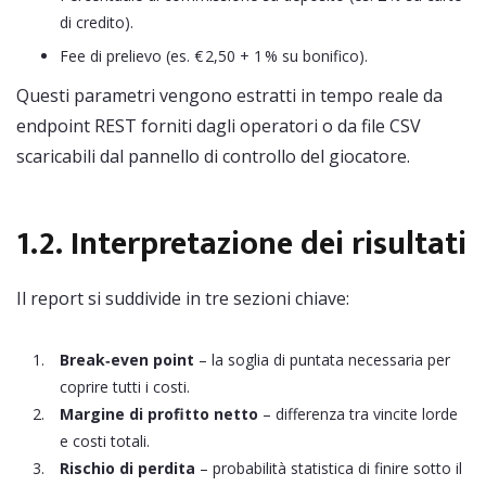
di credito).
Fee di prelievo (es. € 2,50 + 1 % su bonifico).
Questi parametri vengono estratti in tempo reale da
endpoint REST forniti dagli operatori o da file CSV
scaricabili dal pannello di controllo del giocatore.
1.2. Interpretazione dei risultati
Il report si suddivide in tre sezioni chiave:
Break‑even point
– la soglia di puntata necessaria per
coprire tutti i costi.
Margine di profitto netto
– differenza tra vincite lorde
e costi totali.
Rischio di perdita
– probabilità statistica di finire sotto il