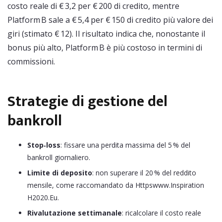
costo reale di € 3,2 per € 200 di credito, mentre
Platform B sale a € 5,4 per € 150 di credito più valore dei
giri (stimato € 12). Il risultato indica che, nonostante il
bonus più alto, Platform B è più costoso in termini di
commissioni.
Strategie di gestione del
bankroll
Stop‑loss
: fissare una perdita massima del 5 % del
bankroll giornaliero.
Limite di deposito
: non superare il 20 % del reddito
mensile, come raccomandato da Httpswww.Inspiration
H2020.Eu.
Rivalutazione settimanale
: ricalcolare il costo reale