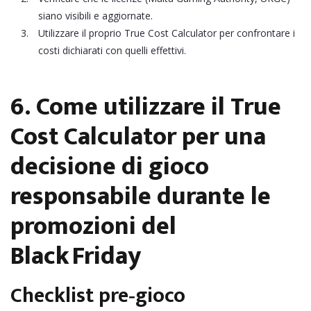
siano visibili e aggiornate.
Utilizzare il proprio True Cost Calculator per confrontare i
costi dichiarati con quelli effettivi.
6. Come utilizzare il True
Cost Calculator per una
decisione di gioco
responsabile durante le
promozioni del
Black Friday
Checklist pre‑gioco