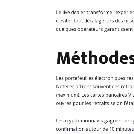
Le live dealer transforme l’expérie
d’éviter tout décalage lors des mis
quelques opérateurs garantissent 
Méthodes
Les portefeuilles électroniques res
Neteller offrent souvent des retrai
maximum). Les cartes bancaires Vi
ouvrés pour les retraits selon l’é
Les crypto‑monnaies gagnent prog
confirmation autour de 10 minutes,