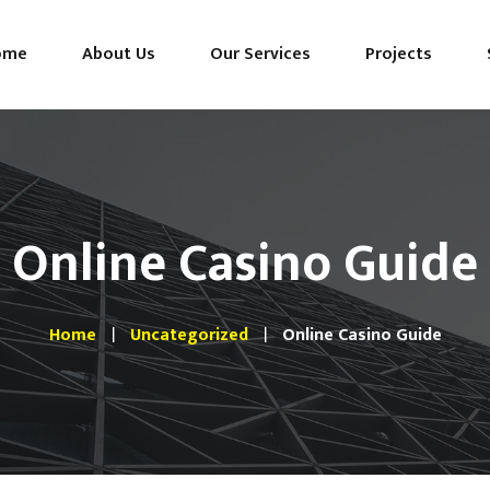
ome
About Us
Our Services
Projects
Online Casino Guide
Home
Uncategorized
Online Casino Guide