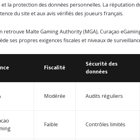
le et la protection des données personnelles. La réputation 
ence du site et aux avis vérifiés des joueurs français.
, on retrouve Malte Gaming Authority (MGA), Curaçao eGami
 ses propres exigences fiscales et niveaux de surveillance
Sécurité des
ence
Fiscalité
données
A
Modérée
Audits réguliers
acao
Faible
Contrôles limités
ming