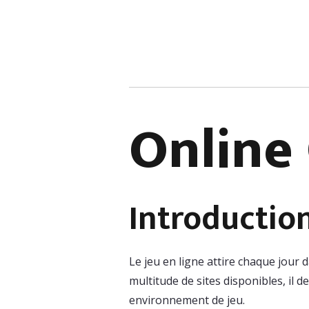
Online
Introductio
Le jeu en ligne attire chaque jour 
multitude de sites disponibles, il d
environnement de jeu.