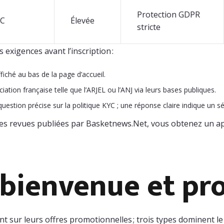
Protection GDPR
C
Élevée
stricte
s exigences avant l’inscription :
ffiché au bas de la page d’accueil.
iation française telle que l’ARJEL ou l’ANJ via leurs bases publiques.
question précise sur la politique KYC ; une réponse claire indique un s
 les revues publiées par Basketnews.Net, vous obtenez un a
 bienvenue et pr
nt sur leurs offres promotionnelles ; trois types dominent le