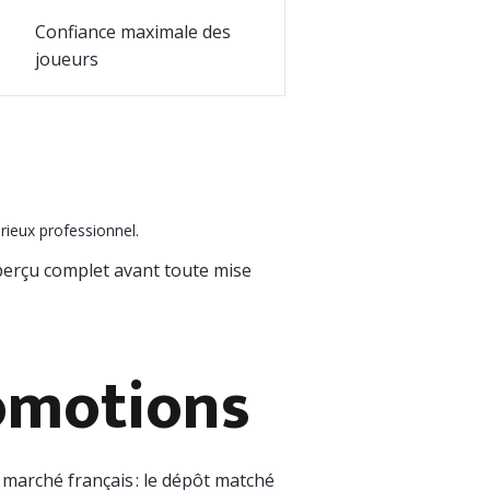
Confiance maximale des
joueurs
érieux professionnel.
perçu complet avant toute mise
omotions
 marché français : le dépôt matché