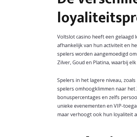
loyaliteits
Voltslot casino heeft een gelaagd l
afhankelijk van hun activiteit en 
spelers worden aangemoedigd om hu
Zilver, Goud en Platina, waarbij el
Spelers in het lagere niveau, zoa
spelers omhoogklimmen naar het Zi
bonuspercentages en zelfs persoonl
unieke evenementen en VIP-toegang
maar verhoogt ook hun loyaliteit a