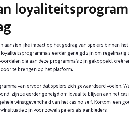
an loyaliteitsprogra
ag
 aanzienlijke impact op het gedrag van spelers binnen he
 loyaliteitsprogramma’s eerder geneigd zijn om regelmatig 
voordelen die aan deze programma’s zijn gekoppeld, creëre
 door te brengen op het platform.
ogramma van ervoor dat spelers zich gewaardeerd voelen. 
nd, zijn ze eerder geneigd om loyaal te blijven aan het casi
gehele winstgevendheid van het casino zelf. Kortom, een g
insituatie zijn voor zowel spelers als aanbieders.