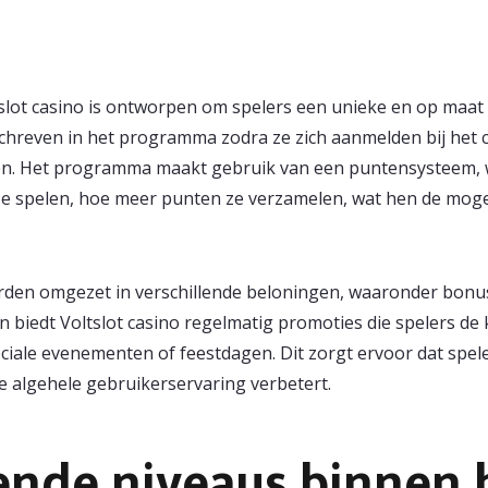
slot casino is ontworpen om spelers een unieke en op maat
hreven in het programma zodra ze zich aanmelden bij het ca
en. Het programma maakt gebruik van een puntensysteem, w
ze spelen, hoe meer punten ze verzamelen, wat hen de moge
en omgezet in verschillende beloningen, waaronder bonusg
n biedt Voltslot casino regelmatig promoties die spelers de
eciale evenementen of feestdagen. Dit zorgt ervoor dat spele
de algehele gebruikerservaring verbetert.
lende niveaus binnen 