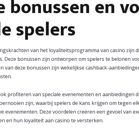
e bonussen en v
le spelers
ingskrachten van het loyaliteitsprogramma van casino zijn d
ers. Deze bonussen zijn ontworpen om spelers te belonen v
en van deze bonussen zijn wekelijkse cashback-aanbieding
sten.
ok profiteren van speciale evenementen en aanbiedingen die
ernooien zijn, waarbij spelers de kans krijgen om tegen elka
ive evenementen. Deze voordelen creëren een gevoel van exc
en en hun loyaliteit aan casino te versterken.