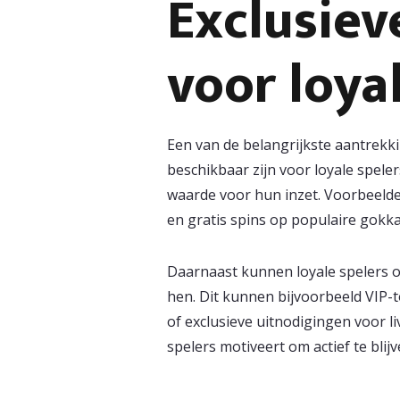
Exclusiev
voor loya
Een van de belangrijkste aantrekk
beschikbaar zijn voor loyale spel
waarde voor hun inzet. Voorbeeld
en gratis spins op populaire gokka
Daarnaast kunnen loyale spelers o
hen. Dit kunnen bijvoorbeeld VIP-to
of exclusieve uitnodigingen voor l
spelers motiveert om actief te blijv