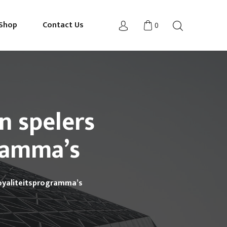
Shop
Contact Us
0
n spelers
gramma’s
loyaliteitsprogramma’s