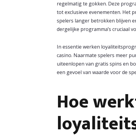
regelmatig te gokken. Deze progra
tot exclusieve evenementen. Het p
spelers langer betrokken blijven e
dergelijke programma’s cruciaal v
In essentie werken loyaliteitsprog
casino. Naarmate spelers meer pu
uiteenlopen van gratis spins en bo
een gevoel van waarde voor de sp
Hoe werk
loyalitei