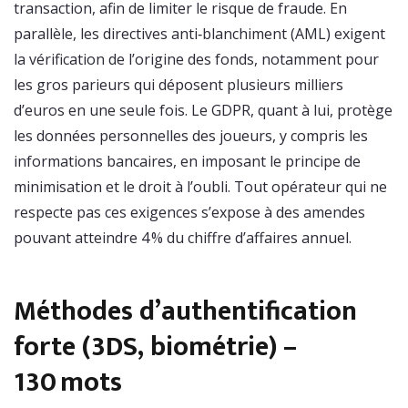
transaction, afin de limiter le risque de fraude. En
parallèle, les directives anti‑blanchiment (AML) exigent
la vérification de l’origine des fonds, notamment pour
les gros parieurs qui déposent plusieurs milliers
d’euros en une seule fois. Le GDPR, quant à lui, protège
les données personnelles des joueurs, y compris les
informations bancaires, en imposant le principe de
minimisation et le droit à l’oubli. Tout opérateur qui ne
respecte pas ces exigences s’expose à des amendes
pouvant atteindre 4 % du chiffre d’affaires annuel.
Méthodes d’authentification
forte (3DS, biométrie) –
130 mots