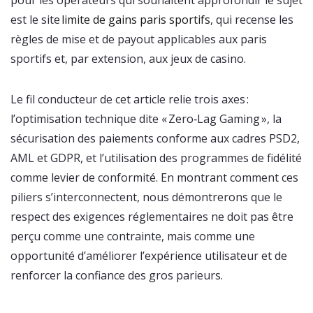
pour les opérateurs qui souhaitent approfondir le sujet
est le site
limite de gains paris sportifs
, qui recense les
règles de mise et de payout applicables aux paris
sportifs et, par extension, aux jeux de casino.
Le fil conducteur de cet article relie trois axes :
l’optimisation technique dite « Zero‑Lag Gaming », la
sécurisation des paiements conforme aux cadres PSD2,
AML et GDPR, et l’utilisation des programmes de fidélité
comme levier de conformité. En montrant comment ces
piliers s’interconnectent, nous démontrerons que le
respect des exigences réglementaires ne doit pas être
perçu comme une contrainte, mais comme une
opportunité d’améliorer l’expérience utilisateur et de
renforcer la confiance des gros parieurs.