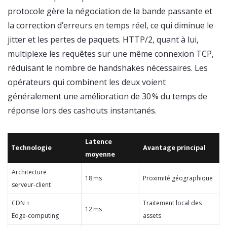
protocole gère la négociation de la bande passante et
la correction d’erreurs en temps réel, ce qui diminue le
jitter et les pertes de paquets. HTTP/2, quant à lui,
multiplexe les requêtes sur une même connexion TCP,
réduisant le nombre de handshakes nécessaires. Les
opérateurs qui combinent les deux voient
généralement une amélioration de 30 % du temps de
réponse lors des cashouts instantanés.
Latence
Technologie
Avantage principal
moyenne
Architecture
18 ms
Proximité géographique
serveur‑client
CDN +
Traitement local des
12 ms
Edge‑computing
assets