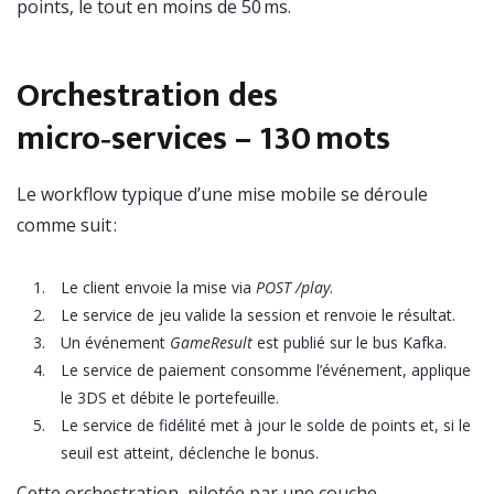
points, le tout en moins de 50 ms.
Orchestration des
micro‑services – 130 mots
Le workflow typique d’une mise mobile se déroule
comme suit :
Le client envoie la mise via
POST /play
.
Le service de jeu valide la session et renvoie le résultat.
Un événement
GameResult
est publié sur le bus Kafka.
Le service de paiement consomme l’événement, applique
le 3DS et débite le portefeuille.
Le service de fidélité met à jour le solde de points et, si le
seuil est atteint, déclenche le bonus.
Cette orchestration, pilotée par une couche