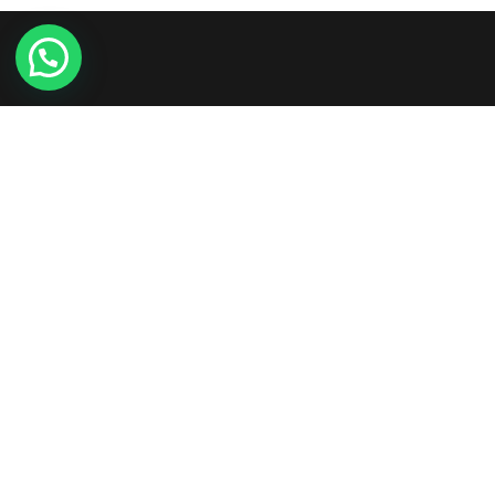
Etiam consequat sem ullamcorper, euismod metus sit
amet, tristique justo. Vestibulum mattis, nisi ut faucibus
commodo, risus ex commodo.
+961-3-844008
Round-the-clock