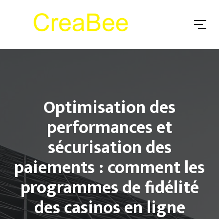
Optimisation des
performances et
sécurisation des
paiements : comment les
programmes de fidélité
des casinos en ligne