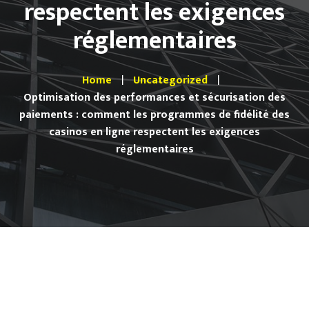
respectent les exigences
réglementaires
Home
Uncategorized
Optimisation des performances et sécurisation des
paiements : comment les programmes de fidélité des
casinos en ligne respectent les exigences
réglementaires