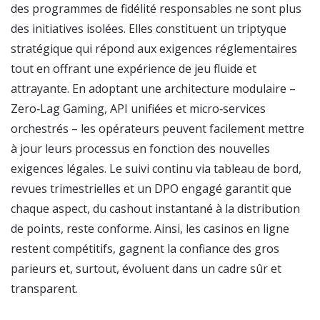
des programmes de fidélité responsables ne sont plus
des initiatives isolées. Elles constituent un triptyque
stratégique qui répond aux exigences réglementaires
tout en offrant une expérience de jeu fluide et
attrayante. En adoptant une architecture modulaire –
Zero‑Lag Gaming, API unifiées et micro‑services
orchestrés – les opérateurs peuvent facilement mettre
à jour leurs processus en fonction des nouvelles
exigences légales. Le suivi continu via tableau de bord,
revues trimestrielles et un DPO engagé garantit que
chaque aspect, du cashout instantané à la distribution
de points, reste conforme. Ainsi, les casinos en ligne
restent compétitifs, gagnent la confiance des gros
parieurs et, surtout, évoluent dans un cadre sûr et
transparent.