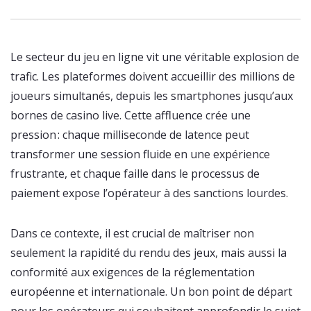
Le secteur du jeu en ligne vit une véritable explosion de
trafic. Les plateformes doivent accueillir des millions de
joueurs simultanés, depuis les smartphones jusqu’aux
bornes de casino live. Cette affluence crée une
pression : chaque milliseconde de latence peut
transformer une session fluide en une expérience
frustrante, et chaque faille dans le processus de
paiement expose l’opérateur à des sanctions lourdes.
Dans ce contexte, il est crucial de maîtriser non
seulement la rapidité du rendu des jeux, mais aussi la
conformité aux exigences de la réglementation
européenne et internationale. Un bon point de départ