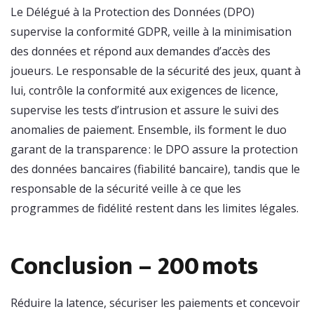
Le Délégué à la Protection des Données (DPO)
supervise la conformité GDPR, veille à la minimisation
des données et répond aux demandes d’accès des
joueurs. Le responsable de la sécurité des jeux, quant à
lui, contrôle la conformité aux exigences de licence,
supervise les tests d’intrusion et assure le suivi des
anomalies de paiement. Ensemble, ils forment le duo
garant de la transparence : le DPO assure la protection
des données bancaires (fiabilité bancaire), tandis que le
responsable de la sécurité veille à ce que les
programmes de fidélité restent dans les limites légales.
Conclusion – 200 mots
Réduire la latence, sécuriser les paiements et concevoir