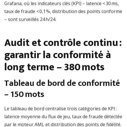
Grafana, où les indicateurs clés (KPI) – latence < 30 ms,
taux de fraude < 0,1 %, distribution des points conforme
– sont surveillés 24 h/24.
Audit et contrôle continu :
garantir la conformité à
long terme – 380 mots
Tableau de bord de conformité
– 150 mots
Le tableau de bord centralise trois catégories de KPI :
latence moyenne du flux de jeu, taux de fraude détectée
par le moteur AML et distribution des points de fidélité.