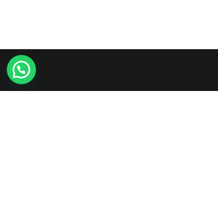
Etiam consequat sem ullamcorper, euismod metus sit
amet, tristique justo. Vestibulum mattis, nisi ut faucibus
commodo, risus ex commodo.