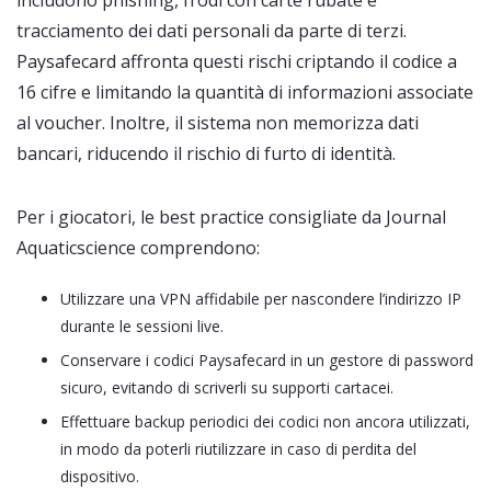
includono phishing, frodi con carte rubate e
tracciamento dei dati personali da parte di terzi.
Paysafecard affronta questi rischi criptando il codice a
16 cifre e limitando la quantità di informazioni associate
al voucher. Inoltre, il sistema non memorizza dati
bancari, riducendo il rischio di furto di identità.
Per i giocatori, le best practice consigliate da Journal
Aquaticscience comprendono:
Utilizzare una VPN affidabile per nascondere l’indirizzo IP
durante le sessioni live.
Conservare i codici Paysafecard in un gestore di password
sicuro, evitando di scriverli su supporti cartacei.
Effettuare backup periodici dei codici non ancora utilizzati,
in modo da poterli riutilizzare in caso di perdita del
dispositivo.