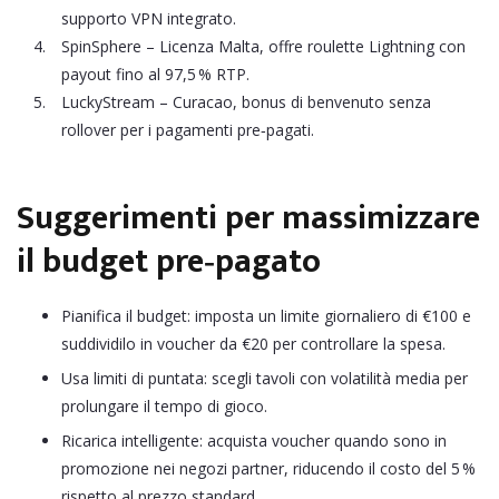
supporto VPN integrato.
SpinSphere – Licenza Malta, offre roulette Lightning con
payout fino al 97,5 % RTP.
LuckyStream – Curacao, bonus di benvenuto senza
rollover per i pagamenti pre‑pagati.
Suggerimenti per massimizzare
il budget pre‑pagato
Pianifica il budget: imposta un limite giornaliero di €100 e
suddividilo in voucher da €20 per controllare la spesa.
Usa limiti di puntata: scegli tavoli con volatilità media per
prolungare il tempo di gioco.
Ricarica intelligente: acquista voucher quando sono in
promozione nei negozi partner, riducendo il costo del 5 %
rispetto al prezzo standard.