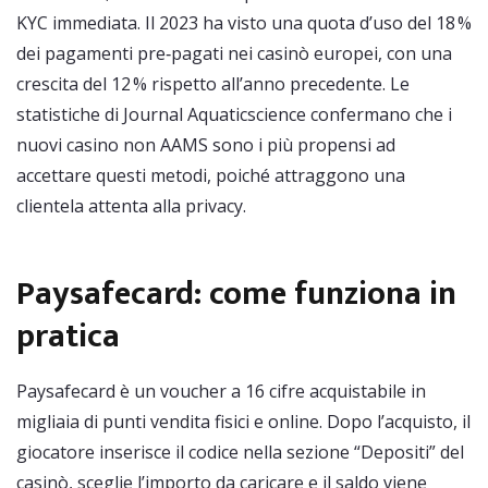
KYC immediata. Il 2023 ha visto una quota d’uso del 18 %
dei pagamenti pre‑pagati nei casinò europei, con una
crescita del 12 % rispetto all’anno precedente. Le
statistiche di Journal Aquaticscience confermano che i
nuovi casino non AAMS sono i più propensi ad
accettare questi metodi, poiché attraggono una
clientela attenta alla privacy.
Paysafecard: come funziona in
pratica
Paysafecard è un voucher a 16 cifre acquistabile in
migliaia di punti vendita fisici e online. Dopo l’acquisto, il
giocatore inserisce il codice nella sezione “Depositi” del
casinò, sceglie l’importo da caricare e il saldo viene