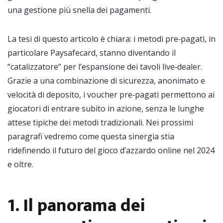
una gestione più snella dei pagamenti.
La tesi di questo articolo è chiara: i metodi pre‑pagati, in
particolare Paysafecard, stanno diventando il
“catalizzatore” per l’espansione dei tavoli live‑dealer.
Grazie a una combinazione di sicurezza, anonimato e
velocità di deposito, i voucher pre‑pagati permettono ai
giocatori di entrare subito in azione, senza le lunghe
attese tipiche dei metodi tradizionali. Nei prossimi
paragrafi vedremo come questa sinergia stia
ridefinendo il futuro del gioco d’azzardo online nel 2024
e oltre.
1. Il panorama dei