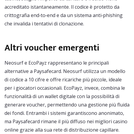
accreditato istantaneamente. Il codice è protetto da
crittografia end‑to‑end e da un sistema anti‑phishing
che invalida i tentativi di clonazione.
Altri voucher emergenti
Neosurf e EcoPayz rappresentano le principali
alternative a Paysafecard. Neosurf utilizza un modello
di codice a 10 cifre e offre ricariche più piccole, ideale
per i giocatori occasionali. EcoPayz, invece, combina le
funzionalità di un wallet digitale con la possibilità di
generare voucher, permettendo una gestione più fluida
dei fondi. Entrambi i sistemi garantiscono anonimato,
ma Paysafecard rimane il più diffuso nei migliori casino
online grazie alla sua rete di distribuzione capillare.