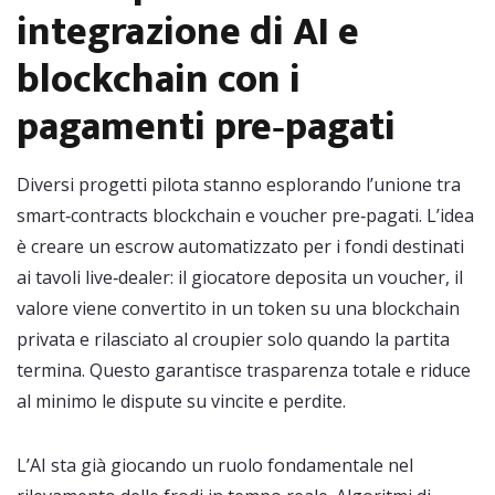
integrazione di AI e
blockchain con i
pagamenti pre‑pagati
Diversi progetti pilota stanno esplorando l’unione tra
smart‑contracts blockchain e voucher pre‑pagati. L’idea
è creare un escrow automatizzato per i fondi destinati
ai tavoli live‑dealer: il giocatore deposita un voucher, il
valore viene convertito in un token su una blockchain
privata e rilasciato al croupier solo quando la partita
termina. Questo garantisce trasparenza totale e riduce
al minimo le dispute su vincite e perdite.
L’AI sta già giocando un ruolo fondamentale nel