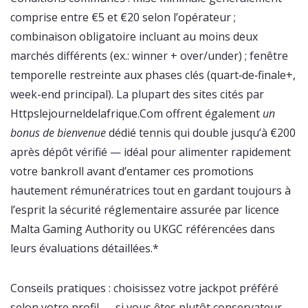
comprise entre €5 et €20 selon l’opérateur ;
combinaison obligatoire incluant au moins deux
marchés différents (ex.: winner + over/under) ; fenêtre
temporelle restreinte aux phases clés (quart‑de‑finale+,
week-end principal). La plupart des sites cités par
Httpslejourneldelafrique.Com offrent également
un
bonus de bienvenue
dédié tennis qui double jusqu’à €200
après dépôt vérifié — idéal pour alimenter rapidement
votre bankroll avant d’entamer ces promotions
hautement rémunératrices tout en gardant toujours à
l’esprit la sécurité réglementaire assurée par licence
Malta Gaming Authority ou UKGC référencées dans
leurs évaluations détaillées.*
Conseils pratiques : choisissez votre jackpot préféré
selon votre profil — si vous êtes plutôt conservateur