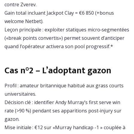
contre Zverev.
Gain total incluant Jackpot Clay = €6 850 (+bonus
welcome Netbet).
Leçon principale : exploiter statiques micro‑segmentées
(«break points convertis») permet souvent d’anticiper
quand l’opérateur activera son pool progressif.*
Cas n°2 – L’adoptant gazon
Profil : amateur britannique habitué aux grass courts
universitaires.
Décision clé : identifier Andy Murray’s first serve win
rate (>90 %) pendant ses apparitions post‑injury sur
gazon.
Mise initiale : €12 sur «Murray handicap -1 » couplée à