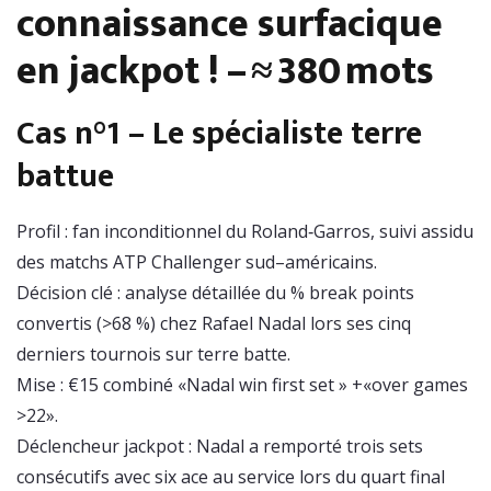
connaissance surfacique
en jackpot ! – ≈ 380 mots
Cas n°1 – Le spécialiste terre
battue
Profil : fan inconditionnel du Roland‑Garros, suivi assidu
des matchs ATP Challenger sud–américains.
Décision clé : analyse détaillée du % break points
convertis (>68 %) chez Rafael Nadal lors ses cinq
derniers tournois sur terre batte.
Mise : €15 combiné «Nadal win first set » +«over games
>22».
Déclencheur jackpot : Nadal a remporté trois sets
consécutifs avec six ace au service lors du quart final