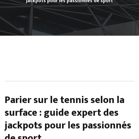
jackpots pour les passionnés de sport
Parier sur le tennis selon la
surface : guide expert des
jackpots pour les passionnés
de sport