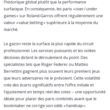
l’historique global plutôt que la performance
surfacique. En conséquence, les paris « over / under
games » sur Roland‑Garros offrent régulièrement une
valeur « value betting » supérieure à la moyenne du
marché.
Le gazon reste la surface la plus rapide du circuit
professionnel. Les services puissants et les volées
décisives dictent le déroulement du point. Des
spécialistes tels que Roger Federer ou Matteo
Berrettini gagnent plus souvent leurs premiers jeux
que leurs adversaires ne le prévoient. Cette volatilité
crée des écarts significatifs entre l’offre initiale et
l’ajustement en temps réel des cotes – une opportunité
idéale pour placer des paris combinés avant que le
bookmaker ne corrige son odds « handicap ».