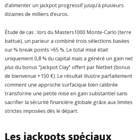
d’alimenter un jackpot progressif jusqu’à plusieurs
dizaines de milliers d’euros.
Étude de cas : lors du Masters1000 Monte-Carlo (terre
battue), un parieur a combiné trois sélections basées
sur % break points >65 %. Le total misé était
uniquement 0,8 % du capital mais a généré un gain net
plus
du bonus “Jackpot Clay” offert par Netbet (bonus
de bienvenue +150 €). Le résultat illustre parfaitement
comment une approche surfacique bien calibrée
transforme une petite mise en gain substantiel sans
sacrifier la sécurité financière globale grâce aux limites
strictes imposées dès le départ.
Les jackpots spéciaux