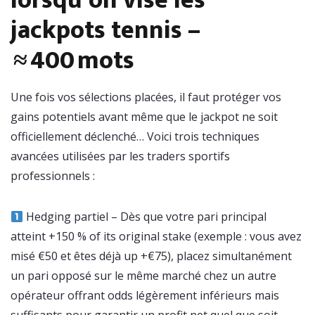
lorsqu’on vise les
jackpots tennis –
≈ 400 mots
Une fois vos sélections placées, il faut protéger vos
gains potentiels avant même que le jackpot ne soit
officiellement déclenché… Voici trois techniques
avancées utilisées par les traders sportifs
professionnels :
Hedging partiel – Dès que votre pari principal
atteint +150 % of its original stake (exemple : vous avez
misé €50 et êtes déjà up +€75), placez simultanément
un pari opposé sur le même marché chez un autre
opérateur offrant odds légèrement inférieurs mais