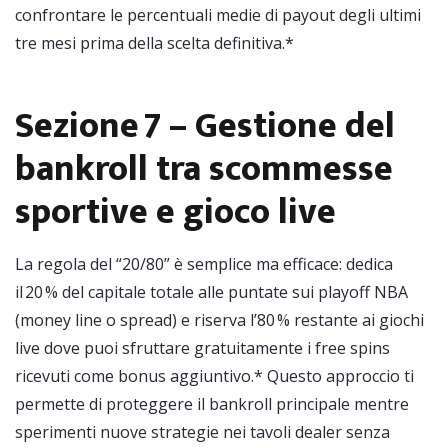
confrontare le percentuali medie di payout degli ultimi
tre mesi prima della scelta definitiva.*
Sezione 7 – Gestione del
bankroll tra scommesse
sportive e gioco live
La regola del “20/80” è semplice ma efficace: dedica
il 20 % del capitale totale alle puntate sui playoff NBA
(money line o spread) e riserva l’80 % restante ai giochi
live dove puoi sfruttare gratuitamente i free spins
ricevuti come bonus aggiuntivo.* Questo approccio ti
permette di proteggere il bankroll principale mentre
sperimenti nuove strategie nei tavoli dealer senza