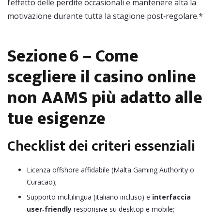
l’effetto delle perdite occasionali e mantenere alta la
motivazione durante tutta la stagione post‑regolare.*
Sezione 6 – Come
scegliere il casino online
non AAMS più adatto alle
tue esigenze
Checklist dei criteri essenziali
Licenza offshore affidabile (Malta Gaming Authority o
Curacao);
Supporto multilingua (italiano incluso) e
interfaccia
user‑friendly
responsive su desktop e mobile;