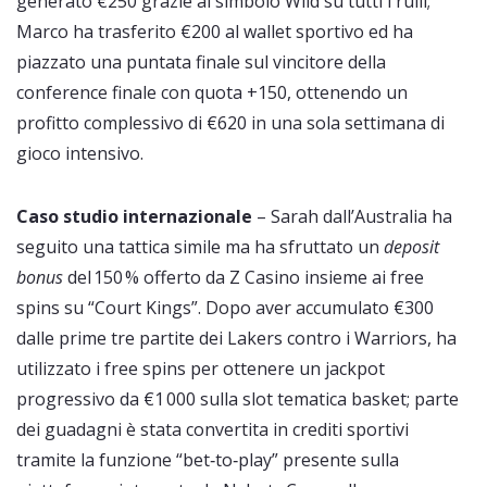
generato €250 grazie al simbolo Wild su tutti i rulli;
Marco ha trasferito €200 al wallet sportivo ed ha
piazzato una puntata finale sul vincitore della
conference finale con quota +150, ottenendo un
profitto complessivo di €620 in una sola settimana di
gioco intensivo.
Caso studio internazionale
– Sarah dall’Australia ha
seguito una tattica simile ma ha sfruttato un
deposit
bonus
del 150 % offerto da Z Casino insieme ai free
spins su “Court Kings”. Dopo aver accumulato €300
dalle prime tre partite dei Lakers contro i Warriors, ha
utilizzato i free spins per ottenere un jackpot
progressivo da €1 000 sulla slot tematica basket; parte
dei guadagni è stata convertita in crediti sportivi
tramite la funzione “bet‑to‑play” presente sulla