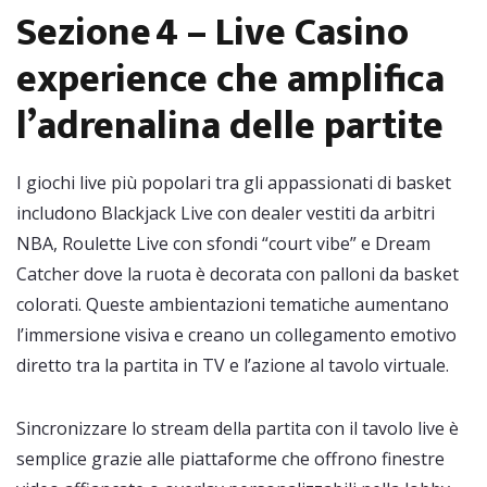
Sezione 4 – Live Casino
experience che amplifica
l’adrenalina delle partite
I giochi live più popolari tra gli appassionati di basket
includono Blackjack Live con dealer vestiti da arbitri
NBA, Roulette Live con sfondi “court vibe” e Dream
Catcher dove la ruota è decorata con palloni da basket
colorati. Queste ambientazioni tematiche aumentano
l’immersione visiva e creano un collegamento emotivo
diretto tra la partita in TV e l’azione al tavolo virtuale.
Sincronizzare lo stream della partita con il tavolo live è
semplice grazie alle piattaforme che offrono finestre