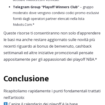
Telegram Group “Playoff Winners Club”
– gruppo
moderato dove vengono condivisi codici promo esclusivi
forniti dagli operatori partner elencati nella lista
Nvbots.Com.*
Queste risorse ti consentiranno non solo d’apprendere
le basi ma anche restare aggiornato sulle novità più
recenti riguardo ai bonus de benvenuto, cashback
settimanali ed altre iniziative promozionali pensate
appositamente per gli appassionati dei playoff NBA.*
Conclusione
Ricapitoliamo rapidamente i punti fondamentali trattati
nell’articolo:
Capire il calendario dei playoff è la base