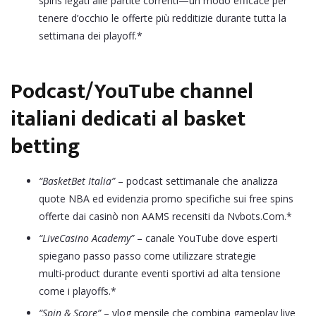
spins legati alle partite correnti—un modo efficace per
tenere d’occhio le offerte più redditizie durante tutta la
settimana dei playoff.*
Podcast/YouTube channel
italiani dedicati al basket
betting
“BasketBet Italia”
– podcast settimanale che analizza
quote NBA ed evidenzia promo specifiche sui free spins
offerte dai casinò non AAMS recensiti da Nvbots.Com.*
“LiveCasino Academy”
– canale YouTube dove esperti
spiegano passo passo come utilizzare strategie
multi‑product durante eventi sportivi ad alta tensione
come i playoffs.*
“Spin & Score”
– vlog mensile che combina gameplay live