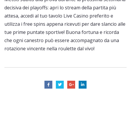
decisiva dei playoffs: apri lo stream della partita più
attesa, accedi al tuo tavolo Live Casino preferito e
utilizza i free spins appena ricevuti per dare slancio alle
tue prime puntate sportive! Buona fortuna e ricorda
che ogni canestro può essere accompagnato da una
rotazione vincente nella roulette dal vivo!