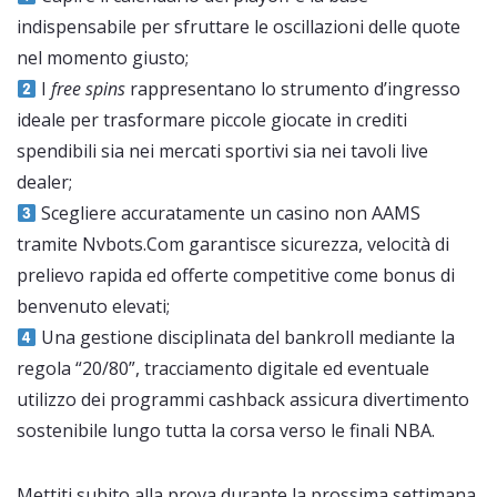
indispensabile per sfruttare le oscillazioni delle quote
nel momento giusto;
I
free spins
rappresentano lo strumento d’ingresso
ideale per trasformare piccole giocate in crediti
spendibili sia nei mercati sportivi sia nei tavoli live
dealer;
Scegliere accuratamente un casino non AAMS
tramite Nvbots.Com garantisce sicurezza, velocità di
prelievo rapida ed offerte competitive come bonus di
benvenuto elevati;
Una gestione disciplinata del bankroll mediante la
regola “20/80”, tracciamento digitale ed eventuale
utilizzo dei programmi cashback assicura divertimento
sostenibile lungo tutta la corsa verso le finali NBA.
Mettiti subito alla prova durante la prossima settimana