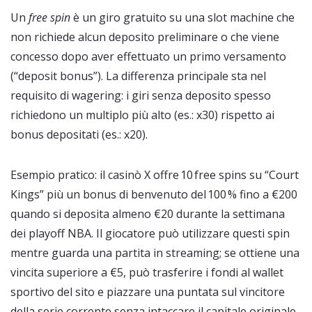
Un
free spin
è un giro gratuito su una slot machine che
non richiede alcun deposito preliminare o che viene
concesso dopo aver effettuato un primo versamento
(“deposit bonus”). La differenza principale sta nel
requisito di wagering: i giri senza deposito spesso
richiedono un multiplo più alto (es.: x30) rispetto ai
bonus depositati (es.: x20).
Esempio pratico: il casinò X offre 10 free spins su “Court
Kings” più un bonus di benvenuto del 100 % fino a €200
quando si deposita almeno €20 durante la settimana
dei playoff NBA. Il giocatore può utilizzare questi spin
mentre guarda una partita in streaming; se ottiene una
vincita superiore a €5, può trasferire i fondi al wallet
sportivo del sito e piazzare una puntata sul vincitore
della serie corrente senza intaccare il capitale originale.