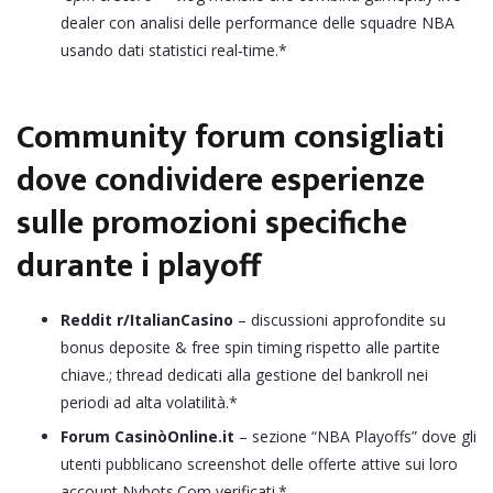
dealer con analisi delle performance delle squadre NBA
usando dati statistici real‑time.*
Community forum consigliati
dove condividere esperienze
sulle promozioni specifiche
durante i playoff
Reddit r/ItalianCasino
– discussioni approfondite su
bonus deposite & free spin timing rispetto alle partite
chiave.; thread dedicati alla gestione del bankroll nei
periodi ad alta volatilità.*
Forum CasinòOnline.it
– sezione “NBA Playoffs” dove gli
utenti pubblicano screenshot delle offerte attive sui loro
account Nvbots.Com verificati.*