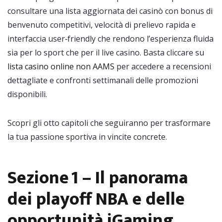
consultare una lista aggiornata dei casinò con bonus di
benvenuto competitivi, velocità di prelievo rapida e
interfaccia user‑friendly che rendono l’esperienza fluida
sia per lo sport che per il live casino. Basta cliccare su
lista casino online non AAMS
per accedere a recensioni
dettagliate e confronti settimanali delle promozioni
disponibili.
Scopri gli otto capitoli che seguiranno per trasformare
la tua passione sportiva in vincite concrete.
Sezione 1 – Il panorama
dei playoff NBA e delle
opportunità iGaming