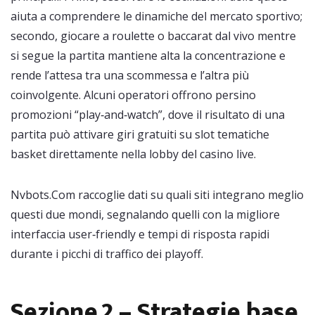
aiuta a comprendere le dinamiche del mercato sportivo;
secondo, giocare a roulette o baccarat dal vivo mentre
si segue la partita mantiene alta la concentrazione e
rende l’attesa tra una scommessa e l’altra più
coinvolgente. Alcuni operatori offrono persino
promozioni “play‑and‑watch”, dove il risultato di una
partita può attivare giri gratuiti su slot tematiche
basket direttamente nella lobby del casino live.
Nvbots.Com raccoglie dati su quali siti integrano meglio
questi due mondi, segnalando quelli con la migliore
interfaccia user‑friendly e tempi di risposta rapidi
durante i picchi di traffico dei playoff.
Sezione 2 – Strategie base